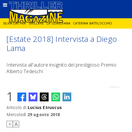
SILVIA DAI PRA'
BRILLARE
LA GUARDIANA
CATERINA BATTILOCCHIO
[Estate 2018] Intervista a Diego
JORGE DIAZ
LA SPIA
DELITTO IN CORNICE
GIANCARLO DE CATALDO
Lama
DIEGO ZANDEL
GLI ANNI DI PIETRA
Intervista all'autore insignito del prestigioso Premio
Alberto Tedeschi
1
Articolo di
Lucius Etruscus
Mercoledì
29 agosto 2018
A
A