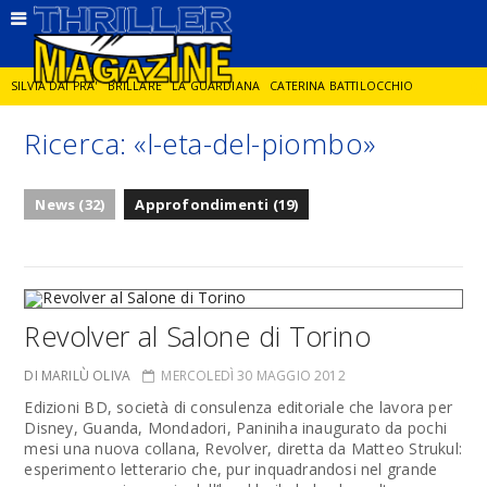
SILVIA DAI PRA'
BRILLARE
LA GUARDIANA
CATERINA BATTILOCCHIO
Ricerca: «l-eta-del-piombo»
JORGE DIAZ
LA SPIA
DELITTO IN CORNICE
GIANCARLO DE CATALDO
News (32)
Approfondimenti (19)
DIEGO ZANDEL
GLI ANNI DI PIETRA
Revolver al Salone di Torino
DI MARILÙ OLIVA
MERCOLEDÌ 30 MAGGIO 2012
Edizioni BD, società di consulenza editoriale che lavora per
Disney, Guanda, Mondadori, Paniniha inaugurato da pochi
mesi una nuova collana, Revolver, diretta da Matteo Strukul:
esperimento letterario che, pur inquadrandosi nel grande