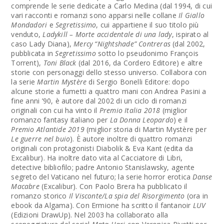
comprende le serie dedicate a Carlo Medina (dal 1994, di cui
vari racconti e romanzi sono apparsi nelle collane
Il Giallo
Mondadori
e
Segretissimo
, cui appartiene il suo titolo più
venduto,
Ladykill – Morte accidentale di una lady
, ispirato al
caso Lady Diana),
Mercy “Nightshade” Contreras
(dal 2002,
pubblicata in
Segretissimo
sotto lo pseudonimo François
Torrent),
Toni Black
(dal 2016, da Cordero Editore) e altre
storie con personaggi dello stesso universo. Collabora con
la serie
Martin Mystère
di Sergio Bonelli Editore: dopo
alcune storie a fumetti a quattro mani con Andrea Pasini a
fine anni ’90, è autore dal 2002 di un ciclo di romanzi
originali con cui ha vinto il
Premio Italia 2018
(miglior
romanzo fantasy italiano per
La Donna Leopardo
) e il
Premio Atlantide 2019
(miglior storia di Martin Mystère per
Le guerre nel buio
). È autore inoltre di quattro romanzi
originali con protagonisti Diabolik & Eva Kant (edita da
Excalibur). Ha inoltre dato vita al Cacciatore di Libri,
detective bibliofilo; padre Antonio Stanislawsky, agente
segreto del Vaticano nel futuro; la serie horror erotica
Danse
Macabre
(Excalibur). Con Paolo Brera ha pubblicato il
romanzo storico
Il Visconte/La spia del Risorgimento
(ora in
ebook da Algama). Con Ermione ha scritto il fantanoir
LUV
(Edizioni DrawUp). Nel 2003 ha collaborato alla