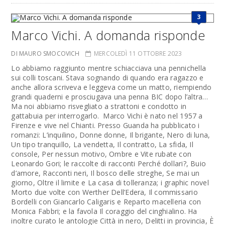
3
Marco Vichi. A domanda risponde
DI MAURO SMOCOVICH
MERCOLEDÌ 11 OTTOBRE 2023
Lo abbiamo raggiunto mentre schiacciava una pennichella
sui colli toscani. Stava sognando di quando era ragazzo e
anche allora scriveva e leggeva come un matto, riempiendo
grandi quaderni e prosciugava una penna BIC dopo l’altra…
Ma noi abbiamo risvegliato a strattoni e condotto in
gattabuia per interrogarlo. Marco Vichi è nato nel 1957 a
Firenze e ­vive nel Chianti. Presso Guanda ha pubblicato i
romanzi: L’inquilino, Donne donne, Il brigante, Nero di luna,
Un tipo tranquillo, La vendetta, Il contratto, La sfida, Il
console, Per nessun motivo, Ombre e Vite rubate con
Leonardo Gori; le raccolte di racconti Perché dollari?, Buio
d’amore, Racconti neri, Il bosco delle streghe, Se mai un
giorno, Oltre il limite e La casa di tolleranza; i graphic novel
Morto due volte con Werther Dell’Edera, Il commissario
Bordelli con Giancarlo ­Caligaris e Reparto macelleria con
Monica Fabbri; e la favola Il coraggio del cinghialino. Ha
inoltre curato le antologie Città in nero, Delitti in provincia, È