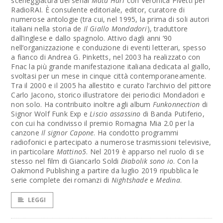
sceneggiatura del serial
Mata Hari
con Veronica Pivetti per
RadioRAI. È consulente editoriale, editor, curatore di
numerose antologie (tra cui, nel 1995, la prima di soli autori
italiani nella storia de
Il Giallo Mondadori
), traduttore
dall’inglese e dallo spagnolo. Attivo dagli anni ’90
nell’organizzazione e conduzione di eventi letterari, spesso
a fianco di Andrea G. Pinketts, nel 2003 ha realizzato con
Fnac la più grande manifestazione italiana dedicata al giallo,
svoltasi per un mese in cinque città contemporaneamente.
Tra il 2000 e il 2005 ha allestito e curato l’archivio del pittore
Carlo Jacono, storico illustratore dei periodici Mondadori e
non solo. Ha contribuito inoltre agli album
Funkonnection
di
Signor Wolf Funk Exp e
Liscio assassino
di Banda Putiferio,
con cui ha condivisso il premio Romagna Mia 2.0 per la
canzone
Il signor Capone
. Ha condotto programmi
radiofonici e partecipato a numerose trasmissioni televisive,
in particolare
Mattino5
. Nel 2019 è apparso nel ruolo di se
stesso nel film di Giancarlo Soldi
Diabolik sono io
. Con la
Oakmond Publishing a partire da luglio 2019 ripubblica le
serie complete dei romanzi di
Nightshade
e
Medina
.
LEGGI