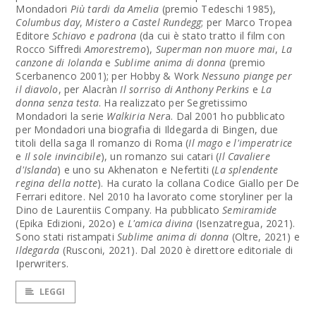
Mondadori
Più tardi da Amelia
(premio Tedeschi 1985),
Columbus day
,
Mistero a Castel Rundegg
; per Marco Tropea
Editore
Schiavo e padrona
(da cui è stato tratto il film con
Rocco Siffredi
Amorestremo
),
Superman non muore mai
,
La
canzone di Iolanda
e
Sublime anima di donna
(premio
Scerbanenco 2001); per Hobby & Work
Nessuno piange per
il diavolo
, per Alacràn
Il sorriso di Anthony Perkins
e
La
donna senza testa
. Ha realizzato per Segretissimo
Mondadori la serie
Walkiria Ner
a. Dal 2001 ho pubblicato
per Mondadori una biografia di Ildegarda di Bingen, due
titoli della saga Il romanzo di Roma (
Il mago e l'imperatrice
e
Il sole invincibile
), un romanzo sui catari (
Il Cavaliere
d'Islanda
) e uno su Akhenaton e Nefertiti (
La splendente
regina della notte
). Ha curato la collana Codice Giallo per De
Ferrari editore. Nel 2010 ha lavorato come storyliner per la
Dino de Laurentiis Company. Ha pubblicato
Semiramide
(Epika Edizioni, 202o) e
L'amica divina
(Isenzatregua, 2021).
Sono stati ristampati
Sublime anima di donna
(Oltre, 2021) e
Ildegarda
(Rusconi, 2021). Dal 2020 è direttore editoriale di
Iperwriters.
LEGGI