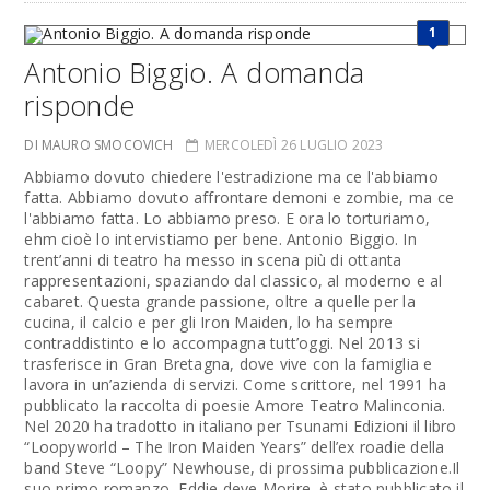
1
Antonio Biggio. A domanda
risponde
DI MAURO SMOCOVICH
MERCOLEDÌ 26 LUGLIO 2023
Abbiamo dovuto chiedere l'estradizione ma ce l'abbiamo
fatta. Abbiamo dovuto affrontare demoni e zombie, ma ce
l'abbiamo fatta. Lo abbiamo preso. E ora lo torturiamo,
ehm cioè lo intervistiamo per bene. Antonio Biggio. In
trent’anni di teatro ha messo in scena più di ottanta
rappresentazioni, spaziando dal classico, al moderno e al
cabaret. Questa grande passione, oltre a quelle per la
cucina, il calcio e per gli Iron Maiden, lo ha sempre
contraddistinto e lo accompagna tutt’oggi. Nel 2013 si
trasferisce in Gran Bretagna, dove vive con la famiglia e
lavora in un’azienda di servizi. Come scrittore, nel 1991 ha
pubblicato la raccolta di poesie Amore Teatro Malinconia.
Nel 2020 ha tradotto in italiano per Tsunami Edizioni il libro
“Loopyworld – The Iron Maiden Years” dell’ex roadie della
band Steve “Loopy” Newhouse, di prossima pubblicazione.Il
suo primo romanzo, Eddie deve Morire, è stato pubblicato il