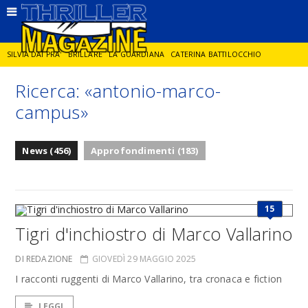
SILVIA DAI PRA'
BRILLARE
LA GUARDIANA
CATERINA BATTILOCCHIO
Ricerca: «antonio-marco-
JORGE DIAZ
LA SPIA
DELITTO IN CORNICE
GIANCARLO DE CATALDO
campus»
DIEGO ZANDEL
GLI ANNI DI PIETRA
News (456)
Approfondimenti (183)
15
Tigri d'inchiostro di Marco Vallarino
DI REDAZIONE
GIOVEDÌ 29 MAGGIO 2025
I racconti ruggenti di Marco Vallarino, tra cronaca e fiction
LEGGI