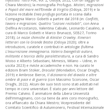
infestato
.
Tutto Poe
, vol. 2, Odoya, 2022, con un saggio di
Chiara Meistro); la monografia Profugus
. Misteri, migrazioni
e Popoli del mare nell’
Eneide
di Virgilio
(Odoya, 2019) e la
lezione recitabile
Enea profugo
portata in scena dalla
Compagnia Marco Gobetti a partire dal 2018 (in:
Conflitti,
lavoro e migrazioni. Quattro “Lezioni recitabili”
, con Anna
Delfina Arcostanzo, Valentina Cabiale, Leonardo Casalino, a
cura di Marco Gobetti e Marco Brunazzi, SEB27, Torino
2018);
Le nozze chimiche di Aleister Crowley. Itinerari
letterari con la Grande Bestia
(Odoya 2020); oltre a
introduzioni, curatele e contributi in antologie (l’ultima
L’insurrezione immaginaria. Valerio Evangelisti autore,
militante e teorico della paraletteratura
, a cura di Sandro
Moiso e Alberto Sebastiani, Mimesis, Milano – Udine, in
uscita 2023) e riviste accademiche e non. Ha curato le
edizioni Bram Stoker,
Dracula!
(Mondadori, Oscar Draghi,
2019) e Ambrose Bierce,
Il dizionario del diavolo e altre
ombre di pace e di guerra
(con Massimo Scorsone, Oscar
Draghi, 2022). Alcuni dei suoi testi sono stati adottati nel
tempo in corsi universitari. È stato per anni lettore del
Premio Calvino. È animatore della Libera Università
dell’Immaginario, con cui tiene da anni corsi monografici,
ora affiancato da Chiara Meistro; Vicepresidente del
Comitato Scientifico di Autunnonero, Festival Internazionale