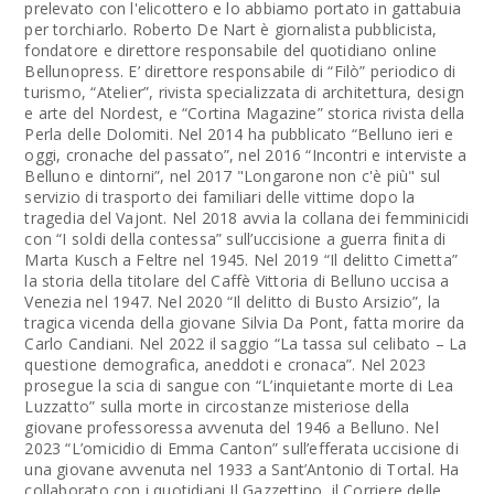
prelevato con l'elicottero e lo abbiamo portato in gattabuia
per torchiarlo. Roberto De Nart è giornalista pubblicista,
fondatore e direttore responsabile del quotidiano online
Bellunopress. E’ direttore responsabile di “Filò” periodico di
turismo, “Atelier”, rivista specializzata di architettura, design
e arte del Nordest, e “Cortina Magazine” storica rivista della
Perla delle Dolomiti. Nel 2014 ha pubblicato “Belluno ieri e
oggi, cronache del passato”, nel 2016 “Incontri e interviste a
Belluno e dintorni”, nel 2017 "Longarone non c'è più" sul
servizio di trasporto dei familiari delle vittime dopo la
tragedia del Vajont. Nel 2018 avvia la collana dei femminicidi
con “I soldi della contessa” sull’uccisione a guerra finita di
Marta Kusch a Feltre nel 1945. Nel 2019 “Il delitto Cimetta”
la storia della titolare del Caffè Vittoria di Belluno uccisa a
Venezia nel 1947. Nel 2020 “Il delitto di Busto Arsizio”, la
tragica vicenda della giovane Silvia Da Pont, fatta morire da
Carlo Candiani. Nel 2022 il saggio “La tassa sul celibato – La
questione demografica, aneddoti e cronaca”. Nel 2023
prosegue la scia di sangue con “L’inquietante morte di Lea
Luzzatto” sulla morte in circostanze misteriose della
giovane professoressa avvenuta del 1946 a Belluno. Nel
2023 “L’omicidio di Emma Canton” sull’efferata uccisione di
una giovane avvenuta nel 1933 a Sant’Antonio di Tortal. Ha
collaborato con i quotidiani Il Gazzettino, il Corriere delle