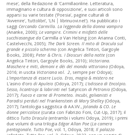
mese’, della Redazione di
‘Carmillaonline. Letteratura,
immaginario e cultura di opposizione’, e suoi articoli sono
apparsi su varie testate (‘Poesia’, pagine culturali di
‘Avvenire’, ‘tuttolibri’, ‘LN │ librinuovi.net’). Ha pubblicato i
saggi
Cercando Carmilla. La leggenda della donna vampira
(Ananke, 2000);
Le vampire. Crimini e misfatti delle
succhiasangue da
Carmilla
a
Van Helsing (con Arianna Conti,
Castelvecchi, 2005);
The Dark Screen. Il mito di Dracula sul
grande e piccolo schermo
(con Angelica Tintori, Gargoyle
Books, 2008);
Peter & Chris. I Dioscuri della notte
(con
Angelica Tintori, Gargoyle Books, 2010);
Victoriana.
Maschere e miti, demoni e dèi del mondo vittoriano
(Odoya,
2016; in uscita
Victoriana vol. 2
, sempre per Odoya);
L’importanza di essere Lucio. Eros, magia & mistero ne
L’asino d’oro
di Apuleio
(Odoya, 2017);
L’odissea di Encolpio.
Sesso, licantropi & labirinti nel
Satyricon
di Petronio
(Odoya,
2017);
Fuoco e carne di Prometeo. Incubi, galvanisti e
Paradisi perduti nel
Frankenstein
di Mary Shelley
(Odoya,
2017); l’antologia saggistica di AA.VV.,
Jolanda & CO. Le
donne pericolose
(curata con Fabrizio Foni, Cut-Up, 2017); il
dittico
Tutto Dracula
(entrambi i volumi Odoya, 2019); i primi
due volumi di una trilogia
Edgar Allan Poe
(
La camera
pentagonale. Tutto Poe
, vol. 1, Odoya, 2018;
Il palazzo