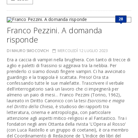
28
Franco Pezzini. A domanda
risponde
DI MAURO SMOCOVICH
MERCOLEDÌ 12 LUGLIO 2023
Era a caccia di vampiri nella brughiera. Con tanto di trecce di
aglio e paletti di frassino si aggirava tra la nebbia. Per
prenderlo ci siamo dovuti fingere vampiri. Ci ha avvicinato
guardingo e la trappola è scattata. Preso! Ora sta
confessando tutte le sue malefatte. Trascrivere il verbale
dell'interrogatorio sarà un lavoro che ci impegnerà per
almeno un paio di mesi… Franco Pezzini (Torino, 1962),
laureato in Diritto Canonico con la tesi
Esorcismo e magia
nel Diritto della Chiesa
, è studioso dei rapporti tra
letteratura, cinema e antropologia, con particolare
attenzione agli aspetti mitico-religiosi e al Fantastico. Tra i
fondatori negli anni Ottanta della rivista ‘L’Opera al Rosso’
(con Luca Rastello e un gruppo di coetanei), è ora membro
del Coordinamento di Redazione de ‘L’Indice dei libri del