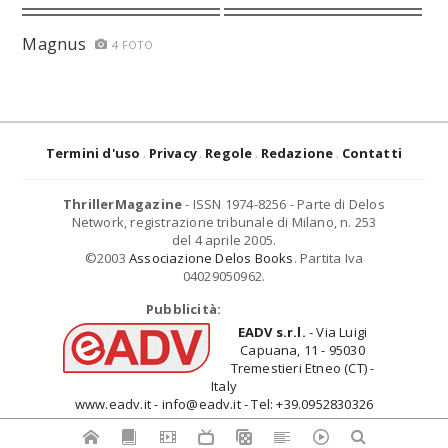
Magnus
4 FOTO
Termini d'uso
Privacy
Regole
Redazione
Contatti
ThrillerMagazine
- ISSN 1974-8256 - Parte di Delos
Network, registrazione tribunale di Milano, n. 253
del 4 aprile 2005.
©2003
Associazione Delos Books
. Partita Iva
04029050962.
Pubblicità:
EADV s.r.l.
- Via Luigi
Capuana, 11 - 95030
Tremestieri Etneo (CT) -
Italy
www.eadv.it - info@eadv.it - Tel: +39.0952830326