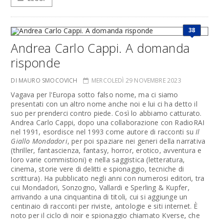
38
Andrea Carlo Cappi. A domanda
risponde
DI MAURO SMOCOVICH
MERCOLEDÌ 29 NOVEMBRE 2023
Vagava per l'Europa sotto falso nome, ma ci siamo
presentati con un altro nome anche noi e lui ci ha detto il
suo per prenderci contro piede. Così lo abbiamo catturato.
Andrea Carlo Cappi, dopo una collaborazione con RadioRAI
nel 1991, esordisce nel 1993 come autore di racconti su
Il
Giallo Mondadori
, per poi spaziare nei generi della narrativa
(thriller, fantascienza, fantasy, horror, erotico, avventura e
loro varie commistioni) e nella saggistica (letteratura,
cinema, storie vere di delitti e spionaggio, tecniche di
scrittura). Ha pubblicato negli anni con numerosi editori, tra
cui Mondadori, Sonzogno, Vallardi e Sperling & Kupfer,
arrivando a una cinquantina di titoli, cui si aggiunge un
centinaio di racconti per riviste, antologie e siti internet. È
noto per il ciclo di noir e spionaggio chiamato Kverse, che