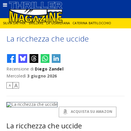
SILVIA DAI PRA'
BRILLARE
LA GUARDIANA
CATERINA BATTILOCCHIO
La ricchezza che uccide
JORGE DIAZ
LA SPIA
DELITTO IN CORNICE
GIANCARLO DE CATALDO
DIEGO ZANDEL
GLI ANNI DI PIETRA
Recensione di
Diego Zandel
Mercoledì
3 giugno 2026
A
A
ACQUISTA SU AMAZON
La ricchezza che uccide