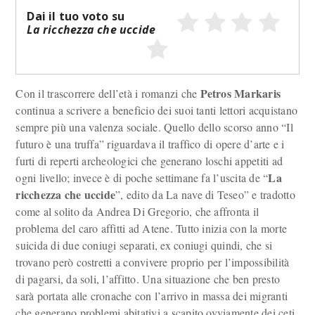
Dai il tuo voto su
La ricchezza che uccide
Petros Markaris
Con il trascorrere dell’età i romanzi che
continua a scrivere a beneficio dei suoi tanti lettori acquistano
sempre più una valenza sociale. Quello dello scorso anno “Il
futuro è una truffa” riguardava il traffico di opere d’arte e i
furti di reperti archeologici che generano loschi appetiti ad
La
ogni livello; invece è di poche settimane fa l’uscita de “
ricchezza che uccide
”, edito da La nave di Teseo” e tradotto
come al solito da Andrea Di Gregorio, che affronta il
problema del caro affitti ad Atene. Tutto inizia con la morte
suicida di due coniugi separati, ex coniugi quindi, che si
trovano però costretti a convivere proprio per l’impossibilità
di pagarsi, da soli, l’affitto. Una situazione che ben presto
sarà portata alle cronache con l’arrivo in massa dei migranti
che generano problemi abitativi a scapito ovviamente dei ceti