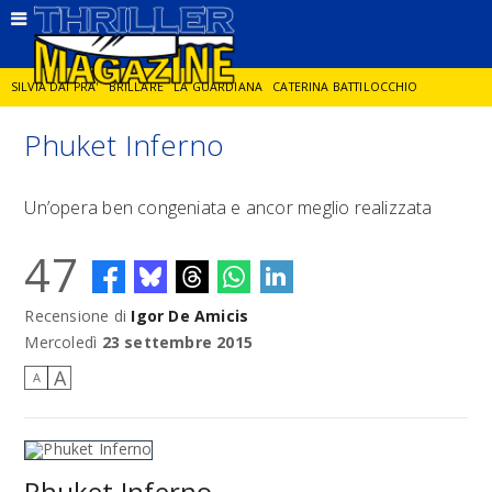
SILVIA DAI PRA'
BRILLARE
LA GUARDIANA
CATERINA BATTILOCCHIO
Phuket Inferno
JORGE DIAZ
LA SPIA
DELITTO IN CORNICE
GIANCARLO DE CATALDO
Un’opera ben congeniata e ancor meglio realizzata
DIEGO ZANDEL
GLI ANNI DI PIETRA
47
Recensione di
Igor De Amicis
Mercoledì
23 settembre 2015
A
A
Phuket Inferno