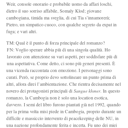
Weir, console onorario e probabile uomo da affari loschi,
dietro il suo sorriso affabile, Somaly Klod; giovane
cambogiana, timida ma sveglia, di cui Tia s’innamorerà;
Pietro, un simpatico cuoco, con qualche segreto da expat in
fuga; e vari altri.
TM: Qual è il punto di forza principale del romanzo?
FN: Voglio sperare abbia più di una singola qualità. Ho
lavorato con attenzione su vari aspetti, per soddisfare più di
una aspettativa. Come detto, ci sono più generi presenti. È
una vicenda raccontata con emozione. I personaggi sono
curati. Però, se proprio devo sottolineare un punto prima di
altri, allora direi l’ambientazione. Che rientra decisamente nel
novero dei protagonisti principali di
Sangue khmer
. In questo
romanzo, la Cambogia non è solo una location esotica,
davvero. I semi del libro furono piantati già nel 1992, quando
per la prima volta misi piede in Cambogia, proprio durante un
difficile e massiccio intervento di peacekeeping delle NU, in
una nazione profondamente ferita e incerta. Fu uno dei miei