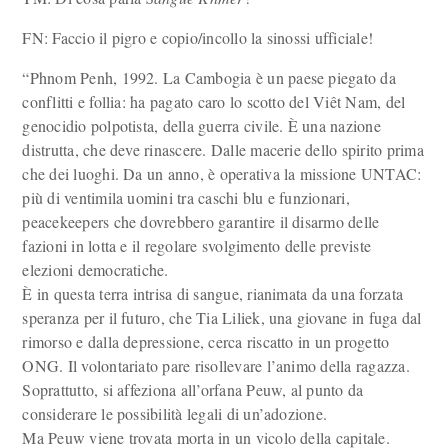
FN: Faccio il pigro e copio/incollo la sinossi ufficiale!
“Phnom Penh, 1992. La Cambogia è un paese piegato da
conflitti e follia: ha pagato caro lo scotto del Viêt Nam, del
genocidio polpotista, della guerra civile. È una nazione
distrutta, che deve rinascere. Dalle macerie dello spirito prima
che dei luoghi. Da un anno, è operativa la missione UNTAC:
più di ventimila uomini tra caschi blu e funzionari,
peacekeepers che dovrebbero garantire il disarmo delle
fazioni in lotta e il regolare svolgimento delle previste
elezioni democratiche.
È in questa terra intrisa di sangue, rianimata da una forzata
speranza per il futuro, che Tia Liliek, una giovane in fuga dal
rimorso e dalla depressione, cerca riscatto in un progetto
ONG. Il volontariato pare risollevare l’animo della ragazza.
Soprattutto, si affeziona all’orfana Peuw, al punto da
considerare le possibilità legali di un’adozione.
Ma Peuw viene trovata morta in un vicolo della capitale.