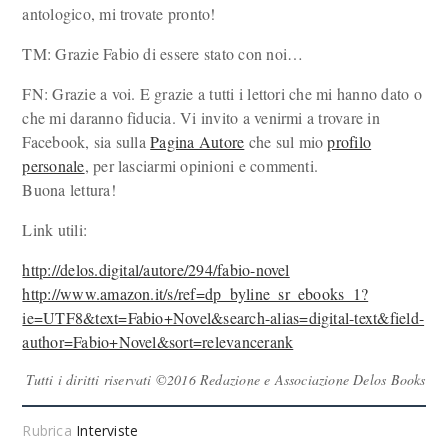
antologico, mi trovate pronto!
TM: Grazie Fabio di essere stato con noi…
FN: Grazie a voi. E grazie a tutti i lettori che mi hanno dato o
che mi daranno fiducia. Vi invito a venirmi a trovare in
Facebook, sia sulla
Pagina Autore
che sul mio
profilo
personale
, per lasciarmi opinioni e commenti.
Buona lettura!
Link utili:
http://delos.digital/autore/294/fabio-novel
http://www.amazon.it/s/ref=dp_byline_sr_ebooks_1?
ie=UTF8&text=Fabio+Novel&search-alias=digital-text&field-
author=Fabio+Novel&sort=relevancerank
Tutti i diritti riservati ©2016 Redazione e Associazione Delos Books
Rubrica
Interviste