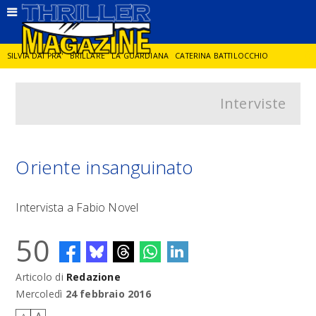
SILVIA DAI PRA'
BRILLARE
LA GUARDIANA
CATERINA BATTILOCCHIO
Interviste
JORGE DIAZ
LA SPIA
DELITTO IN CORNICE
GIANCARLO DE CATALDO
DIEGO ZANDEL
GLI ANNI DI PIETRA
Oriente insanguinato
Intervista a Fabio Novel
50
Articolo di
Redazione
Mercoledì
24 febbraio 2016