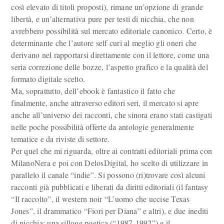
così elevato di titoli proposti), rimane un’opzione di grande
libertà, e un’alternativa pure per testi di nicchia, che non
avrebbero possibilità sul mercato editoriale canonico. Certo, è
determinante che l’autore self curi al meglio gli oneri che
derivano nel rapportarsi direttamente con il lettore, come una
seria correzione delle bozze, l’aspetto grafico e la qualità del
formato digitale scelto.
Ma, soprattutto, dell’ebook è fantastico il fatto che
finalmente, anche attraverso editori seri, il mercato si apre
anche all’universo dei racconti, che sinora erano stati castigati
nelle poche possibilità offerte da antologie generalmente
tematice e da riviste di settore.
Per quel che mi riguarda, oltre ai contratti editoriali prima con
MilanoNera e poi con DelosDigital, ho scelto di utilizzare in
parallelo il canale “indie”. Si possono (ri)trovare così alcuni
racconti già pubblicati e liberati da diritti editoriali (il fantasy
“Il raccolto”, il western noir “L’uomo che uccise Texas
Jones”, il drammatico “Fiori per Diana” e altri), e due inediti
di nicchia: una silloge poetica (“1987-1992”) e il