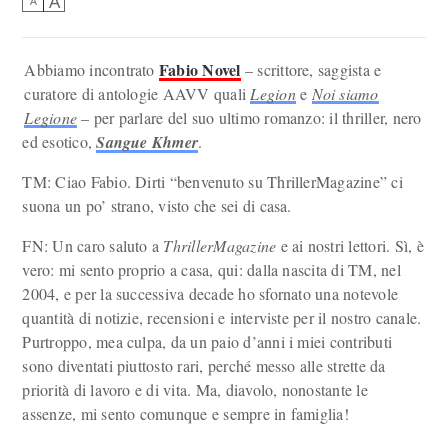
A
A
Fabio Novel
Abbiamo incontrato
– scrittore, saggista e
curatore di antologie AAVV quali
Legion
e
Noi siamo
Legione
– per parlare del suo ultimo romanzo: il thriller, nero
ed esotico,
Sangue Khmer
.
TM: Ciao Fabio. Dirti “benvenuto su ThrillerMagazine” ci
suona un po’ strano, visto che sei di casa.
FN: Un caro saluto a
ThrillerMagazine
e ai nostri lettori. Sì, è
vero: mi sento proprio a casa, qui: dalla nascita di TM, nel
2004, e per la successiva decade ho sfornato una notevole
quantità di notizie, recensioni e interviste per il nostro canale.
Purtroppo, mea culpa, da un paio d’anni i miei contributi
sono diventati piuttosto rari, perché messo alle strette da
priorità di lavoro e di vita. Ma, diavolo, nonostante le
assenze, mi sento comunque e sempre in famiglia!