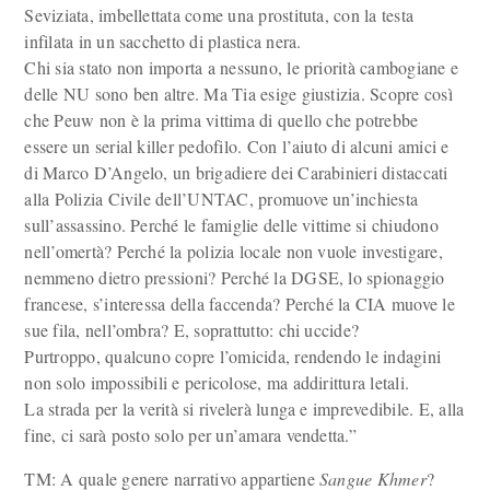
Seviziata, imbellettata come una prostituta, con la testa
infilata in un sacchetto di plastica nera.
Chi sia stato non importa a nessuno, le priorità cambogiane e
delle NU sono ben altre. Ma Tia esige giustizia. Scopre così
che Peuw non è la prima vittima di quello che potrebbe
essere un serial killer pedofilo. Con l’aiuto di alcuni amici e
di Marco D’Angelo, un brigadiere dei Carabinieri distaccati
alla Polizia Civile dell’UNTAC, promuove un’inchiesta
sull’assassino. Perché le famiglie delle vittime si chiudono
nell’omertà? Perché la polizia locale non vuole investigare,
nemmeno dietro pressioni? Perché la DGSE, lo spionaggio
francese, s’interessa della faccenda? Perché la CIA muove le
sue fila, nell’ombra? E, soprattutto: chi uccide?
Purtroppo, qualcuno copre l’omicida, rendendo le indagini
non solo impossibili e pericolose, ma addirittura letali.
La strada per la verità si rivelerà lunga e imprevedibile. E, alla
fine, ci sarà posto solo per un’amara vendetta.”
TM: A quale genere narrativo appartiene
Sangue Khmer
?