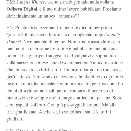
TM:
Sangue Khmer
, uscito a metà gennaio nella collana
Odissea Digital
, è il tuo ultimo lavoro pubblicato. Possiamo
dire: finalmente un nuovo “romanzo”?
FN: Potete dirlo, eccome! Lo penso e dico io per primo.
Questo è il mio secondo romanzo completato, dopo
Scatole
siamesi
. Ne è passato di tempo. Non sono rimasto fermo, in
tanti anni, e di cose ne ho scritte e pubblicate, ma mi sono
orientato sugli aspetti saggistici o divulgativi e soprattutto
sulla narrazione breve, che devo ammettere è una dimensione
che mi ha dato soddisfazioni. Un lavoro lungo, un romanzo,
però latitava. E lo sentivo necessario. In effetti, vivo ogni mio
lavoro con molta intensità e cura, ma mentre per i racconti ho
tempi di scrittura normali, per un romanzo il percorso di
maturazione è sempre molto lungo e articolato, per me. Sotto
certi aspetti, sofferto. Con più passaggi di tempra. Ma alla
fine gratificante. Anche se, lo sottolineo, sta ai lettori il
giudizio.
TM: Di cosa parla
Sangue Khmer
?