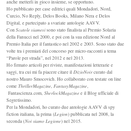
anche metterli in gioco insieme, se opportuno.
Ho pubblicato per case editrici quali Mondadori, Nord,
Curcio, No Reply, Delos Books, Milano Nera e Delos
Digital, e partecipato a svariate antologie AAVV.
Con
Scatole siamesi
sono stato finalista al Premio Solaria
della Fanucci nel 2000, e poi con la sua edizione Nord al
Premio Italia per il fantastico nel 2002 e 2003. Sono stato due
volte tra i premiati del concorso per micro-racconti a tema
“Parole per strada”, nel 2012 e nel 2013.
Ho firmato articoli per riviste, manifestazioni letterarie e
saggi, tra cui mi fa piacere citare il
DizioNoir
curato dal
nostro Mauro Smocovich. Ho collaborato con testate on line
come
ThrillerMagazine
,
FantasyMagazine
,
Fantascienza.com,
SherlockMagazine
e il Blog ufficiale di
Segretissimo.
Per la Mondadori, ho curato due antologie AAVV di spy
fiction italiana, la prima (
Legion
) pubblicata nel 2008, la
seconda (
Noi siamo Legione
) nel 2015.