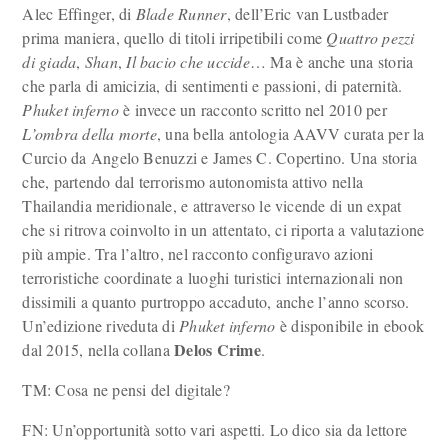
Alec Effinger, di
Blade Runner
, dell’Eric van Lustbader
prima maniera, quello di titoli irripetibili come
Quattro pezzi
di giada
,
Shan
,
Il bacio che uccide
… Ma è anche una storia
che parla di amicizia, di sentimenti e passioni, di paternità.
Phuket inferno
è invece un racconto scritto nel 2010 per
L’ombra della morte
, una bella antologia AAVV curata per la
Curcio da Angelo Benuzzi e James C. Copertino. Una storia
che, partendo dal terrorismo autonomista attivo nella
Thailandia meridionale, e attraverso le vicende di un expat
che si ritrova coinvolto in un attentato, ci riporta a valutazione
più ampie. Tra l’altro, nel racconto configuravo azioni
terroristiche coordinate a luoghi turistici internazionali non
dissimili a quanto purtroppo accaduto, anche l’anno scorso.
Un’edizione riveduta di
Phuket inferno
è disponibile in ebook
Delos Crime
dal 2015, nella collana
.
TM: Cosa ne pensi del digitale?
FN: Un’opportunità sotto vari aspetti. Lo dico sia da lettore