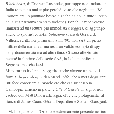
Black heart
, di Eric van Lustbader, purtroppo non tradotto in
Italia (e non ho mai capito perché, visto che negli anni ’80
l’autore era un puntuale bestsold anche da noi, e tutto il resto
della sua narrativa era stato tradotto). Per chi invece volesse
limitarsi ad una lettura più immediata e leggera, ci aggiungo
anche lo spionistico
SAS: Soluzione rossa
di Gérard de
Villiers, scritto nei primissimi anni ’90; non sarà un pietra
miliare della narrativa, ma resta un valido esempio di spy
story documentata ma ad alto ritmo. Ci sono affezionato
perché fu il primo della serie SAS, in Italia pubblicata da
Segretissimo, che lessi.
Mi permetto inoltre di suggerire anche almeno un paio di
film:
Urla nel silenzio
, di Roland Joffé, che a metà degli anni
’80 fece conoscere al mondo ciò che era successo in
Cambogia, almeno in parte, e
City of Ghosts
un signor noir
esotico con Matt Dillon alla regia, oltre che protagonista, al
fianco di James Caan, Gérard Depardieu e Stellan Skarsgård.
TM: Il legame con l’Oriente è estremamente presente nei tuoi