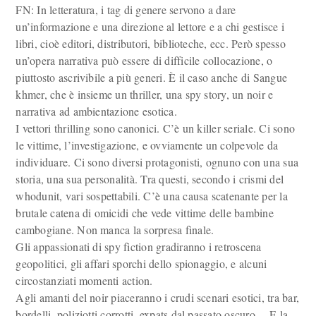
FN: In letteratura, i tag di genere servono a dare
un’informazione e una direzione al lettore e a chi gestisce i
libri, cioè editori, distributori, biblioteche, ecc. Però spesso
un’opera narrativa può essere di difficile collocazione, o
piuttosto ascrivibile a più generi. È il caso anche di Sangue
khmer, che è insieme un thriller, una spy story, un noir e
narrativa ad ambientazione esotica.
I vettori thrilling sono canonici. C’è un killer seriale. Ci sono
le vittime, l’investigazione, e ovviamente un colpevole da
individuare. Ci sono diversi protagonisti, ognuno con una sua
storia, una sua personalità. Tra questi, secondo i crismi del
whodunit, vari sospettabili. C’è una causa scatenante per la
brutale catena di omicidi che vede vittime delle bambine
cambogiane. Non manca la sorpresa finale.
Gli appassionati di spy fiction gradiranno i retroscena
geopolitici, gli affari sporchi dello spionaggio, e alcuni
circostanziati momenti action.
Agli amanti del noir piaceranno i crudi scenari esotici, tra bar,
bordelli, poliziotti corrotti, expats dal passato oscuro… E la