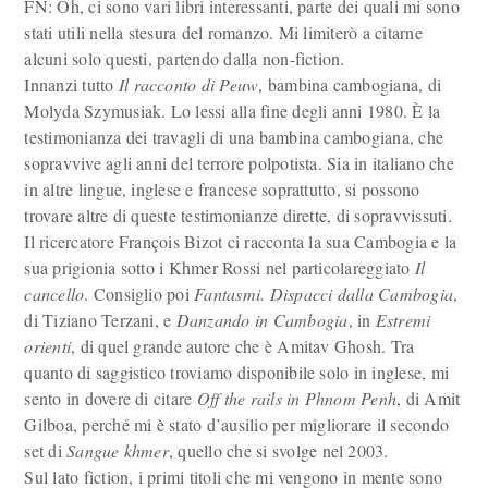
FN: Oh, ci sono vari libri interessanti, parte dei quali mi sono
stati utili nella stesura del romanzo. Mi limiterò a citarne
alcuni solo questi, partendo dalla non-fiction.
Innanzi tutto
Il racconto di Peuw
, bambina cambogiana, di
Molyda Szymusiak. Lo lessi alla fine degli anni 1980. È la
testimonianza dei travagli di una bambina cambogiana, che
sopravvive agli anni del terrore polpotista. Sia in italiano che
in altre lingue, inglese e francese soprattutto, si possono
trovare altre di queste testimonianze dirette, di sopravvissuti.
Il ricercatore François Bizot ci racconta la sua Cambogia e la
sua prigionia sotto i Khmer Rossi nel particolareggiato
Il
cancello
. Consiglio poi
Fantasmi. Dispacci dalla Cambogia
,
di Tiziano Terzani, e
Danzando in Cambogia
, in
Estremi
orienti
, di quel grande autore che è Amitav Ghosh. Tra
quanto di saggistico troviamo disponibile solo in inglese, mi
sento in dovere di citare
Off the rails in Phnom Penh
, di Amit
Gilboa, perché mi è stato d’ausilio per migliorare il secondo
set di
Sangue khmer
, quello che si svolge nel 2003.
Sul lato fiction, i primi titoli che mi vengono in mente sono