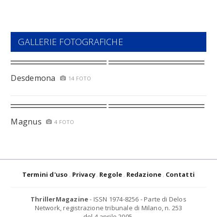
GALLERIE FOTOGRAFICHE
Desdemona
14 FOTO
Magnus
4 FOTO
Termini d'uso
Privacy
Regole
Redazione
Contatti
ThrillerMagazine
- ISSN 1974-8256 - Parte di Delos
Network, registrazione tribunale di Milano, n. 253
del 4 aprile 2005.