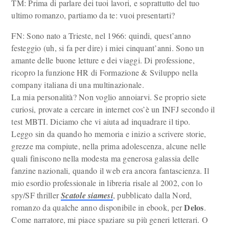
TM: Prima di parlare dei tuoi lavori, e soprattutto del tuo
ultimo romanzo, partiamo da te: vuoi presentarti?
FN: Sono nato a Trieste, nel 1966: quindi, quest’anno
festeggio (uh, si fa per dire) i miei cinquant’anni. Sono un
amante delle buone letture e dei viaggi. Di professione,
ricopro la funzione HR di Formazione & Sviluppo nella
company italiana di una multinazionale.
La mia personalità? Non voglio annoiarvi. Se proprio siete
curiosi, provate a cercare in internet cos’è un INFJ secondo il
test MBTI. Diciamo che vi aiuta ad inquadrare il tipo.
Leggo sin da quando ho memoria e inizio a scrivere storie,
grezze ma compiute, nella prima adolescenza, alcune nelle
quali finiscono nella modesta ma generosa galassia delle
fanzine nazionali, quando il web era ancora fantascienza. Il
mio esordio professionale in libreria risale al 2002, con lo
spy/SF thriller
Scatole siamesi
, pubblicato dalla Nord,
Delos
romanzo da qualche anno disponibile in ebook, per
.
Come narratore, mi piace spaziare su più generi letterari. O