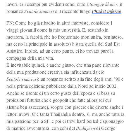
lavori. Gli esempi più evidenti sono, oltre a
Sangue khmer
, il
romanzo
Scatole siamesi
e il racconto lungo
Phuket inferno
.
FN: Come ho già ribadito in altre interviste, considero i
viaggi giovanili come la mia università. E, restando in
metafora, la facoltà che ho frequentato (non unica, beninteso,
ma certo la principale in assoluto) è stata quella del Sud Est
Asiatico. Inoltre, ad un certo punto, ci ho trovato pure la
compagna della mia vita.
È inevitabile quindi, e anche giusto, che una parte rilevante
della mia produzione creativa sia influenzata da ciò.
Scatole siamesi
è un romanzo scritto alla fine degli anni ’90 e
nella prima edizione pubblicato dalla Nord ad inizio 2002.
Anche se risente di un certo gusto dell’epoca e si basa su
proiezioni futuristiche e geopolitiche fatte allora (di cui
alcune ben azzeccate), scopro con piacere che diverte anche i
lettori nuovi. C’è tanta Thailandia dentro, sì, ma anche tutta la
mia passione per la SF, e poi ci trovi hard boiled e spionaggio
di matrice avventurosa, con echi del
Budayeen
di George