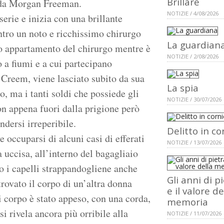
Brillare
i da Morgan Freeman.
NOTIZIE / 4/08/2026
serie e inizia con una brillante
ntro un noto e ricchissimo chirurgo
La guardian
oso appartamento del chirurgo mentre è
NOTIZIE / 2/08/2026
 a fiumi e a cui partecipano
Creem, viene lasciato subito da sua
La spia
, ma i tanti soldi che possiede gli
NOTIZIE / 30/07/2026
n appena fuori dalla prigione però
dersi irreperibile.
Delitto in co
occuparsi di alcuni casi di efferati
NOTIZIE / 13/07/2026
a uccisa, all’interno del bagagliaio
ero i capelli strappandogliene anche
Gli anni di p
ovato il corpo di un’altra donna
e il valore de
i corpo è stato appeso, con una corda,
memoria
si rivela ancora più orribile alla
NOTIZIE / 11/07/2026