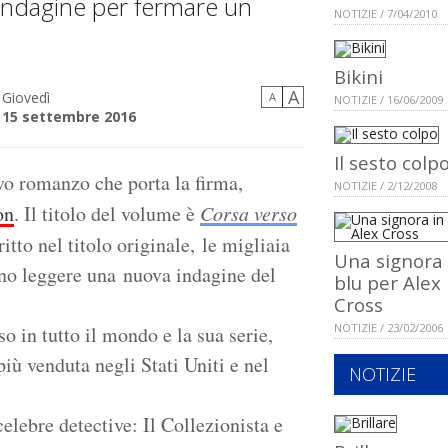
e indagine per fermare un
NOTIZIE / 7/04/2010
Bikini
A
Giovedì
A
NOTIZIE / 16/06/2009
15 settembre 2016
Il sesto colp
vo romanzo che porta la firma,
NOTIZIE / 2/12/2008
on
. Il titolo del volume è
Corsa verso
itto nel titolo originale, le migliaia
Una signora 
nno leggere una nuova indagine del
blu per Alex
Cross
NOTIZIE / 23/02/2006
in tutto il mondo e la sua serie,
 più venduta negli Stati Uniti e nel
NOTIZIE
elebre detective: Il Collezionista e