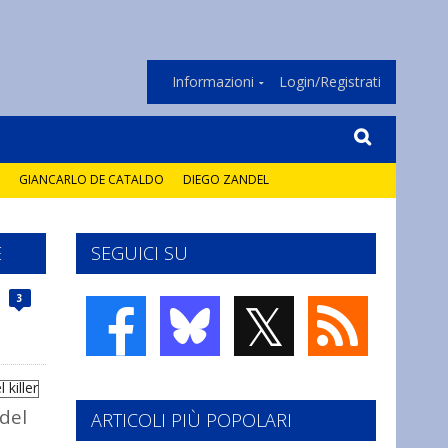
Informazioni
Login/Registrati
GIANCARLO DE CATALDO
DIEGO ZANDEL
E
SEGUICI SU
𝕏
3
del
ARTICOLI PIÙ POPOLARI