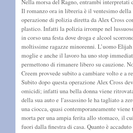
Nella morsa del Ragno, entrambi interpretat
Il romanzo ora in libreria è il ventesimo della 
operazione di polizia diretta da Alex Cross co
plastico. Infatti la polizia irrompe nel lussu
in corso una festa dove droga e alcool scorrono
moltissime ragazze minorenni. L’uomo Elijah 
moglie e anche il lavoro ha uno stop immediato
permettono di rimanere libero su cauzione. No
Creem provvede subito a cambiare volto e a ren
Subito dopo questa operazione Alex Cross deve 
omicidi; infatti una bella donna viene ritrovat
della sua auto e l'assassino le ha tagliato a z
una ciocca, quasi contemporaneamente viene tr
morta per una ampia ferita allo stomaco, il cu
fuori dalla finestra di casa. Quanto è accaduto 