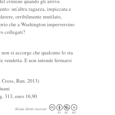
del crimine quando gli arriva
ento: un'altra ragazza, impiccata e
adavere, orribilmente mutilato,
oprio che a Washington imperversino
ero collegati?
 non si accorge che qualcuno lo sta
le vendetta. E non intende fermarsi
x Cross, Run. 2013)
 Guani
g. 313, euro 16,90
Alcuni diritti riservati