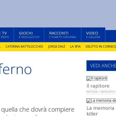
E TV
GIOCHI
RACCONTI
VIDEO
 VIDEO
E VIDEOGIOCHI
E FUMETTI ORIGINALI
E GALLERIE
A
CATERINA BATTILOCCHIO
JORGE DIAZ
LA SPIA
DELITTO IN CORNICE
nferno
VEDI ANCH
Il rapitore
NOTIZIE / 30/05/2013
La memoria 
o” quella che dovrà compiere
killer