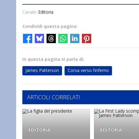
Canale:
Editoria
Condividi questa pagina:
In questa pagina si parla di:
James Patterson
Corsa verso l’inferno
ARTICOLI CORRELATI
EDITORIA
EDITORIA