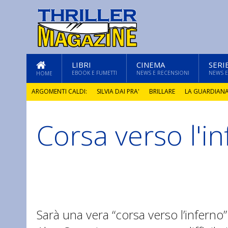
LIBRI
CINEMA
SERI
EBOOK E FUMETTI
NEWS E RECENSIONI
NEWS E
HOME
ARGOMENTI CALDI:
SILVIA DAI PRA'
BRILLARE
LA GUARDIAN
Corsa verso l'i
GLI ANNI DI PIETRA
Sarà una vera “corsa verso l’infern