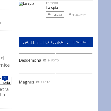
EDITORIA
La spia
LEGGI
30/07/2026
a
GALLERIE FOTOGRAFICHE
Vedi tutte
Desdemona
14 FOTO
rnice
1
Magnus
4 FOTO
ietra
lla