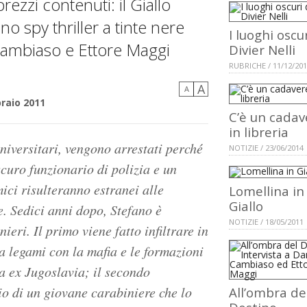
rezzi contenuti: il Giallo
no spy thriller a tinte nere
I luoghi oscur
Cambiaso e Ettore Maggi
Divier Nelli
RUBRICHE / 11/12/20
A
A
raio 2011
C’è un cadav
in libreria
niversitari, vengono arrestati perché
NOTIZIE / 23/06/2014
scuro funzionario di polizia e un
ici risulteranno estranei alle
Lomellina in
Giallo
. Sedici anni dopo, Stefano è
NOTIZIE / 18/05/2011
ieri. Il primo viene fatto infiltrare in
ha legami con la mafia e le formazioni
a ex Jugoslavia; il secondo
dio di un giovane carabiniere che lo
All’ombra de