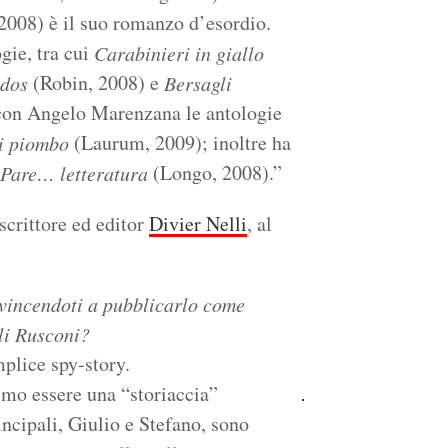
, 2008) è il suo romanzo d’esordio.
gie, tra cui
Carabinieri in giallo
(Robin, 2008) e
ìdos
Bersagli
con Angelo Marenzana le antologie
(Laurum, 2009); inoltre ha
i piombo
(Longo, 2008).”
Pare… letteratura
 scrittore ed editor
Divier Nelli
, al
nvincendoti a pubblicarlo come
li Rusconi?
mplice spy-story.
imo essere una “storiaccia”
incipali, Giulio e Stefano, sono