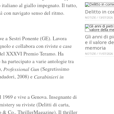
 italiano al giallo impegnato. Il tutto,
Delitto in co
ì con navigato senso del ritmo.
NOTIZIE / 13/07/2026
Gli anni di p
ive a Sestri Ponente (GE). Lavora
e il valore de
gnolo e collabora con riviste e case
memoria
ni del XXXVI Premio Teramo. Ha
NOTIZIE / 11/07/2026
 ha partecipato a varie antologie tra
),
(Segretissimo
Professional Gun
dadori, 2008) e
Carabinieri in
 1969 e vive a Genova. Insegnante di
mistery su riviste (Delitti di carta,
o & Co., ThrillerMagazine). Il thriller