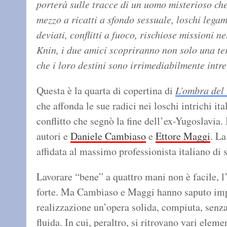
porterà sulle tracce di un uomo misterioso ch
mezzo a ricatti a sfondo sessuale, loschi legam
deviati, conflitti a fuoco, rischiose missioni n
Knin, i due amici scopriranno non solo una te
che i loro destini sono irrimediabilmente intre
Questa è la quarta di copertina di
L’ombra del
che affonda le sue radici nei loschi intrichi ita
conflitto che segnò la fine dell’ex-Yugoslavia. 
autori e
Daniele Cambiaso
e
Ettore Maggi
. L
affidata al massimo professionista italiano di 
Lavorare “bene” a quattro mani non è facile, l
forte. Ma Cambiaso e Maggi hanno saputo impo
realizzazione un’opera solida, compiuta, senza 
fluida. In cui, peraltro, si ritrovano vari elemen