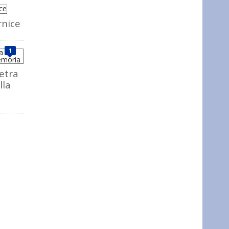
rnice
1
ietra
lla