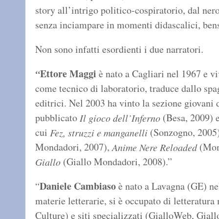
story all’intrigo politico-cospiratorio, dal nero
senza inciampare in momenti didascalici, bens
Non sono infatti esordienti i due narratori.
Ettore Maggi
“
è nato a Cagliari nel 1967 e v
come tecnico di laboratorio, traduce dallo spa
editrici. Nel 2003 ha vinto la sezione giova
pubblicato
(Besa, 2009) e
Il gioco dell’Inferno
cui
(Sonzogno, 2005
Fez, struzzi e manganelli
Mondadori, 2007),
(Mon
Anime Nere Reloaded
(Giallo Mondadori, 2008).”
Giallo
Daniele Cambiaso
“
è nato a Lavagna (GE) nel
materie letterarie, si è occupato di letteratura 
Culture) e siti specializzati (GialloWeb, Giall