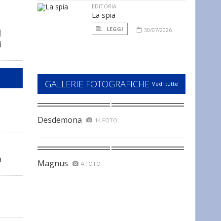
EDITORIA
La spia
LEGGI
30/07/2026
d
i
GALLERIE FOTOGRAFICHE
Vedi tutte
Desdemona
14 FOTO
a
Magnus
4 FOTO