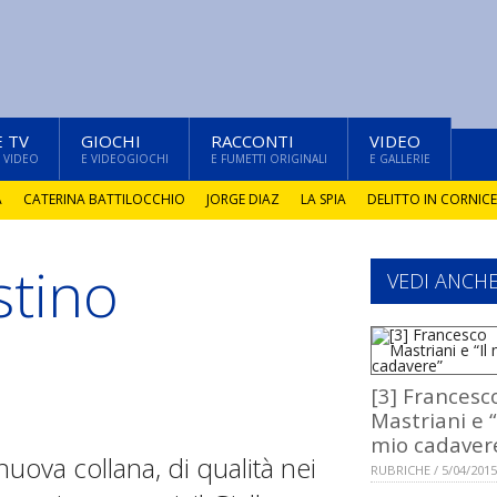
E TV
GIOCHI
RACCONTI
VIDEO
 VIDEO
E VIDEOGIOCHI
E FUMETTI ORIGINALI
E GALLERIE
A
CATERINA BATTILOCCHIO
JORGE DIAZ
LA SPIA
DELITTO IN CORNICE
stino
VEDI ANCH
[3] Francesc
Mastriani e “
mio cadaver
uova collana, di qualità nei
RUBRICHE / 5/04/2015