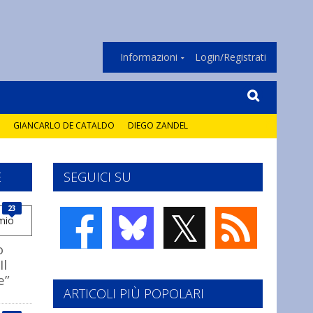
Informazioni
Login/Registrati
GIANCARLO DE CATALDO
DIEGO ZANDEL
E
SEGUICI SU
𝕏
23
o
Il
e”
ARTICOLI PIÙ POPOLARI