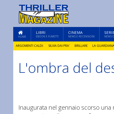
LIBRI
CINEMA
SERI
EBOOK E FUMETTI
NEWS E RECENSIONI
NEWS E
HOME
ARGOMENTI CALDI:
SILVIA DAI PRA'
BRILLARE
LA GUARDIAN
L'ombra del de
GLI ANNI DI PIETRA
Inaugurata nel gennaio scorso una n