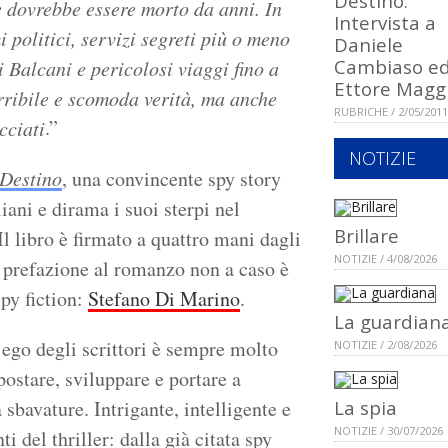
Destino.
e dovrebbe essere morto da anni. In
Intervista a
i politici, servizi segreti più o meno
Daniele
Cambiaso e
ei Balcani e pericolosi viaggi fino a
Ettore Magg
rribile e scomoda verità, ma anche
RUBRICHE / 2/05/2011
.”
cciati
NOTIZIE
 Destino
, una convincente spy story
liani e dirama i suoi sterpi nel
Brillare
Il libro è firmato a quattro mani dagli
NOTIZIE / 4/08/2026
a prefazione al romanzo non a caso è
spy fiction:
Stefano Di Marino
.
La guardian
’ego degli scrittori è sempre molto
NOTIZIE / 2/08/2026
stare, sviluppare e portare a
sbavature. Intrigante, intelligente e
La spia
NOTIZIE / 30/07/2026
ti del thriller: dalla già citata spy