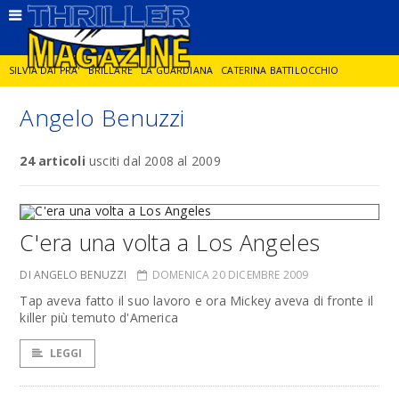
SILVIA DAI PRA'
BRILLARE
LA GUARDIANA
CATERINA BATTILOCCHIO
Angelo Benuzzi
JORGE DIAZ
LA SPIA
DELITTO IN CORNICE
GIANCARLO DE CATALDO
24 articoli
usciti dal 2008 al 2009
DIEGO ZANDEL
GLI ANNI DI PIETRA
C'era una volta a Los Angeles
DI ANGELO BENUZZI
DOMENICA 20 DICEMBRE 2009
Tap aveva fatto il suo lavoro e ora Mickey aveva di fronte il
killer più temuto d'America
LEGGI