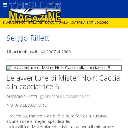
SILVIA DAI PRA'
BRILLARE
LA GUARDIANA
CATERINA BATTILOCCHIO
Sergio Rilletti
JORGE DIAZ
LA SPIA
DELITTO IN CORNICE
GIANCARLO DE CATALDO
18 articoli
usciti dal 2007 al 2009
DIEGO ZANDEL
GLI ANNI DI PIETRA
Le avventure di Mister Noir: Caccia
alla cacciatrice 5
DI SERGIO RILLETTI
VENERDÌ 6 NOVEMBRE 2009
NOTA DELL’AUTORE
Il racconto, manco a dirlo, è di pura fantasia; tuttavia,
alcune cose è meglio specificarle.
La località di Misterbianco esiste, e, appena il mio amico