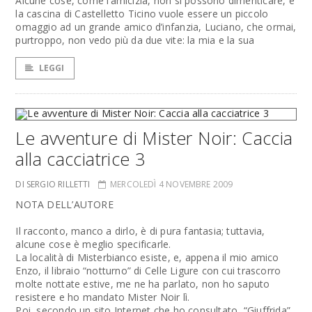
Alcune cose, come l’amicizia, non si possono dimenticare, e
la cascina di Castelletto Ticino vuole essere un piccolo
omaggio ad un grande amico d’infanzia, Luciano, che ormai,
purtroppo, non vedo più da due vite: la mia e la sua
LEGGI
Le avventure di Mister Noir: Caccia
alla cacciatrice 3
DI SERGIO RILLETTI
MERCOLEDÌ 4 NOVEMBRE 2009
NOTA DELL’AUTORE
Il racconto, manco a dirlo, è di pura fantasia; tuttavia,
alcune cose è meglio specificarle.
La località di Misterbianco esiste, e, appena il mio amico
Enzo, il libraio “notturno” di Celle Ligure con cui trascorro
molte nottate estive, me ne ha parlato, non ho saputo
resistere e ho mandato Mister Noir lì.
Poi, secondo un sito Internet che ho consultato, “Giuffrida”,