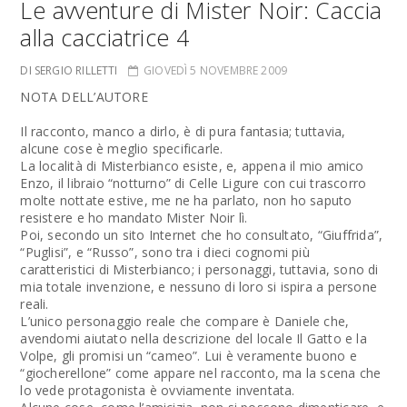
Le avventure di Mister Noir: Caccia
alla cacciatrice 4
DI SERGIO RILLETTI
GIOVEDÌ 5 NOVEMBRE 2009
NOTA DELL’AUTORE
Il racconto, manco a dirlo, è di pura fantasia; tuttavia,
alcune cose è meglio specificarle.
La località di Misterbianco esiste, e, appena il mio amico
Enzo, il libraio “notturno” di Celle Ligure con cui trascorro
molte nottate estive, me ne ha parlato, non ho saputo
resistere e ho mandato Mister Noir lì.
Poi, secondo un sito Internet che ho consultato, “Giuffrida”,
“Puglisi”, e “Russo”, sono tra i dieci cognomi più
caratteristici di Misterbianco; i personaggi, tuttavia, sono di
mia totale invenzione, e nessuno di loro si ispira a persone
reali.
L’unico personaggio reale che compare è Daniele che,
avendomi aiutato nella descrizione del locale Il Gatto e la
Volpe, gli promisi un “cameo”. Lui è veramente buono e
“giocherellone” come appare nel racconto, ma la scena che
lo vede protagonista è ovviamente inventata.