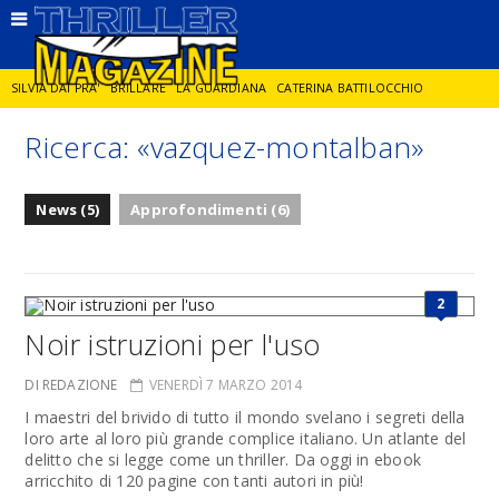
SILVIA DAI PRA'
BRILLARE
LA GUARDIANA
CATERINA BATTILOCCHIO
Ricerca: «vazquez-montalban»
JORGE DIAZ
LA SPIA
DELITTO IN CORNICE
GIANCARLO DE CATALDO
News (5)
Approfondimenti (6)
DIEGO ZANDEL
GLI ANNI DI PIETRA
2
Noir istruzioni per l'uso
DI REDAZIONE
VENERDÌ 7 MARZO 2014
I maestri del brivido di tutto il mondo svelano i segreti della
loro arte al loro più grande complice italiano. Un atlante del
delitto che si legge come un thriller. Da oggi in ebook
arricchito di 120 pagine con tanti autori in più!