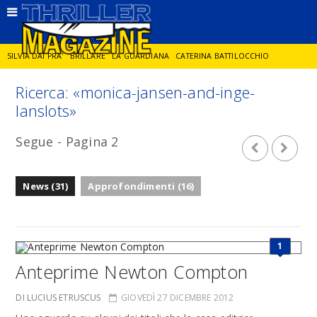
SILVIA DAI PRA'
BRILLARE
LA GUARDIANA
CATERINA BATTILOCCHIO
Ricerca: «monica-jansen-and-inge-
JORGE DIAZ
LA SPIA
DELITTO IN CORNICE
GIANCARLO DE CATALDO
lanslots»
Segue - Pagina 2
DIEGO ZANDEL
GLI ANNI DI PIETRA
News (31)
Approfondimenti (16)
1
Anteprime Newton Compton
DI LUCIUS ETRUSCUS
GIOVEDÌ 27 DICEMBRE 2012