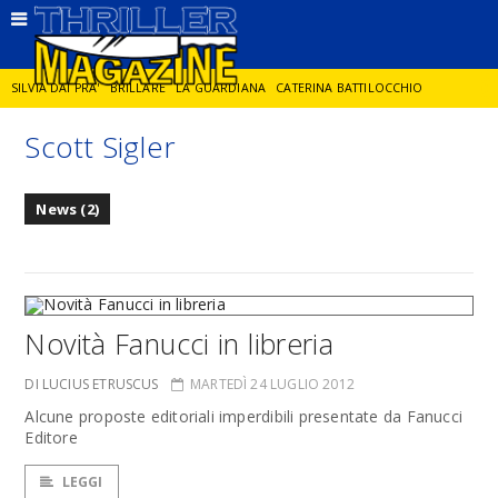
SILVIA DAI PRA'
BRILLARE
LA GUARDIANA
CATERINA BATTILOCCHIO
Scott Sigler
JORGE DIAZ
LA SPIA
DELITTO IN CORNICE
GIANCARLO DE CATALDO
News (2)
DIEGO ZANDEL
GLI ANNI DI PIETRA
Novità Fanucci in libreria
DI LUCIUS ETRUSCUS
MARTEDÌ 24 LUGLIO 2012
Alcune proposte editoriali imperdibili presentate da Fanucci
Editore
LEGGI