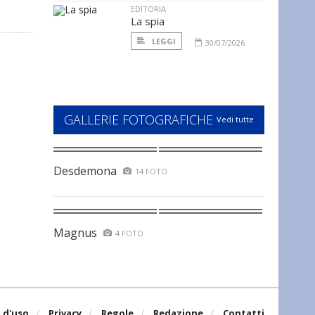
EDITORIA
La spia
LEGGI
30/07/2026
GALLERIE FOTOGRAFICHE
Vedi tutte
Desdemona
14 FOTO
Magnus
4 FOTO
 d'uso
Privacy
Regole
Redazione
Contatti