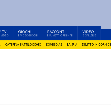
E TV
GIOCHI
RACCONTI
VIDEO
 VIDEO
E VIDEOGIOCHI
E FUMETTI ORIGINALI
E GALLERIE
A
CATERINA BATTILOCCHIO
JORGE DIAZ
LA SPIA
DELITTO IN CORNICE