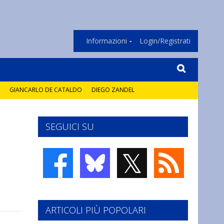
Informazioni
Login/Registrati
GIANCARLO DE CATALDO
DIEGO ZANDEL
SEGUICI SU
𝕏
ARTICOLI PIÙ POPOLARI