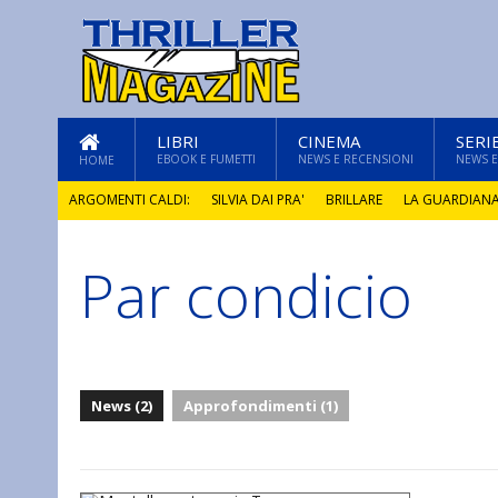
LIBRI
CINEMA
SERI
EBOOK E FUMETTI
NEWS E RECENSIONI
NEWS E
HOME
ARGOMENTI CALDI:
SILVIA DAI PRA'
BRILLARE
LA GUARDIAN
Par condicio
GLI ANNI DI PIETRA
News (2)
Approfondimenti (1)