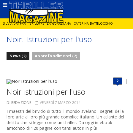
SILVIA DAI PRA'
BRILLARE
LA GUARDIANA
CATERINA BATTILOCCHIO
Noir. Istruzioni per l'uso
JORGE DIAZ
LA SPIA
DELITTO IN CORNICE
GIANCARLO DE CATALDO
News (2)
Approfondimenti (2)
DIEGO ZANDEL
GLI ANNI DI PIETRA
2
Noir istruzioni per l'uso
DI REDAZIONE
VENERDÌ 7 MARZO 2014
I maestri del brivido di tutto il mondo svelano i segreti della
loro arte al loro più grande complice italiano. Un atlante del
delitto che si legge come un thriller. Da oggi in ebook
arricchito di 120 pagine con tanti autori in più!