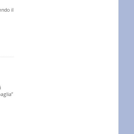
endo il
i
paglia”