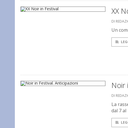
XX No
DI REDAZ
Un comp
LEG
Noir 
DI REDAZ
La rass
dal 7 a
LEG