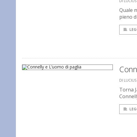
DI LUCIU
Quale m
pieno d
LEG
Conne
DI LUCIU
Torna J
Connelly
LEG