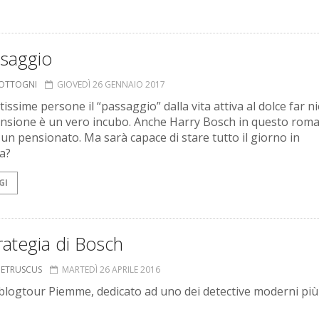
ssaggio
COTTOGNI
GIOVEDÌ 26 GENNAIO 2017
issime persone il “passaggio” dalla vita attiva al dolce far n
ensione è un vero incubo. Anche Harry Bosch in questo rom
 un pensionato. Ma sarà capace di stare tutto il giorno in
a?
GI
rategia di Bosch
S ETRUSCUS
MARTEDÌ 26 APRILE 2016
logtour Piemme, dedicato ad uno dei detective moderni più