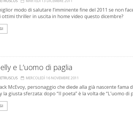
S ETRUSCUS
MARTEDÌ 13 DICEMBRE 2011
iglior modo di salutare l’imminente fine del 2011 se non fac
i ottimi thriller in uscita in home video questo dicembre?
GI
lly e L’uomo di paglia
S ETRUSCUS
MERCOLEDÌ 16 NOVEMBRE 2011
ack McEvoy, personaggio che diede alla già nascente fama d
 la giusta sferzata: dopo “Il poeta” è la volta de “L’uomo di 
GI