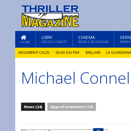
LIBRI
CINEMA
SERI
EBOOK E FUMETTI
NEWS E RECENSIONI
NEWS E
HOME
ARGOMENTI CALDI:
SILVIA DAI PRA'
BRILLARE
LA GUARDIAN
Michael Connel
GLI ANNI DI PIETRA
News (24)
Approfondimenti (13)