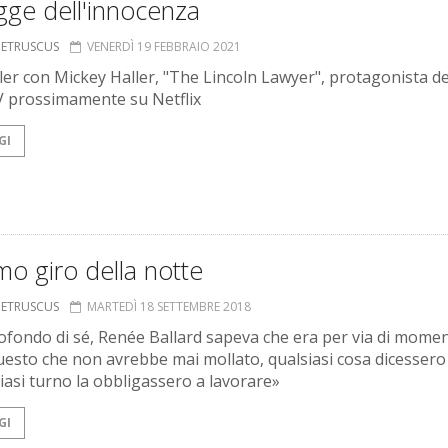
gge dell'innocenza
S ETRUSCUS
VENERDÌ 19 FEBBRAIO 2021
ller con Mickey Haller, "The Lincoln Lawyer", protagonista de
V prossimamente su Netflix
GI
imo giro della notte
S ETRUSCUS
MARTEDÌ 18 SETTEMBRE 2018
ofondo di sé, Renée Ballard sapeva che era per via di momen
esto che non avrebbe mai mollato, qualsiasi cosa dicessero d
siasi turno la obbligassero a lavorare»
GI