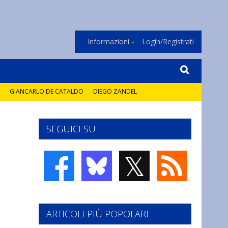
Informazioni
Login/Registrati
GIANCARLO DE CATALDO
DIEGO ZANDEL
SEGUICI SU
𝕏
ARTICOLI PIÙ POPOLARI