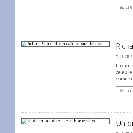
LEG
Richa
DI LUCIU
Il roma
celebre 
come c
LEG
Un di