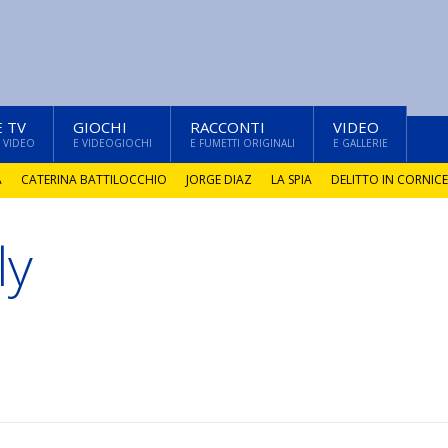
E TV
GIOCHI
RACCONTI
VIDEO
 VIDEO
E VIDEOGIOCHI
E FUMETTI ORIGINALI
E GALLERIE
A
CATERINA BATTILOCCHIO
JORGE DIAZ
LA SPIA
DELITTO IN CORNICE
ly