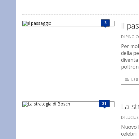
3
Il pa
DI PINO 
Per molt
della p
diventa
poltron
LEG
21
La st
DI LUCIU
Nuovo b
celebri