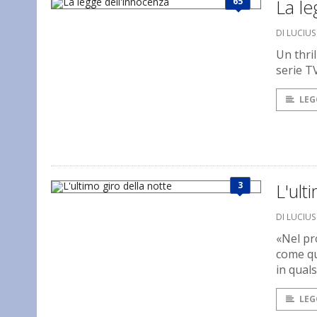
65
La le
DI LUCIU
Un thri
serie T
LEG
3
L'ult
DI LUCIU
«Nel pr
come qu
in qual
LEG