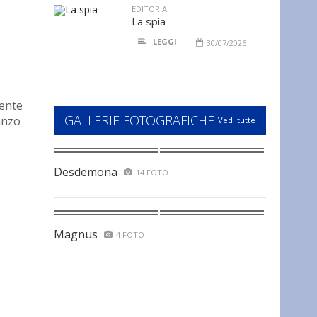
EDITORIA
La spia
LEGGI
30/07/2026
iente
GALLERIE FOTOGRAFICHE
anzo
Vedi tutte
Desdemona
14 FOTO
Magnus
4 FOTO