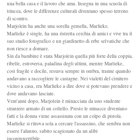
una bella casa e il lavoro che ama. Insegna in una scuola di
trincea, dove le differenze culturali diventano spesso terreno
di scontro.
Marjolein ha anche una sorella gemella, Marlieke.
Marlieke è single, ha una ristretta cerchia di amici e vive tra il
suo studio fotografico e un giardinetto di erbe selvatiche che
non riesce a domare.
Sin da bambine è stata Marjolein quella più forte della coppia,
ribelle, estroversa, paladina degli ultimi, mentre Marlieke,
così fragile e docile, restava sempre in ombra, tranne quando
andavano a raccogliere le castagne. Nei vialetti del cimitero
vicino a casa, era Marlieke a dire dove si potevano prendere e
dove andavano lasciate.
Vent'anni dopo, Marjolein è minacciata da uno studente
straniero armato di un coltello. Presto le minacce diventano
fatti e la donna viene assassinata con un colpo di pistola.
Marlieke si ritrova sola a cercare l'assassino, che sembra non
essere l'alunno, subito scagionato da un alibi
incontrovertibile.