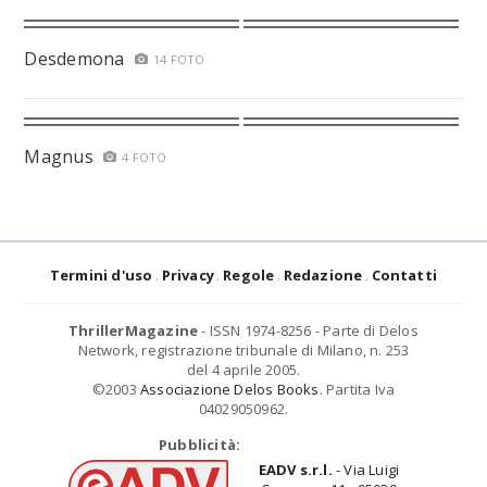
Desdemona
14 FOTO
Magnus
4 FOTO
Termini d'uso
Privacy
Regole
Redazione
Contatti
ThrillerMagazine
- ISSN 1974-8256 - Parte di Delos
Network, registrazione tribunale di Milano, n. 253
del 4 aprile 2005.
©2003
Associazione Delos Books
. Partita Iva
04029050962.
Pubblicità:
EADV s.r.l.
- Via Luigi