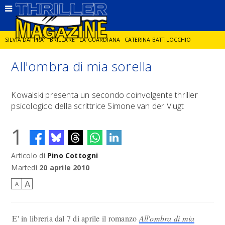
SILVIA DAI PRA'
BRILLARE
LA GUARDIANA
CATERINA BATTILOCCHIO
All'ombra di mia sorella
JORGE DIAZ
LA SPIA
DELITTO IN CORNICE
GIANCARLO DE CATALDO
Kowalski presenta un secondo coinvolgente thriller
psicologico della scrittrice Simone van der Vlugt
DIEGO ZANDEL
GLI ANNI DI PIETRA
1
Articolo di
Pino Cottogni
Martedì
20 aprile 2010
A
A
E' in libreria dal 7 di aprile il romanzo
All'ombra di mia