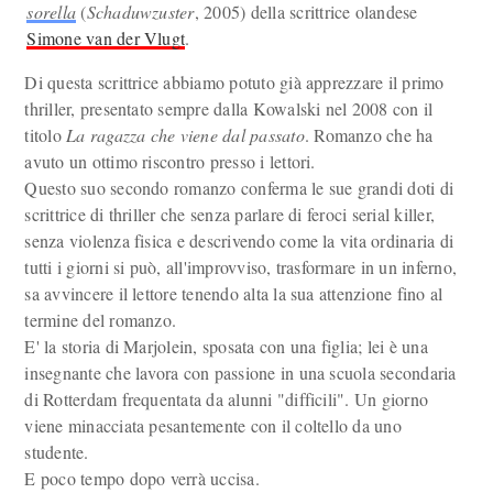
sorella
(
Schaduwzuster
, 2005) della scrittrice olandese
Simone van der Vlugt
.
Di questa scrittrice abbiamo potuto già apprezzare il primo
thriller, presentato sempre dalla Kowalski nel 2008 con il
titolo
La ragazza che viene dal passato
. Romanzo che ha
avuto un ottimo riscontro presso i lettori.
Questo suo secondo romanzo conferma le sue grandi doti di
scrittrice di thriller che senza parlare di feroci serial killer,
senza violenza fisica e descrivendo come la vita ordinaria di
tutti i giorni si può, all'improvviso, trasformare in un inferno,
sa avvincere il lettore tenendo alta la sua attenzione fino al
termine del romanzo.
E' la storia di Marjolein, sposata con una figlia; lei è una
insegnante che lavora con passione in una scuola secondaria
di Rotterdam frequentata da alunni "difficili". Un giorno
viene minacciata pesantemente con il coltello da uno
studente.
E poco tempo dopo verrà uccisa.