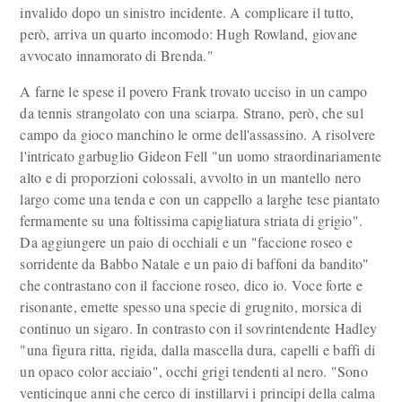
invalido dopo un sinistro incidente. A complicare il tutto,
però, arriva un quarto incomodo: Hugh Rowland, giovane
avvocato innamorato di Brenda."
A farne le spese il povero Frank trovato ucciso in un campo
da tennis strangolato con una sciarpa. Strano, però, che sul
campo da gioco manchino le orme dell'assassino. A risolvere
l'intricato garbuglio Gideon Fell "un uomo straordinariamente
alto e di proporzioni colossali, avvolto in un mantello nero
largo come una tenda e con un cappello a larghe tese piantato
fermamente su una foltissima capigliatura striata di grigio".
Da aggiungere un paio di occhiali e un "faccione roseo e
sorridente da Babbo Natale e un paio di baffoni da bandito"
che contrastano con il faccione roseo, dico io. Voce forte e
risonante, emette spesso una specie di grugnito, morsica di
continuo un sigaro. In contrasto con il sovrintendente Hadley
"una figura ritta, rigida, dalla mascella dura, capelli e baffi di
un opaco color acciaio", occhi grigi tendenti al nero. "Sono
venticinque anni che cerco di instillarvi i principi della calma