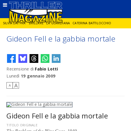
SILVIA DAI PRA'
BRILLARE
LA GUARDIANA
CATERINA BATTILOCCHIO
Gideon Fell e la gabbia mortale
JORGE DIAZ
LA SPIA
DELITTO IN CORNICE
GIANCARLO DE CATALDO
DIEGO ZANDEL
GLI ANNI DI PIETRA
Recensione di
Fabio Lotti
Lunedì
19 gennaio 2009
A
A
Gideon Fell e la gabbia mortale
TITOLO ORIGINALE
The Problem of the Wire Cage
, 1949