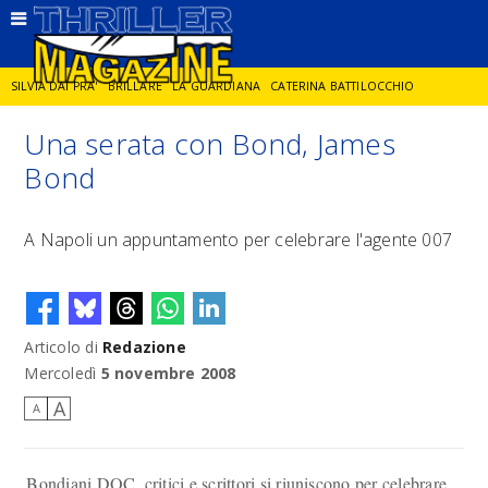
SILVIA DAI PRA'
BRILLARE
LA GUARDIANA
CATERINA BATTILOCCHIO
Una serata con Bond, James
JORGE DIAZ
LA SPIA
DELITTO IN CORNICE
GIANCARLO DE CATALDO
Bond
DIEGO ZANDEL
GLI ANNI DI PIETRA
A Napoli un appuntamento per celebrare l'agente 007
Articolo di
Redazione
Mercoledì
5 novembre 2008
A
A
Bondiani DOC, critici e scrittori si riuniscono per celebrare