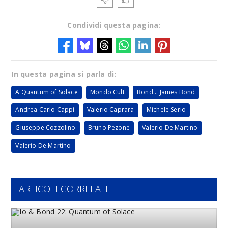
Condividi questa pagina:
In questa pagina si parla di:
A Quantum of Solace
Mondo Cult
Bond... James Bond
Andrea Carlo Cappi
Valerio Caprara
Michele Serio
Giuseppe Cozzolino
Bruno Pezone
Valerio De Martino
Valerio De Martino
ARTICOLI CORRELATI