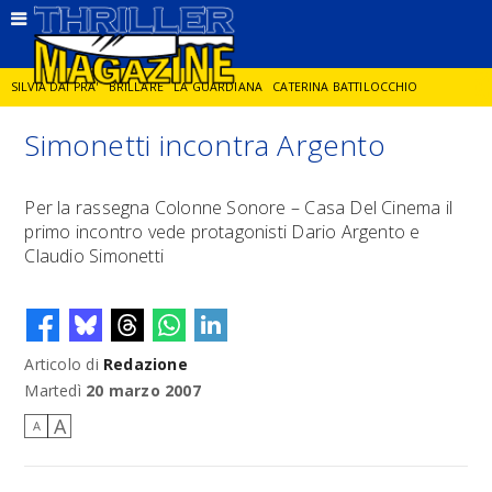
SILVIA DAI PRA'
BRILLARE
LA GUARDIANA
CATERINA BATTILOCCHIO
Simonetti incontra Argento
JORGE DIAZ
LA SPIA
DELITTO IN CORNICE
GIANCARLO DE CATALDO
Per la rassegna Colonne Sonore – Casa Del Cinema il
primo incontro vede protagonisti Dario Argento e
DIEGO ZANDEL
GLI ANNI DI PIETRA
Claudio Simonetti
Articolo di
Redazione
Martedì
20 marzo 2007
A
A