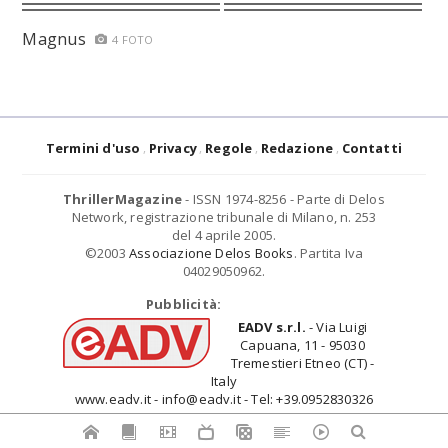
Magnus
4 FOTO
Termini d'uso
Privacy
Regole
Redazione
Contatti
ThrillerMagazine
- ISSN 1974-8256 - Parte di Delos
Network, registrazione tribunale di Milano, n. 253
del 4 aprile 2005.
©2003
Associazione Delos Books
. Partita Iva
04029050962.
Pubblicità:
EADV s.r.l.
- Via Luigi
Capuana, 11 - 95030
Tremestieri Etneo (CT) -
Italy
www.eadv.it - info@eadv.it - Tel: +39.0952830326