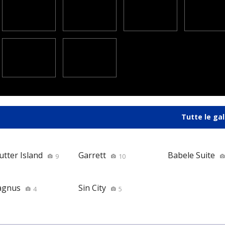
Tutte le gal
utter Island
Garrett
Babele Suite
9
10
gnus
Sin City
4
5