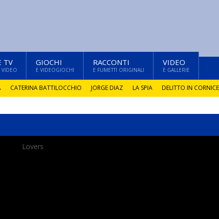
E TV
GIOCHI
RACCONTI
VIDEO
 VIDEO
E VIDEOGIOCHI
E FUMETTI ORIGINALI
E GALLERIE
A
CATERINA BATTILOCCHIO
JORGE DIAZ
LA SPIA
DELITTO IN CORNICE