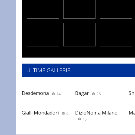
ULTIME GALLERIE
Desdemona
Bagar
Sh
14
26
Gialli Mondadori
DizioNoir a Milano
Ma
6
15