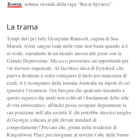
Bowen
: settima vicenda della saga "Royal Spyness".
La trama
Tempi duri per lady Georgiana Rannoch, cugina di Sua
Maestà. Avere sangue reale nelle vene non basta quando si è
al verde, soprattutto in un mondo ancora alle prese con la
Grande Depressione. Ma ecco presentarsi un’opportunità per
vie davvero impensate. Al facoltoso duca di Eynsford, che
pareva destinato a veder estinguere il titolo per mancanza di
eredi, si è ricongiunto dalla lontana Australia un nipote di cui
ignorava l’esistenza. Ora bisogna che qualcuno trasmetta a
questo ragazzo dai modi non coltivati i fondamenti dello stile
di vita aristocratico, affinché possa occupare degnamente la
sua posizione nell’alta società. E chi potrebbe riuscirci meglio
di Georgie, educata ai più elevati standard di
comportamento? Peccato che, giunta nella residenza di
Kingsdowne Place per insegnare al novizio l’abc delle buone