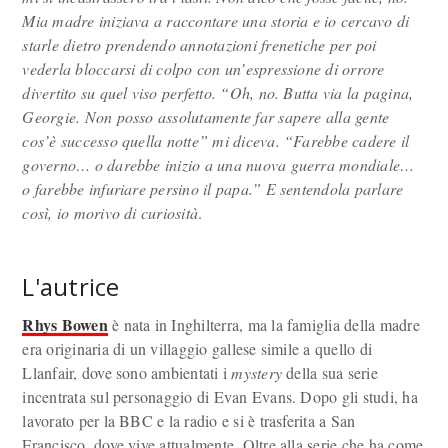
Mia madre iniziava a raccontare una storia e io cercavo di
starle dietro prendendo annotazioni frenetiche per poi
vederla bloccarsi di colpo con un’espressione di orrore
divertito su quel viso perfetto. “Oh, no. Butta via la pagina,
Georgie. Non posso assolutamente far sapere alla gente
cos’è successo quella notte” mi diceva. “Farebbe cadere il
governo… o darebbe inizio a una nuova guerra mondiale…
o farebbe infuriare persino il papa.” E sentendola parlare
così, io morivo di curiosità
.
L'autrice
Rhys Bowen
è nata in Inghilterra, ma la famiglia della madre
era originaria di un villaggio gallese simile a quello di
Llanfair, dove sono ambientati i
mystery
della sua serie
incentrata sul personaggio di Evan Evans. Dopo gli studi, ha
lavorato per la BBC e la radio e si è trasferita a San
Francisco, dove vive attualmente. Oltre alla serie che ha come