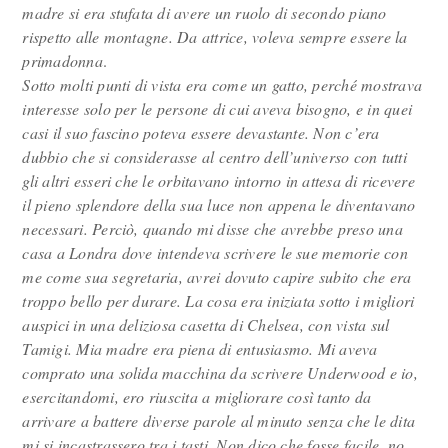
madre si era stufata di avere un ruolo di secondo piano
rispetto alle montagne. Da attrice, voleva sempre essere la
primadonna
.
Sotto molti punti di vista era come un gatto, perché mostrava
interesse solo per le persone di cui aveva bisogno, e in quei
casi il suo fascino poteva essere devastante. Non c’era
dubbio che si considerasse al centro dell’universo con tutti
gli altri esseri che le orbitavano intorno in attesa di ricevere
il pieno splendore della sua luce non appena le diventavano
necessari. Perciò, quando mi disse che avrebbe preso una
casa a Londra dove intendeva scrivere le sue memorie con
me come sua segretaria, avrei dovuto capire subito che era
troppo bello per durare. La cosa era iniziata sotto i migliori
auspici in una deliziosa casetta di Chelsea, con vista sul
Tamigi. Mia madre era piena di entusiasmo. Mi aveva
comprato una solida macchina da scrivere Underwood e io,
esercitandomi, ero riuscita a migliorare così tanto da
arrivare a battere diverse parole al minuto senza che le dita
mi si incastrassero tra i tasti. Non dico che fosse facile, no.