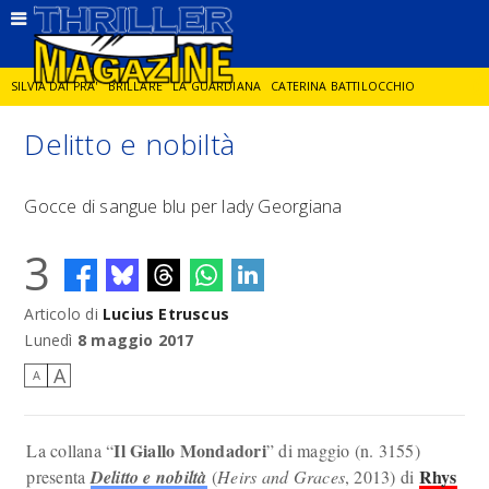
SILVIA DAI PRA'
BRILLARE
LA GUARDIANA
CATERINA BATTILOCCHIO
Delitto e nobiltà
JORGE DIAZ
LA SPIA
DELITTO IN CORNICE
GIANCARLO DE CATALDO
Gocce di sangue blu per lady Georgiana
DIEGO ZANDEL
GLI ANNI DI PIETRA
3
Articolo di
Lucius Etruscus
Lunedì
8 maggio 2017
A
A
Il Giallo Mondadori
La collana “
” di maggio (n. 3155)
Rhys
presenta
Delitto e nobiltà
(
Heirs and Graces
, 2013) di