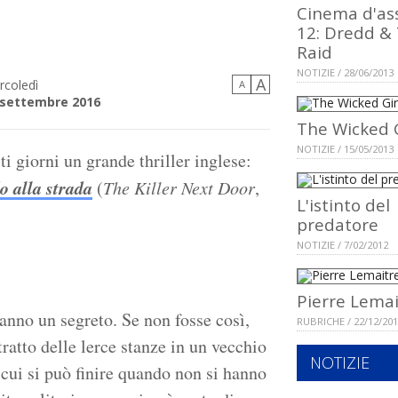
Cinema d'as
12: Dredd &
Raid
NOTIZIE / 28/06/2013
A
rcoledì
A
 settembre 2016
The Wicked G
NOTIZIE / 15/05/2013
ti giorni un grande thriller inglese:
do alla strada
(
The Killer Next Door
,
L'istinto del
predatore
NOTIZIE / 7/02/2012
Pierre Lemai
anno un segreto. Se non fosse così,
RUBRICHE / 22/12/20
tratto delle lerce stanze in un vecchio
NOTIZIE
 cui si può finire quando non si hanno