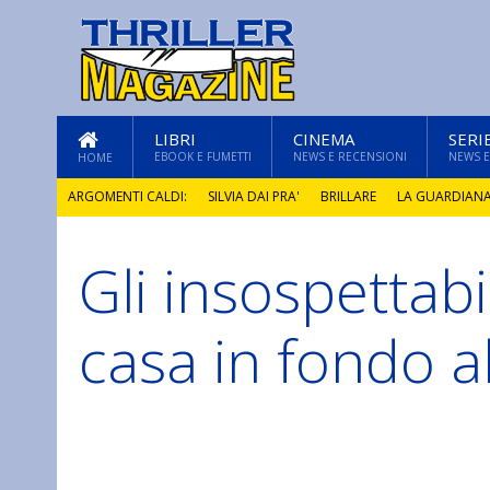
LIBRI
CINEMA
SERI
EBOOK E FUMETTI
NEWS E RECENSIONI
NEWS E
HOME
ARGOMENTI CALDI:
SILVIA DAI PRA'
BRILLARE
LA GUARDIAN
Gli insospettabil
GLI ANNI DI PIETRA
casa in fondo a