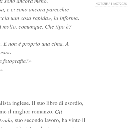
.
nti sono ancora meno
NOTIZIE / 11/07/2026
sa, e ci sono ancora parecchie
.
accia uan cosa rapida», la informa
à molto, comunque. Che tipo è?
a. E non è proprio una cima. A
.
cosa»
 fotografia?»
.
»
sta inglese. Il suo libro di esordio,
ome il miglior romanzo.
Gli
, suo secondo lavoro, ha vinto il
strada