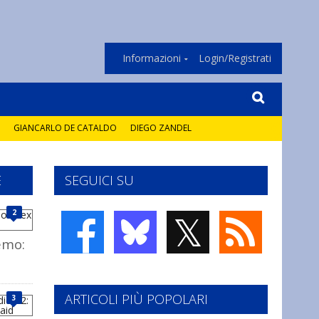
Informazioni
Login/Registrati
GIANCARLO DE CATALDO
DIEGO ZANDEL
E
SEGUICI SU
𝕏
2
emo:
ARTICOLI PIÙ POPOLARI
3