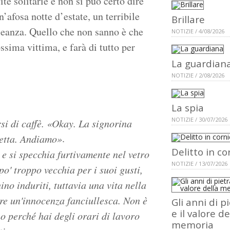
vite solitarie e non si può certo dire
’afosa notte d’estate, un terribile
Brillare
lleanza. Quello che non sanno è che
NOTIZIE / 4/08/2026
ssima vittima, e farà di tutto per
La guardian
NOTIZIE / 2/08/2026
La spia
NOTIZIE / 30/07/2026
rsi di caffè. «Okay. La signorina
.
retta. Andiamo»
Delitto in co
 e si specchia furtivamente nel vetro
NOTIZIE / 13/07/2026
po' troppo vecchia per i suoi gusti,
no induriti, tuttavia una vita nella
are un'innocenza fanciullesca. Non è
Gli anni di p
e il valore de
 perché hai degli orari di lavoro
memoria