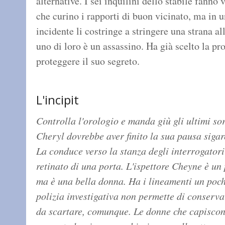
alternative. I sei inquilini dello stabile fanno 
che curino i rapporti di buon vicinato, ma in un
incidente li costringe a stringere una strana a
uno di loro è un assassino. Ha già scelto la pro
proteggere il suo segreto.
L'incipit
Controlla l'orologio e manda giù gli ultimi so
Cheryl dovrebbe aver finito la sua pausa siga
La conduce verso la stanza degli interrogatori
retinato di una porta. L'ispettore Cheyne è un 
ma è una bella donna. Ha i lineamenti un pochi
polizia investigativa non permette di conserv
da scartare, comunque. Le donne che capiscono