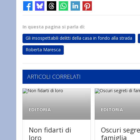
In questa pagina si parla di:
Gli insospettabili delitti della casa in fondo alla strada
Roberta Maresca
ARTICOLI CORRELATI
EDITORIA
EDITORIA
Non fidarti di
Oscuri segre
loro
famiglia