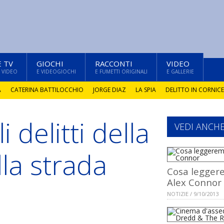
E TV
GIOCHI
RACCONTI
VIDEO
 VIDEO
E VIDEOGIOCHI
E FUMETTI ORIGINALI
E GALLERIE
A
CATERINA BATTILOCCHIO
JORGE DIAZ
LA SPIA
DELITTO IN CORNICE
i delitti della
VEDI ANCH
lla strada
Cosa legger
Alex Connor
NOTIZIE / 9/10/2013