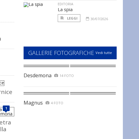
EDITORIA
La spia
LEGGI
30/07/2026
a
GALLERIE FOTOGRAFICHE
Vedi tutte
Desdemona
14 FOTO
rnice
Magnus
4 FOTO
1
ietra
lla