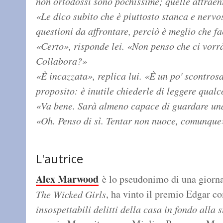
non ortodossi sono pochissime; quelle attrae
«Le dico subito che è piuttosto stanca e nervo
questioni da affrontare, perciò è meglio che f
«Certo», risponde lei. «Non penso che ci vorr
Collabora?»
«È incazzata», replica lui. «È un po' scontros
proposito: è inutile chiederle di leggere qual
«Va bene. Sarà almeno capace di guardare una
«Oh. Penso di sì. Tentar non nuoce, comunque
L'autrice
Alex Marwood
è lo pseudonimo di una giornali
, ha vinto il premio Edgar c
The Wicked Girls
insospettabili delitti della casa in fondo alla 