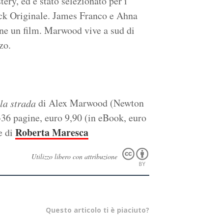
y, ed è stato selezionato per i
ck Originale. James Franco e Ahna
arne un film. Marwood vive a sud di
zo.
di Alex Marwood (Newton
lla strada
6 pagine, euro 9,90 (in eBook, euro
Roberta Maresca
e di
Utilizzo libero con attribuzione
Questo articolo ti è piaciuto?