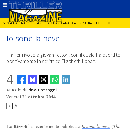
SILVIA DAI PRA'
BRILLARE
LA GUARDIANA
CATERINA BATTILOCCHIO
Io sono la neve
JORGE DIAZ
LA SPIA
DELITTO IN CORNICE
GIANCARLO DE CATALDO
Thriller rivolto a giovani lettori, con il quale ha esordito
positivamente la scrittrice Elizabeth Laban.
DIEGO ZANDEL
GLI ANNI DI PIETRA
4
Articolo di
Pino Cottogni
Venerdì
31 ottobre 2014
A
A
Rizzoli
La
ha recentemente pubblicato
Io sono la neve
(
The