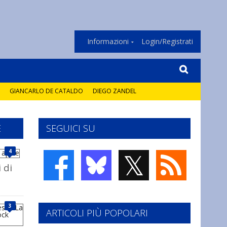
Informazioni
Login/Registrati
GIANCARLO DE CATALDO
DIEGO ZANDEL
E
SEGUICI SU
𝕏
4
 di
3
ARTICOLI PIÙ POPOLARI