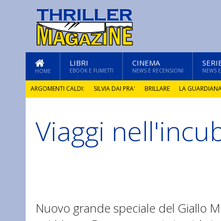
LIBRI
CINEMA
SERI
EBOOK E FUMETTI
NEWS E RECENSIONI
NEWS E
HOME
ARGOMENTI CALDI:
SILVIA DAI PRA'
BRILLARE
LA GUARDIAN
Viaggi nell'incu
GLI ANNI DI PIETRA
Nuovo grande speciale del Giallo M