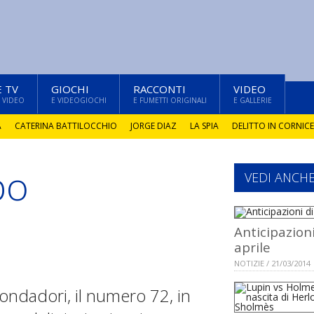
E TV
GIOCHI
RACCONTI
VIDEO
 VIDEO
E VIDEOGIOCHI
E FUMETTI ORIGINALI
E GALLERIE
A
CATERINA BATTILOCCHIO
JORGE DIAZ
LA SPIA
DELITTO IN CORNICE
bo
VEDI ANCH
Anticipazioni
aprile
NOTIZIE / 21/03/2014
ondadori, il numero 72, in