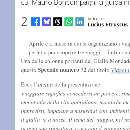
cui Mauro Boncompagni ci guida in tre
2
Articolo di
Lucius Etruscus
Aprile è il mese in cui si organizzano i via
perfetta per scoprire tre viaggi... finiti con 
Una delle colonne portanti del Giallo Mondad
Speciale numero 72
questo
dal titolo
Viaggi 
Ecco l’
della presentazione:
incipit
Viaggiare significa concedersi un piacere, smu
monotonia della vita quotidiana, ma anche mett
imprevisti, imparare a misurarsi con ambienti t
il giallo va a nozze. Il tema del viaggio, nel m
in ogni sua sfumatura, e persino il viaggio più