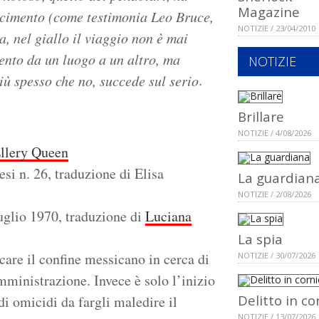
Magazine
scimento (come testimonia Leo Bruce,
NOTIZIE / 23/04/2010
, nel giallo il viaggio non è mai
ento da un luogo a un altro, ma
NOTIZIE
.
iù spesso che no, succede sul serio
Brillare
NOTIZIE / 4/08/2026
llery Queen
esi n. 26, traduzione di Elisa
La guardian
NOTIZIE / 2/08/2026
uglio 1970, traduzione di
Luciana
La spia
care il confine messicano in cerca di
NOTIZIE / 30/07/2026
ministrazione. Invece è solo l’inizio
Delitto in co
di omicidi da fargli maledire il
NOTIZIE / 13/07/2026