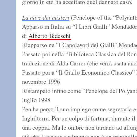
giorno in cui ha accettato quel dannato caso.
La nave dei misteri
(Penelope of the “Polyant
Apparso in Italia su “I Libri Gialli” Mondado
di
Alberto Tedeschi
Riapparso ne “I Capolavori dei Gialli” Monda
Passato poi nella “Biblioteca Classica del Ro
traduzione di Alda Carrer (che verrà usata an
Passato poi a “Il Giallo Economico Classico
novembre 1996
Ristampato infine come “Penelope del Polyant
luglio 1998
Pen ha perso il suo impiego come segretaria e
Inghilterra. Per un colpo di fortuna, durante il
una coppia. Ma le ombre non tardano ad allung
ciò che l’aspetta realmente non è un tranquillo