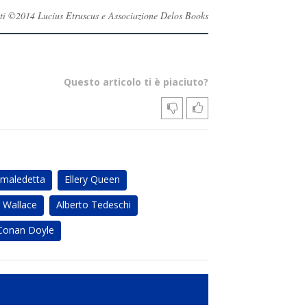
ervati ©2014 Lucius Etruscus e Associazione Delos Books
Questo articolo ti è piaciuto?
 maledetta
Ellery Queen
 Wallace
Alberto Tedeschi
 Conan Doyle