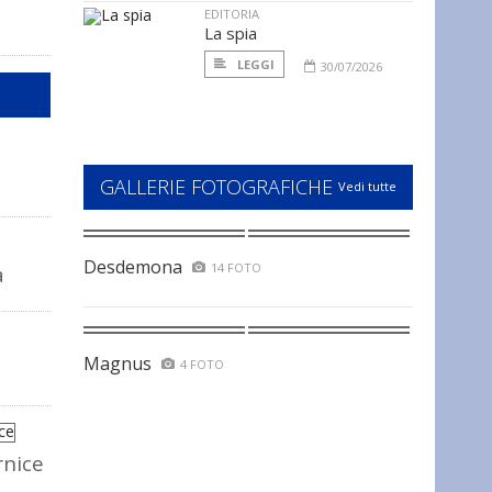
EDITORIA
La spia
LEGGI
30/07/2026
GALLERIE FOTOGRAFICHE
Vedi tutte
Desdemona
14 FOTO
a
Magnus
4 FOTO
rnice