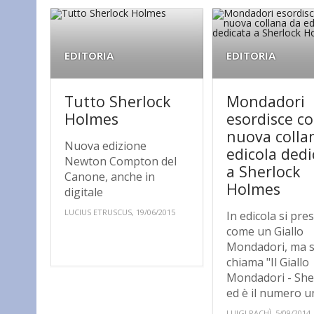
EDITORIA
EDITORIA
Tutto Sherlock
Mondadori
Holmes
esordisce co
nuova colla
Nuova edizione
edicola dedi
Newton Compton del
a Sherlock
Canone, anche in
Holmes
digitale
LUCIUS ETRUSCUS, 19/06/2015
In edicola si pre
come un Giallo
Mondadori, ma s
chiama "Il Giallo
Mondadori - She
ed è il numero un
LUIGI PACHÌ, 5/09/2014