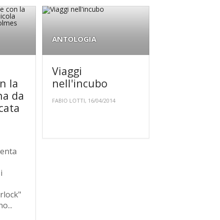
ANTOLOGIA
Viaggi
n la
nell'incubo
na da
FABIO LOTTI, 16/04/2014
cata
senta
i
rlock"
o...