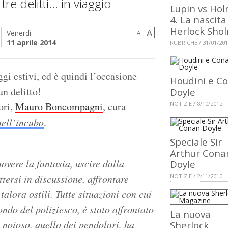
 delitti... in viaggio
Lupin vs Ho
4. La nascita
Herlock Sho
A
Venerdì
A
11 aprile 2014
RUBRICHE / 31/01/20
ggi estivi, ed è quindi l’occasione
Houdini e C
un delitto!
Doyle
ori,
Mauro Boncompagni
, cura
NOTIZIE / 8/10/2012
nell’incubo
.
Speciale Sir
Arthur Cona
overe la fantasia, uscire dalla
Doyle
ersi in discussione, affrontare
NOTIZIE / 2/11/2010
alora ostili. Tutte situazioni con cui
ondo del poliziesco, è stato affrontato
La nuova
 noioso, quello dei pendolari, ha
Sherlock