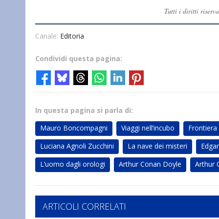
Tutti i diritti ris
Canale:
Editoria
Condividi questa pagina:
In questa pagina si parla di:
Mauro Boncompagni
Viaggi nell’incubo
Frontiera
Luciana Agnoli Zucchini
La nave dei misteri
Edgar
L’uomo dagli orologi
Arthur Conan Doyle
Arthur
ARTICOLI CORRELATI