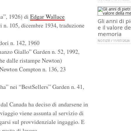
ha”, 1926) di
Edgar Wallace
Gli anni di p
ri n. 105, dicembre 1934, traduzione
e il valore de
memoria
NOTIZIE / 11/07/2026
dori n. 142, 1960
manzo Giallo” Garden n. 52, 1992,
che dalle ristampe Newton)
” Newton Compton n. 136, 23
ha” nei “BestSellers” Garden n. 41,
 dal Canada ha deciso di andarsene in
 viaggio viene assunta al servizio di
arsi sul provvidenziale ingaggio. E
 posto di lavoro...