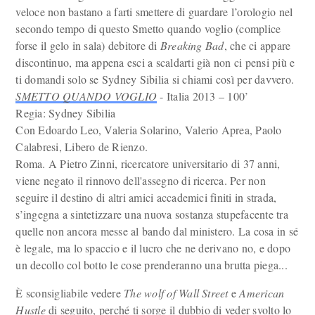
veloce non bastano a farti smettere di guardare l’orologio nel
secondo tempo di questo Smetto quando voglio (complice
forse il gelo in sala) debitore di
Breaking Bad
, che ci appare
discontinuo, ma appena esci a scaldarti già non ci pensi più e
ti domandi solo se Sydney Sibilia si chiami così per davvero.
SMETTO QUANDO VOGLIO
- Italia 2013 – 100’
Regia: Sydney Sibilia
Con Edoardo Leo, Valeria Solarino, Valerio Aprea, Paolo
Calabresi, Libero de Rienzo.
Roma. A Pietro Zinni, ricercatore universitario di 37 anni,
viene negato il rinnovo dell'assegno di ricerca. Per non
seguire il destino di altri amici accademici finiti in strada,
s’ingegna a sintetizzare una nuova sostanza stupefacente tra
quelle non ancora messe al bando dal ministero. La cosa in sé
è legale, ma lo spaccio e il lucro che ne derivano no, e dopo
un decollo col botto le cose prenderanno una brutta piega...
È sconsigliabile vedere
The wolf of Wall Street
e
American
Hustle
di seguito, perché ti sorge il dubbio di veder svolto lo