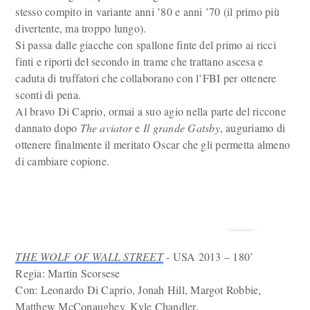
stesso compito in variante anni ’80 e anni ’70 (il primo più
divertente, ma troppo lungo).
Si passa dalle giacche con spallone finte del primo ai ricci
finti e riporti del secondo in trame che trattano ascesa e
caduta di truffatori che collaborano con l’FBI per ottenere
sconti di pena.
Al bravo Di Caprio, ormai a suo agio nella parte del riccone
dannato dopo
The aviator
e
Il grande Gatsby
, auguriamo di
ottenere finalmente il meritato Oscar che gli permetta almeno
di cambiare copione.
THE WOLF OF WALL STREET
- USA 2013 – 180’
Regia: Martin Scorsese
Con: Leonardo Di Caprio, Jonah Hill, Margot Robbie,
Matthew McConaughey, Kyle Chandler.