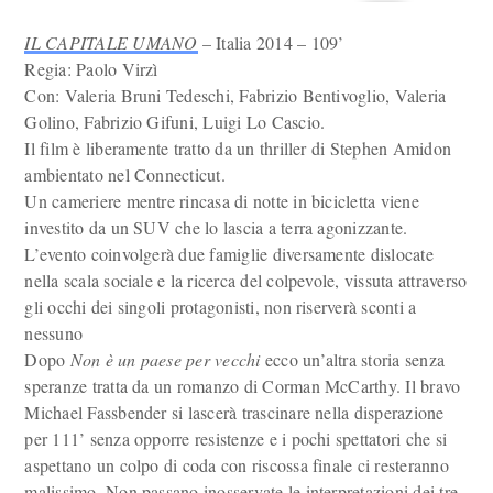
IL CAPITALE UMANO
– Italia 2014 – 109’
Regia: Paolo Virzì
Con: Valeria Bruni Tedeschi, Fabrizio Bentivoglio, Valeria
Golino, Fabrizio Gifuni, Luigi Lo Cascio.
Il film è liberamente tratto da un thriller di Stephen Amidon
ambientato nel Connecticut.
Un cameriere mentre rincasa di notte in bicicletta viene
investito da un SUV che lo lascia a terra agonizzante.
L’evento coinvolgerà due famiglie diversamente dislocate
nella scala sociale e la ricerca del colpevole, vissuta attraverso
gli occhi dei singoli protagonisti, non riserverà sconti a
nessuno
Dopo
Non è un paese per vecchi
ecco un’altra storia senza
speranze tratta da un romanzo di Corman McCarthy. Il bravo
Michael Fassbender si lascerà trascinare nella disperazione
per 111’ senza opporre resistenze e i pochi spettatori che si
aspettano un colpo di coda con riscossa finale ci resteranno
malissimo. Non passano inosservate le interpretazioni dei tre