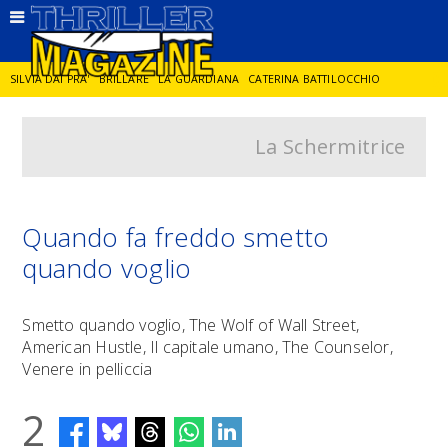
SILVIA DAI PRA'
BRILLARE
LA GUARDIANA
CATERINA BATTILOCCHIO
La Schermitrice
JORGE DIAZ
LA SPIA
DELITTO IN CORNICE
GIANCARLO DE CATALDO
DIEGO ZANDEL
GLI ANNI DI PIETRA
Quando fa freddo smetto
quando voglio
Smetto quando voglio, The Wolf of Wall Street,
American Hustle, Il capitale umano, The Counselor,
Venere in pelliccia
2