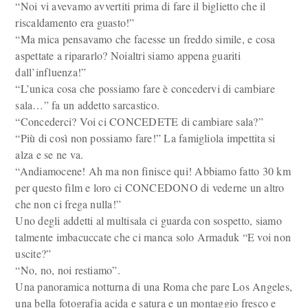
“Noi vi avevamo avvertiti prima di fare il biglietto che il
riscaldamento era guasto!”
“Ma mica pensavamo che facesse un freddo simile, e cosa
aspettate a ripararlo? Noialtri siamo appena guariti
dall’influenza!”
“L’unica cosa che possiamo fare è concedervi di cambiare
sala…” fa un addetto sarcastico.
“Concederci? Voi ci CONCEDETE di cambiare sala?”
“Più di così non possiamo fare!” La famigliola impettita si
alza e se ne va.
“Andiamocene! Ah ma non finisce qui! Abbiamo fatto 30 km
per questo film e loro ci CONCEDONO di vederne un altro
che non ci frega nulla!”
Uno degli addetti al multisala ci guarda con sospetto, siamo
talmente imbacuccate che ci manca solo Armaduk “E voi non
uscite?”
“No, no, noi restiamo”.
Una panoramica notturna di una Roma che pare Los Angeles,
una bella fotografia acida e satura e un montaggio fresco e