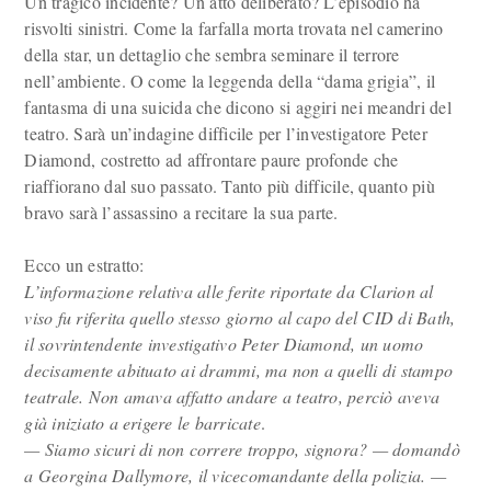
Un tragico incidente? Un atto deliberato? L’episodio ha
risvolti sinistri. Come la farfalla morta trovata nel camerino
della star, un dettaglio che sembra seminare il terrore
nell’ambiente. O come la leggenda della “dama grigia”, il
fantasma di una suicida che dicono si aggiri nei meandri del
teatro. Sarà un’indagine difficile per l’investigatore Peter
Diamond, costretto ad affrontare paure profonde che
riaffiorano dal suo passato. Tanto più difficile, quanto più
bravo sarà l’assassino a recitare la sua parte.
Ecco un estratto:
L’informazione relativa alle ferite riportate da Clarion al
viso fu riferita quello stesso giorno al capo del CID di Bath,
il sovrintendente investigativo Peter Diamond, un uomo
decisamente abituato ai drammi, ma non a quelli di stampo
teatrale. Non amava affatto andare a teatro, perciò aveva
già iniziato a erigere le barricate
.
— Siamo sicuri di non correre troppo, signora? — domandò
a Georgina Dallymore, il vicecomandante della polizia. —