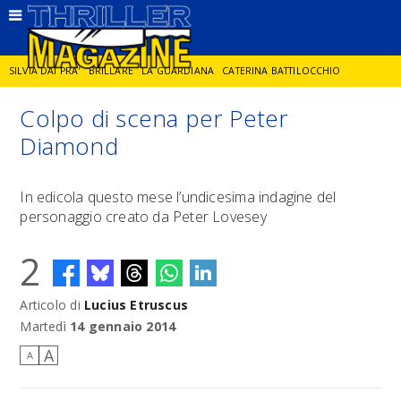
SILVIA DAI PRA'
BRILLARE
LA GUARDIANA
CATERINA BATTILOCCHIO
Colpo di scena per Peter
JORGE DIAZ
LA SPIA
DELITTO IN CORNICE
GIANCARLO DE CATALDO
Diamond
DIEGO ZANDEL
GLI ANNI DI PIETRA
In edicola questo mese l’undicesima indagine del
personaggio creato da Peter Lovesey
2
Articolo di
Lucius Etruscus
Martedì
14 gennaio 2014
A
A