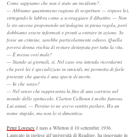
Come sappiamo che non è stato un incidente?
.
— Abbiamo quantomeno ragione di sospettare — rispose lei,
stringendo le labbra come a scoraggiare il dibattito. — Non
le sto ancora proponendo un’indagine in piena regola, però
dobbiamo essere informati e pronti a entrare in azione. Se
fosse un crimine, sarebbe particolarmente odioso. Quella
povera donna rischia di restare deturpata per tutta la vita
.
— È messa così male?
— Stando ai giornali, sì. Nel caso ora intenda ricordarmi
che però lei è specializzato in omicidi, mi permetta di farle
presente che questa è una specie di morte
.
— In che senso?
— Nel senso che rappresenta la fine di una carriera nel
mondo dello spettacolo. Clarion Calhoun è molto famosa
.
Lui annuì. — Persino io ne avevo sentito parlare. Ha un
nome stupido, ma non lo si dimentica
.
Peter Lovesey
è nato a Whitton il 10 settembre 1936.
Laureato in inglese all’università di Reading, ha insegnato in