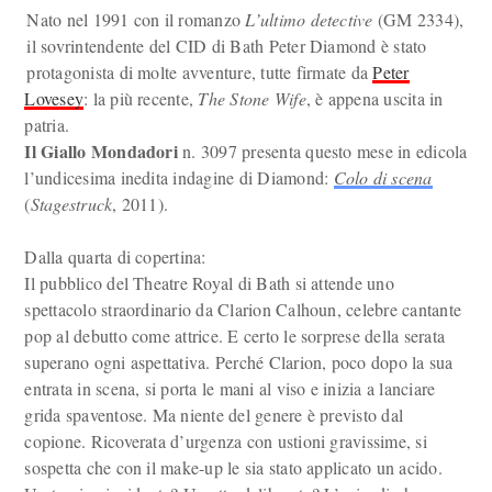
Nato nel 1991 con il romanzo
L’ultimo detective
(GM 2334),
il sovrintendente del CID di Bath Peter Diamond è stato
protagonista di molte avventure, tutte firmate da
Peter
Lovesey
: la più recente,
The Stone Wife
, è appena uscita in
patria.
Il Giallo Mondadori
n. 3097 presenta questo mese in edicola
l’undicesima inedita indagine di Diamond:
Colo di scena
(
Stagestruck
, 2011).
Dalla quarta di copertina:
Il pubblico del Theatre Royal di Bath si attende uno
spettacolo straordinario da Clarion Calhoun, celebre cantante
pop al debutto come attrice. E certo le sorprese della serata
superano ogni aspettativa. Perché Clarion, poco dopo la sua
entrata in scena, si porta le mani al viso e inizia a lanciare
grida spaventose. Ma niente del genere è previsto dal
copione. Ricoverata d’urgenza con ustioni gravissime, si
sospetta che con il make-up le sia stato applicato un acido.