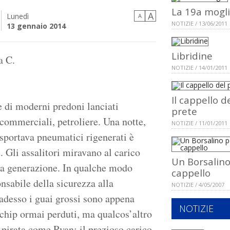
La 19a mogl
A
Lunedì
A
NOTIZIE / 13/06/2011
13 gennaio 2014
Libridine
a C.
NOTIZIE / 14/01/2011
Il cappello d
e di moderni predoni lanciati
prete
commerciali, petroliere. Una notte,
NOTIZIE / 11/01/2011
asportava pneumatici rigenerati è
. Gli assalitori miravano al carico
Un Borsalino
ma generazione. In qualche modo
cappello
nsabile della sicurezza alla
NOTIZIE / 4/05/2007
adesso i guai grossi sono appena
NOTIZIE
 chip ormai perduti, ma qualcos’altro
pirata come Ryan: il prezioso carico