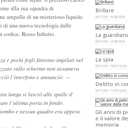
ieme alla sua squadra di
Brillare
cune ampolle di un misterioso liquido
NOTIZIE / 4/08/2026
i di una nuova tecnologia dalle
n codice. Rosso Infinito.
La guardian
NOTIZIE / 2/08/2026
La spia
a e pochi fogli finirono impilati nel
NOTIZIE / 30/07/2026
lizzato sullo schermo non assumeva
acciò l’interfono e annunciò: —
Delitto in co
NOTIZIE / 13/07/2026
ta lunga si lasciò alle spalle il
.
are l’ultima porta in fondo
i piombo e nessun quadro era appeso
Gli anni di p
e il valore de
memoria