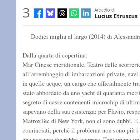
3
Articolo di
Lucius Etruscus
Dodici miglia al largo (2014) di Alessandr
Dalla quarta di copertina:
Mar Cinese meridionale. Teatro delle scorreri
all’arrembaggio di imbarcazioni private, navi 
in quelle acque, un cargo che ufficialmente tr
stato abbordato da uno yacht di quaranta metri
segreto di casse contenenti microchip di ulti
sapevano della sua esistenza: per Flavio, respo
MatroxTec di New York, non ci sono dubbi. E 
cominciati, perché il problema non sono più i
che nessuno dovrebbe scoprire. Tantomeno un 