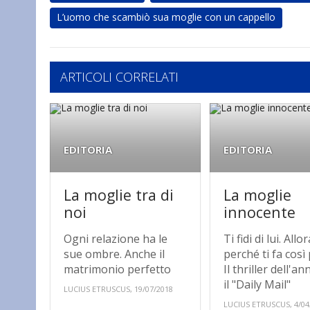
L’uomo che scambiò sua moglie con un cappello
ARTICOLI CORRELATI
EDITORIA
EDITORIA
La moglie tra di
La moglie
noi
innocente
Ogni relazione ha le
Ti fidi di lui. Allo
sue ombre. Anche il
perché ti fa così
matrimonio perfetto
Il thriller dell'a
il "Daily Mail"
LUCIUS ETRUSCUS, 19/07/2018
LUCIUS ETRUSCUS, 4/04