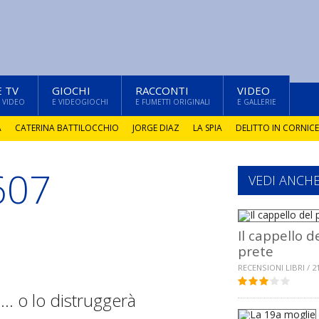
E TV
GIOCHI
RACCONTI
VIDEO
 VIDEO
E VIDEOGIOCHI
E FUMETTI ORIGINALI
E GALLERIE
A
CATERINA BATTILOCCHIO
JORGE DIAZ
LA SPIA
DELITTO IN CORNICE
607
VEDI ANCH
Il cappello d
prete
RECENSIONI LIBRI / 2
. o lo distruggerà