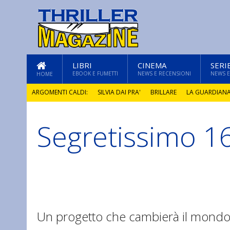
LIBRI
CINEMA
SERI
EBOOK E FUMETTI
NEWS E RECENSIONI
NEWS E
HOME
ARGOMENTI CALDI:
SILVIA DAI PRA'
BRILLARE
LA GUARDIAN
Segretissimo 1
GLI ANNI DI PIETRA
Un progetto che cambierà il mondo..