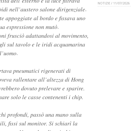
sta dell’esterno e la luce filtrava
NOTIZIE / 11/07/2026
.
di nell’austero salone dirigenziale
te appoggiate al bordo e fissava uno
.
sua espressione non mutò
loni frusciò adattandosi al movimento,
li sul tavolo e le iridi acquamarina
.
ll’uomo
rtava pneumatici rigenerati di
oveva rallentare all’altezza di Hong
avrebbero dovuto prelevare e sparire.
are solo le casse contenenti i chip.
chi profondi, passò una mano sulla
, fissi sul monitor. Si schiarì la