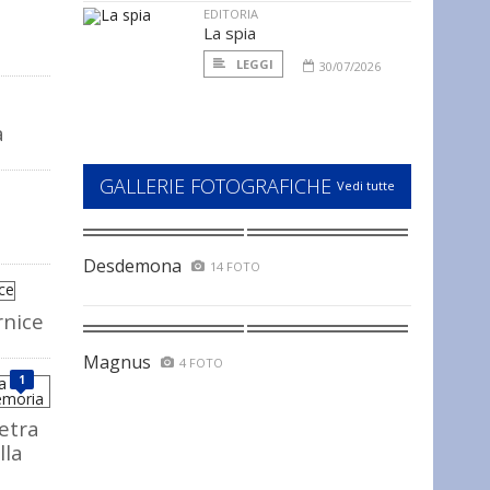
EDITORIA
La spia
LEGGI
30/07/2026
a
GALLERIE FOTOGRAFICHE
Vedi tutte
Desdemona
14 FOTO
rnice
Magnus
4 FOTO
1
ietra
lla