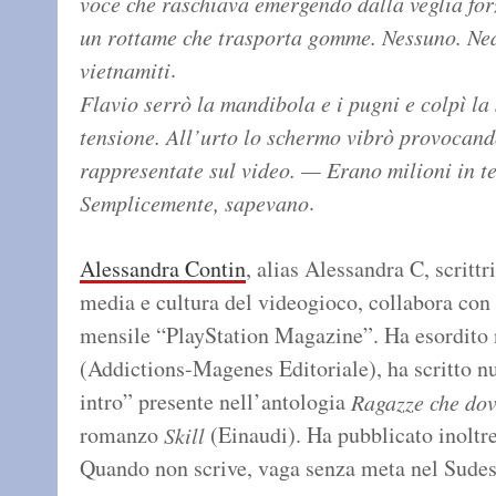
voce che raschiava emergendo dalla veglia for
un rottame che trasporta gomme. Nessuno. Nea
.
vietnamiti
Flavio serrò la mandibola e i pugni e colpì la 
tensione. All’urto lo schermo vibrò provocand
rappresentate sul video. — Erano milioni in t
.
Semplicemente, sapevano
Alessandra Contin
, alias Alessandra C, scrittr
media e cultura del videogioco, collabora con 
mensile “PlayStation Magazine”. Ha esordito
(Addictions-Magenes Editoriale), ha scritto nu
intro” presente nell’antologia
Ragazze che dov
romanzo
(Einaudi). Ha pubblicato inoltre
Skill
Quando non scrive, vaga senza meta nel Sudest