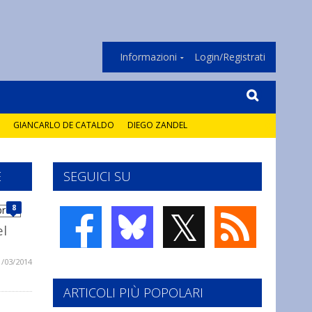
Informazioni
Login/Registrati
GIANCARLO DE CATALDO
DIEGO ZANDEL
E
SEGUICI SU
𝕏
8
el
1/03/2014
ARTICOLI PIÙ POPOLARI