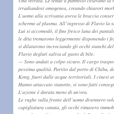
Una vetrata. Le tende a pannello celavano la vi
irradiandosi omogenea, creando chiarori morbi
L’uomo alla scrivania aveva le braccia conser
schermo al plasma. All’ingresso di Flavio la 
Lui si accomodò, il fine fresco lana dei panta
le dita tremarono leggermente disponendo i fog
si dilatarono incrociando gli occhi stanchi de
.
Flavio deglutì saliva al gusto di bile
— Sono andati a colpo sicuro. Il cargo traspo
pessima qualità. Partito dal porto di Chiba, d
Kong, fuori dalle acque territoriali. I cinesi 
Hanno attaccato stanotte, si sono fatti consegn
.
L’azione è durata meno di un’ora
Le rughe sulla fronte dell’uomo divennero sol
capigliatura canuta, gli occhi rimasero immobili