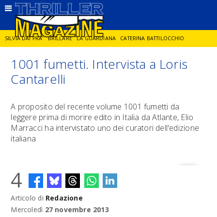
SILVIA DAI PRA'
BRILLARE
LA GUARDIANA
CATERINA BATTILOCCHIO
1001 fumetti. Intervista a Loris
JORGE DIAZ
LA SPIA
DELITTO IN CORNICE
GIANCARLO DE CATALDO
Cantarelli
DIEGO ZANDEL
GLI ANNI DI PIETRA
A proposito del recente volume 1001 fumetti da
leggere prima di morire edito in Italia da Atlante, Elio
Marracci ha intervistato uno dei curatori dell'edizione
italiana
4
Articolo di
Redazione
Mercoledì
27 novembre 2013