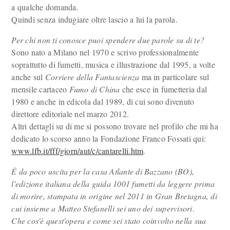
a qualche domanda.
Quindi senza indugiare oltre lascio a lui la parola.
Per chi non ti conosce puoi spendere due parole su di te?
Sono nato a Milano nel 1970 e scrivo professionalmente
soprattutto di fumetti, musica e illustrazione dal 1995, a volte
anche sul
Corriere della Fantascienza
ma in particolare sul
mensile cartaceo
Fumo di China
che esce in fumetteria dal
1980 e anche in edicola dal 1989, di cui sono divenuto
direttore editoriale nel marzo 2012.
Altri dettagli su di me si possono trovare nel profilo che mi ha
dedicato lo scorso anno la Fondazione Franco Fossati qui:
www.lfb.it/fff/giorn/aut/c/cantarelli.htm
.
È da poco uscita per la casa Atlante di Bazzano (BO),
l'edizione italiana della guida 1001 fumetti da leggere prima
di morire, stampata in origine nel 2011 in Gran Bretagna, di
cui insieme a Matteo Stefanelli sei uno dei supervisori
.
Che cos'è quest'opera e come sei stato coinvolto nella sua