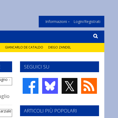
Informazioni
Login/Registrati
GIANCARLO DE CATALDO
DIEGO ZANDEL
E
SEGUICI SU
𝕏
uglio
ARTICOLI PIÙ POPOLARI