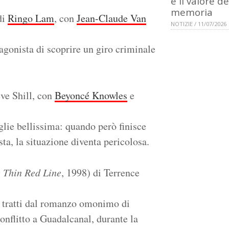
e il valore de
memoria
di
Ringo Lam
, con
Jean-Claude Van
NOTIZIE / 11/07/2026
agonista di scoprire un giro criminale
eve Shill, con
Beyoncé Knowles
e
lie bellissima: quando però finisce
sta, la situazione diventa pericolosa.
 Thin Red Line
, 1998) di Terrence
 tratti dal romanzo omonimo di
 conflitto a Guadalcanal, durante la