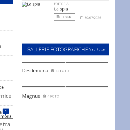
EDITORIA
La spia
LEGGI
30/07/2026
a
GALLERIE FOTOGRAFICHE
Vedi tutte
Desdemona
14 FOTO
rnice
Magnus
4 FOTO
1
ietra