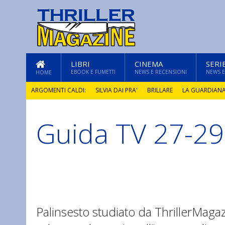
LIBRI
CINEMA
SERI
EBOOK E FUMETTI
NEWS E RECENSIONI
NEWS E
HOME
ARGOMENTI CALDI:
SILVIA DAI PRA'
BRILLARE
LA GUARDIAN
Guida TV 27-29 
GLI ANNI DI PIETRA
Palinsesto studiato da ThrillerMaga