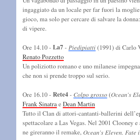
Un vagabondo di passaggio in un paesino vien
ingaggiato da un locale per far fuori la moglie
gioco, ma solo per cercare di salvare la donna:
di vipere.
La7
Ore 14.10 -
-
Piedipiatti
(1991) di Carlo 
Renato Pozzetto
Un poliziotto romano e uno milanese impegnati
che non si prende troppo sul serio.
Rete4
Ore 16.10 -
-
Colpo grosso
(
Ocean’s El
Frank Sinatra
e
Dean Martin
Tutto il Clan di attori-cantanti-ballerini dell’
spettacolare a Las Vegas. Nel 2001 Clooney e a
ne gireranno il remake,
Ocean’s Eleven. Fate i