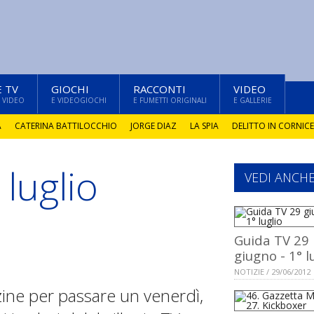
E TV
GIOCHI
RACCONTI
VIDEO
 VIDEO
E VIDEOGIOCHI
E FUMETTI ORIGINALI
E GALLERIE
A
CATERINA BATTILOCCHIO
JORGE DIAZ
LA SPIA
DELITTO IN CORNICE
luglio
VEDI ANCH
Guida TV 29
giugno - 1° l
NOTIZIE / 29/06/2012
zine per passare un venerdì,