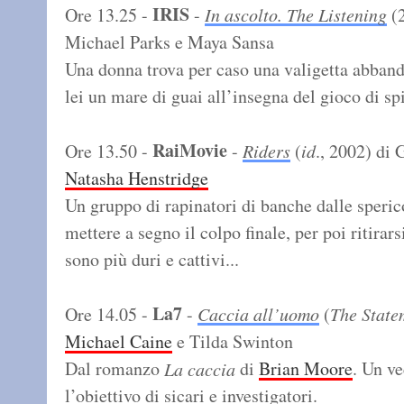
IRIS
Ore 13.25 -
-
In ascolto. The Listening
(2
Michael Parks e Maya Sansa
Una donna trova per caso una valigetta abband
lei un mare di guai all’insegna del gioco di sp
RaiMovie
Ore 13.50 -
-
Riders
(
id
., 2002) di 
Natasha Henstridge
Un gruppo di rapinatori di banche dalle speri
mettere a segno il colpo finale, per poi ritirars
sono più duri e cattivi...
La7
Ore 14.05 -
-
Caccia all’uomo
(
The State
Michael Caine
e Tilda Swinton
Dal romanzo
di
Brian Moore
. Un ve
La caccia
l’obiettivo di sicari e investigatori.