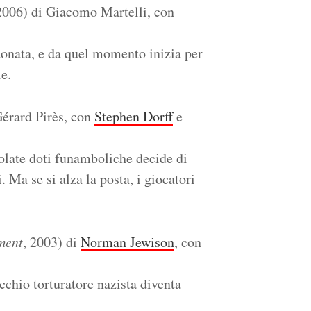
006) di Giacomo Martelli, con
onata, e da quel momento inizia per
ie.
Gérard Pirès, con
Stephen Dorff
e
colate doti funamboliche decide di
i. Ma se si alza la posta, i giocatori
ment
, 2003) di
Norman Jewison
, con
cchio torturatore nazista diventa