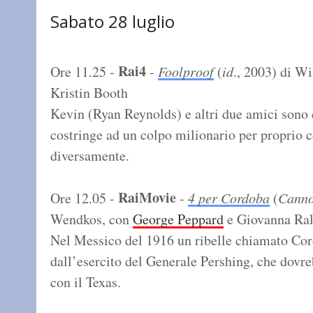
Sabato 28 luglio
Rai4
Ore 11.25 -
-
Foolproof
(
id
., 2003) di Wi
Kristin Booth
Kevin (Ryan Reynolds) e altri due amici sono 
costringe ad un colpo milionario per proprio 
diversamente.
RaiMovie
Ore 12.05 -
-
4 per Cordoba
(
Canno
Wendkos, con
George Peppard
e Giovanna Ral
Nel Messico del 1916 un ribelle chiamato Cor
dall’esercito del Generale Pershing, che dovreb
con il Texas.