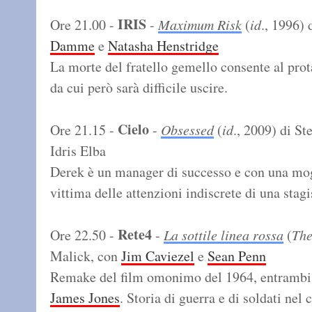
IRIS
Ore 21.00 -
-
Maximum Risk
(
id
., 1996) 
Damme
e
Natasha Henstridge
La morte del fratello gemello consente al prot
da cui però sarà difficile uscire.
Cielo
Ore 21.15 -
-
Obsessed
(
id
., 2009) di St
Idris Elba
Derek è un manager di successo e con una mog
vittima delle attenzioni indiscrete di una stagi
Rete4
Ore 22.50 -
-
La sottile linea rossa
(
The
Malick, con
Jim Caviezel
e
Sean Penn
Remake del film omonimo del 1964, entrambi
James Jones
. Storia di guerra e di soldati nel