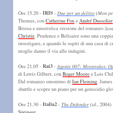
IRIS
Ore 15.20 -
-
Due per un delitto
(
Mon pet
Thomas, con
Catherine Fox
e
André Dussolier
Briosa e umoristica versione del romanzo
Sent
Christie
. Prudence e Belisaire sono una coppi
investigare, e quando le ospiti di una casa di
moglie danno il via alle indagini.
Rai3
Ore 21.05 -
-
Agente 007: Moonraker. Op
di Lewis Gilbert, con
Roger Moore
e Lois Chi
Dal romanzo omonimo di
Ian Fleming
. James
shuttle e scopre un piano per un genocidio glo
Italia2
Ore 21.30 -
-
The Defender
(
id
., 2004)
Springer