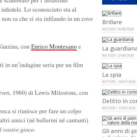
e scambiato per l’assassino
 infedele. Lo sconosciuto sta al
 non sa che si sta infilando in un covo
Brillare
NOTIZIE / 4/08/2026
Vanzina, con
Enrico Montesano
e
La guardian
NOTIZIE / 2/08/2026
 in un’indagine seria per un film
La spia
NOTIZIE / 30/07/2026
even
, 1960) di Lewis Milestone, con
Delitto in co
NOTIZIE / 13/07/2026
epoca si riunisce per fare un colpo
ltri amici (né ballerini né cantanti)
.
l vostro gioco
Gli anni di p