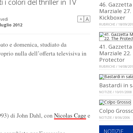
i colori del thriller in TV
46. Gazzetta
Marziale 27.
Kickboxer
A
vedì
A
luglio 2012
RUBRICHE / 18/09/20
abato e domenica, studiato da
41. Gazzetta
prio nulla dell’offerta televisiva in
Marziale 22.
Protector
RUBRICHE / 14/08/20
Bastardi in s
NOTIZIE / 10/01/2008
Colpo Gross
1993) di John Dahl, con
Nicolas Cage
e
NOTIZIE / 8/06/2006
NOTIZIE