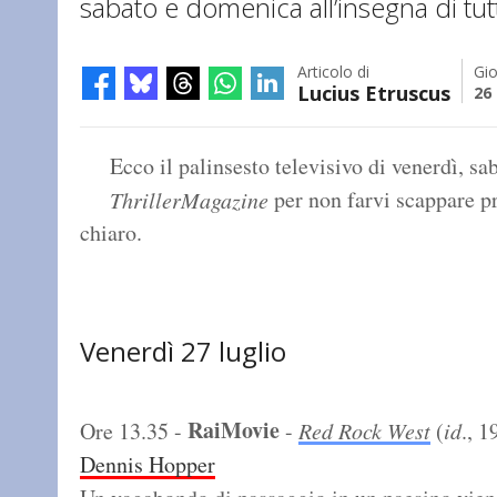
sabato e domenica all’insegna di tutti 
Articolo di
Gio
Lucius Etruscus
26 
Ecco il palinsesto televisivo di venerdì, s
per non farvi scappare pro
ThrillerMagazine
chiaro.
Venerdì 27 luglio
RaiMovie
Ore 13.35 -
-
Red Rock West
(
id
., 
Dennis Hopper