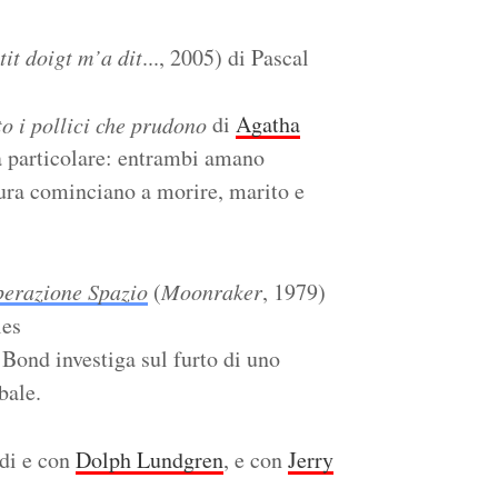
it doigt m’a dit
..., 2005) di Pascal
di
Agatha
o i pollici che prudono
a particolare: entrambi amano
 cura cominciano a morire, marito e
erazione Spazio
(
Moonraker
, 1979)
les
 Bond investiga sul furto di uno
bale.
 di e con
Dolph Lundgren
, e con
Jerry