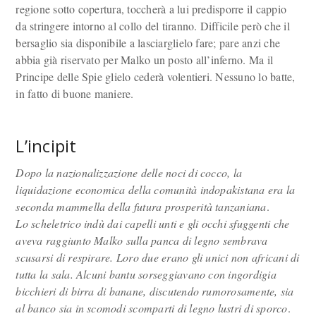
regione sotto copertura, toccherà a lui predisporre il cappio
da stringere intorno al collo del tiranno. Difficile però che il
bersaglio sia disponibile a lasciarglielo fare; pare anzi che
abbia già riservato per Malko un posto all’inferno. Ma il
Principe delle Spie glielo cederà volentieri. Nessuno lo batte,
in fatto di buone maniere.
L’incipit
Dopo la nazionalizzazione delle noci di cocco, la
liquidazione economica della comunità indopakistana era la
seconda mammella della futura prosperità tanzaniana
.
Lo scheletrico indù dai capelli unti e gli occhi sfuggenti che
aveva raggiunto Malko sulla panca di legno sembrava
scusarsi di respirare. Loro due erano gli unici non africani di
tutta la sala. Alcuni bantu sorseggiavano con ingordigia
bicchieri di birra di banane, discutendo rumorosamente, sia
al banco sia in scomodi scomparti di legno lustri di sporco
.