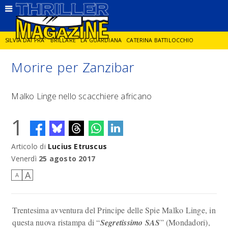
SILVIA DAI PRA'
BRILLARE
LA GUARDIANA
CATERINA BATTILOCCHIO
Morire per Zanzibar
JORGE DIAZ
LA SPIA
DELITTO IN CORNICE
GIANCARLO DE CATALDO
Malko Linge nello scacchiere africano
DIEGO ZANDEL
GLI ANNI DI PIETRA
1
Articolo di
Lucius Etruscus
Venerdì
25 agosto 2017
A
A
Trentesima avventura del Principe delle Spie Malko Linge, in
questa nuova ristampa di “
Segretissimo SAS
” (Mondadori),