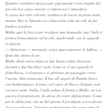
Quattro ventilatori spazzavano pigramente l’aria tiepida del
piccolo bar senza riuscire a rinfrescare l’atmosfera
.
A causa dei vetri colorati, sembrava di essere in piena notte,
mentre Dar es Salaam era schiacciata sotto un sole da far
fondere Lucifero
.
Malko aprì la bocca per rivolgere una domanda, ma l’indù si
protese bruscamente sul tavolo, implorando con lo sguardo
il silenzio
.
— Attenzione — mormorò, senza quasi muovere le labbra. —
Quei due dietro di me
.
Malko diede un’occhiata ai due bantu seduti silenziosi
davanti a due bicchieri vuoti. Come se il suo sguardo li
disturbasse, si alzarono e si aprirono un passaggio verso
l’uscita. Altri entrarono. Il bar all’angolo di Pamba Street
con Indépendance Avenue, nel cuore di Dar es Salaam, non
era mai vuoto. Suika, l’indù seduto di fronte a Malko, ne era
ancora il proprietario. In attesa di essere defenestrato. Come
per le abitazioni, che un bel giorno il presidente aveva deciso
di nazionalizzare. Sapendo perfettamente che erano tutte di