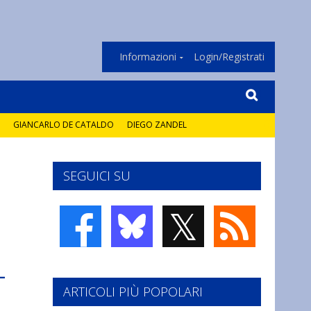
Informazioni
Login/Registrati
GIANCARLO DE CATALDO
DIEGO ZANDEL
SEGUICI SU
𝕏
-
ARTICOLI PIÙ POPOLARI