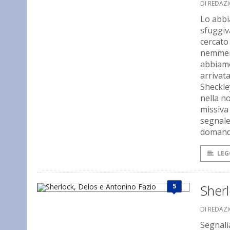
DI REDAZ
Lo abbi
sfuggi
cercato
nemmeno
abbiamo 
arrivat
Sheckle
nella n
missiva
segnale
domande
LEG
5
Sherl
DI REDAZ
Segnalia