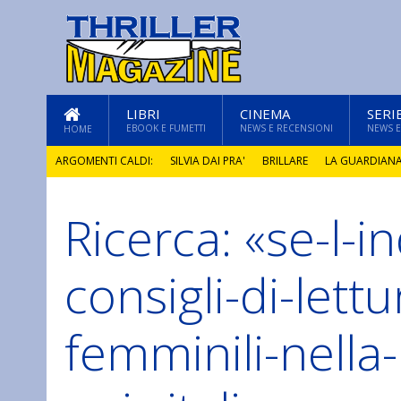
LIBRI
CINEMA
SERI
EBOOK E FUMETTI
NEWS E RECENSIONI
NEWS E
HOME
ARGOMENTI CALDI:
SILVIA DAI PRA'
BRILLARE
LA GUARDIAN
Ricerca: «se-l-
GLI ANNI DI PIETRA
consigli-di-lett
femminili-nella-