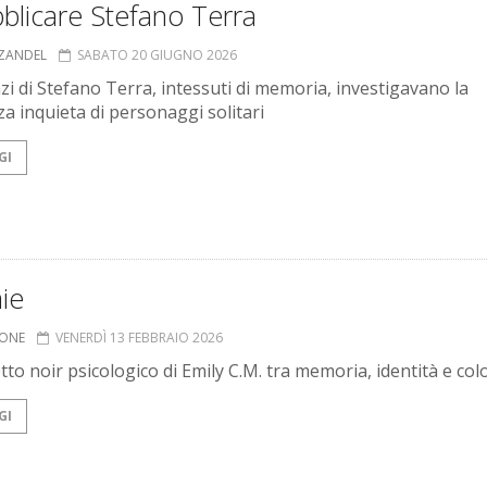
blicare Stefano Terra
 ZANDEL
SABATO 20 GIUGNO 2026
zi di Stefano Terra, intessuti di memoria, investigavano la
za inquieta di personaggi solitari
GI
ie
IONE
VENERDÌ 13 FEBBRAIO 2026
tto noir psicologico di Emily C.M. tra memoria, identità e col
GI