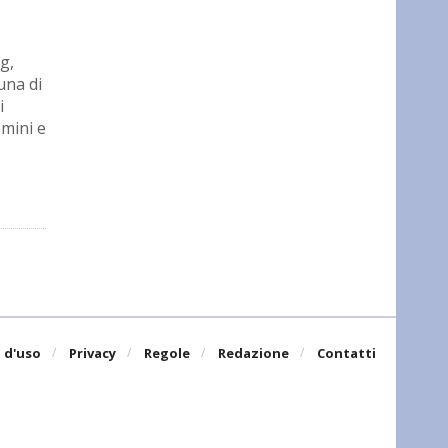
ng,
una di
i
omini e
 d'uso
Privacy
Regole
Redazione
Contatti