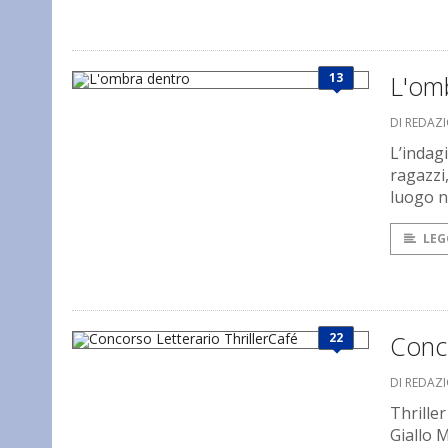
13
L'om
DI REDAZ
L’indag
ragazzi
luogo n
LEG
22
Conco
DI REDAZ
Thriller
Giallo 