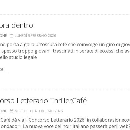
bra dentro
IONE
LUNEDÌ 9 FEBBRAIO 2026
ine porta a galla un’oscura rete che coinvolge un giro di gio
, spesso troppo giovani, trascinati in serate di eccessi che a
ello studio legale
GI
rso Letterario ThrillerCafé
IONE
MERCOLEDÌ 4 FEBBRAIO 2026
 Café dà via il Concorso Letterario 2026, in collaborazionecon
Mondadori. La nuova voce del noir italiano passerà peril web