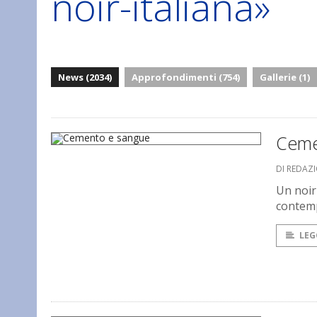
noir-italiana»
News (2034)
Approfondimenti (754)
Gallerie (1)
Ceme
DI REDAZI
Un noir
contemp
LEG