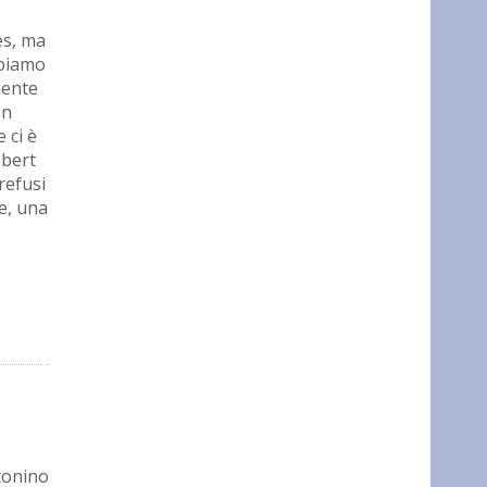
es, ma
bbiamo
iente
on
 ci è
obert
refusi
e, una
ntonino