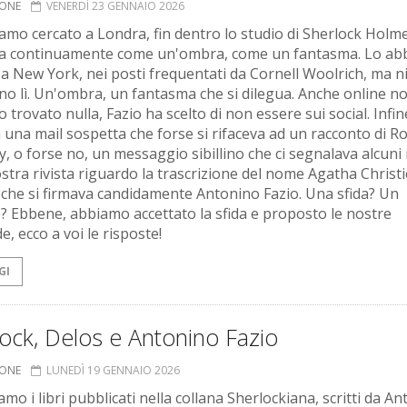
IONE
VENERDÌ 23 GENNAIO 2026
amo cercato a Londra, fin dentro lo studio di Sherlock Holm
va continuamente come un'ombra, come un fantasma. Lo a
 a New York, nei posti frequentati da Cornell Woolrich, ma n
 lì. Un'ombra, un fantasma che si dilegua. Anche online n
trovato nulla, Fazio ha scelto di non essere sui social. Infine
a una mail sospetta che forse si rifaceva ad un racconto di R
y, o forse no, un messaggio sibillino che ci segnalava alcuni 
ostra rivista riguardo la trascrizione del nome Agatha Christi
 che si firmava candidamente Antonino Fazio. Una sfida? Un
? Ebbene, abbiamo accettato la sfida e proposto le nostre
, ecco a voi le risposte!
GI
ock, Delos e Antonino Fazio
IONE
LUNEDÌ 19 GENNAIO 2026
mo i libri pubblicati nella collana Sherlockiana, scritti da A