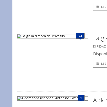
LEG
23
La gi
DI REDAZ
Disponib
LEG
1
A do