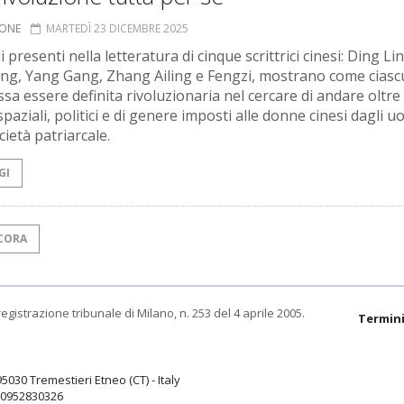
IONE
MARTEDÌ 23 DICEMBRE 2025
i presenti nella letteratura di cinque scrittrici cinesi: Ding Li
ng, Yang Gang, Zhang Ailing e Fengzi, mostrano come ciasc
sa essere definita rivoluzionaria nel cercare di andare oltre 
spaziali, politici e di genere imposti alle donne cinesi dagli u
cietà patriarcale.
GI
CORA
egistrazione tribunale di Milano, n. 253 del 4 aprile 2005.
Termini
95030 Tremestieri Etneo (CT) - Italy
9.0952830326