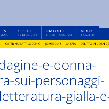
E TV
GIOCHI
RACCONTI
VIDEO
 VIDEO
E VIDEOGIOCHI
E FUMETTI ORIGINALI
E GALLERIE
A
CATERINA BATTILOCCHIO
JORGE DIAZ
LA SPIA
DELITTO IN CORNICE
indagine-e-donna-
ura-sui-personaggi-
letteratura-gialla-e