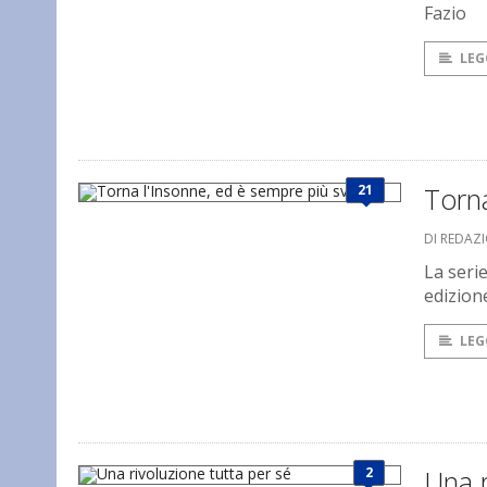
Fazio
LEG
21
Torna
DI REDAZ
La serie
edizion
LEG
2
Una r