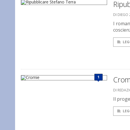
Ripub
DI DIEGO
I roman
coscien
LEG
1
Crom
DI REDAZ
Il proge
LEG