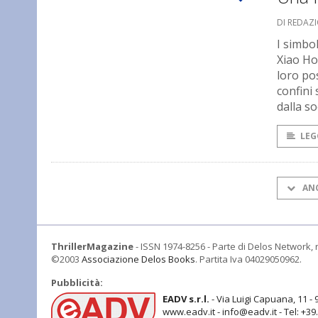
DI REDAZ
I simbol
Xiao Ho
loro pos
confini 
dalla so
LEG
AN
ThrillerMagazine
- ISSN 1974-8256 - Parte di Delos Network, r
©2003
Associazione Delos Books
. Partita Iva 04029050962.
Pubblicità:
EADV s.r.l.
- Via Luigi Capuana, 11 - 
www.eadv.it - info@eadv.it - Tel: +3