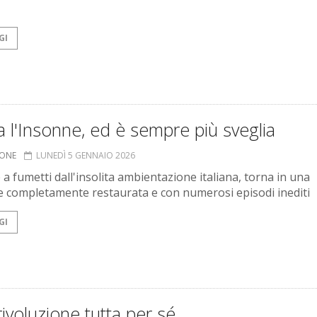
GI
 l'Insonne, ed è sempre più sveglia
IONE
LUNEDÌ 5 GENNAIO 2026
 a fumetti dall'insolita ambientazione italiana, torna in una
e completamente restaurata e con numerosi episodi inediti
GI
ivoluzione tutta per sé