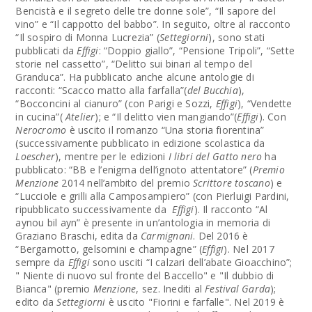
Bencistà e il segreto delle tre donne sole”, “Il sapore del
vino” e “Il cappotto del babbo”. In seguito, oltre al racconto
“Il sospiro di Monna Lucrezia” (
Settegiorni
), sono stati
pubblicati da
Effigi
: “Doppio giallo”, “Pensione Tripoli”, “Sette
storie nel cassetto”, “Delitto sui binari al tempo del
Granduca”. Ha pubblicato anche alcune antologie di
racconti: “Scacco matto alla farfalla”(
del Bucchia
),
“Bocconcini al cianuro” (con Parigi e Sozzi,
Effigi
), “Vendette
in cucina”(
Atelier
); e “Il delitto vien mangiando”(
Effigi
). Con
Nerocromo
è uscito il romanzo “Una storia fiorentina”
(successivamente pubblicato in edizione scolastica da
Loescher
), mentre per le edizioni
I libri del Gatto nero
ha
pubblicato: “BB e l’enigma dell’ignoto attentatore” (
Premio
Menzione
2014 nell’ambito del premio
Scrittore toscano
) e
“Lucciole e grilli alla Camposampiero” (con Pierluigi Pardini,
ripubblicato successivamente da
Effigi
). Il racconto “Al
aynou bil ayn” è presente in un’antologia in memoria di
Graziano Braschi, edita da
Carmignani
. Del 2016 è
“Bergamotto, gelsomini e champagne” (
Effigi
). Nel 2017
sempre da
Effigi
sono usciti “I calzari dell’abate Gioacchino”;
" Niente di nuovo sul fronte del Baccello" e "Il dubbio di
Bianca" (premio
Menzione
, sez. Inediti al
Festival Garda
);
edito da
Settegiorni
è uscito "Fiorini e farfalle". Nel 2019 è