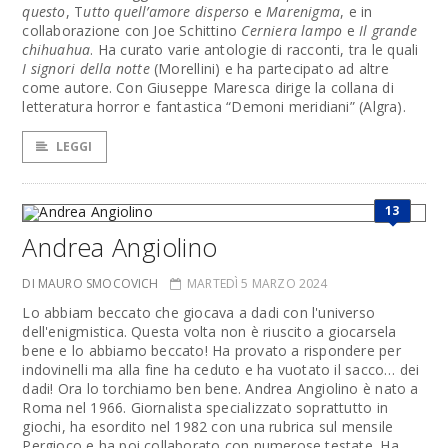
questo
, T
utto quell’amore disperso
e
Marenigma
, e in
collaborazione con Joe Schittino
Cerniera lampo
e
Il grande
chihuahua
. Ha curato varie antologie di racconti, tra le quali
I signori della notte
(Morellini) e ha partecipato ad altre
come autore. Con Giuseppe Maresca dirige la collana di
letteratura horror e fantastica “Demoni meridiani” (Algra).
LEGGI
13
Andrea Angiolino
DI MAURO SMOCOVICH
MARTEDÌ 5 MARZO 2024
Lo abbiam beccato che giocava a dadi con l'universo
dell'enigmistica. Questa volta non è riuscito a giocarsela
bene e lo abbiamo beccato! Ha provato a rispondere per
indovinelli ma alla fine ha ceduto e ha vuotato il sacco… dei
dadi! Ora lo torchiamo ben bene. Andrea Angiolino è nato a
Roma nel 1966. Giornalista specializzato soprattutto in
giochi, ha esordito nel 1982 con una rubrica sul mensile
Pergioco e ha poi collaborato con numerose testate. Ha