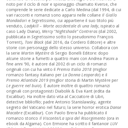
noto per il ciclo di noir e spionaggio chiamato Kverse, che
comprende le serie dedicate a Carlo Medina (dal 1994, di cui
vari racconti e romanzi sono apparsi nelle collane
Il Giallo
Mondadori
e
Segretissimo
, cui appartiene il suo titolo più
venduto,
Ladykill – Morte accidentale di una lady
, ispirato al
caso Lady Diana),
Mercy “Nightshade” Contreras
(dal 2002,
pubblicata in
Segretissimo
sotto lo pseudonimo François
Torrent),
Toni Black
(dal 2016, da Cordero Editore) e altre
storie con personaggi dello stesso universo. Collabora con
la serie
Martin Mystère
di Sergio Bonelli Editore: dopo
alcune storie a fumetti a quattro mani con Andrea Pasini a
fine anni ’90, è autore dal 2002 di un ciclo di romanzi
originali con cui ha vinto il
Premio Italia 2018
(miglior
romanzo fantasy italiano per
La Donna Leopardo
) e il
Premio Atlantide 2019
(miglior storia di Martin Mystère per
Le guerre nel buio
). È autore inoltre di quattro romanzi
originali con protagonisti Diabolik & Eva Kant (edita da
Excalibur). Ha inoltre dato vita al Cacciatore di Libri,
detective bibliofilo; padre Antonio Stanislawsky, agente
segreto del Vaticano nel futuro; la serie horror erotica
Danse
Macabre
(Excalibur). Con Paolo Brera ha pubblicato il
romanzo storico
Il Visconte/La spia del Risorgimento
(ora in
ebook da Algama). Con Ermione ha scritto il fantanoir
LUV