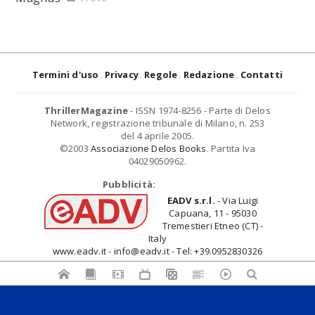
Termini d'uso
Privacy
Regole
Redazione
Contatti
ThrillerMagazine
- ISSN 1974-8256 - Parte di Delos
Network, registrazione tribunale di Milano, n. 253
del 4 aprile 2005.
©2003
Associazione Delos Books
. Partita Iva
04029050962.
Pubblicità:
EADV s.r.l.
- Via Luigi
Capuana, 11 - 95030
Tremestieri Etneo (CT) -
Italy
www.eadv.it - info@eadv.it - Tel: +39.0952830326