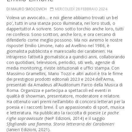
DI MAURO SMOCOVICH
MERCOLEDÌ 28 FEBBRAIO 2024
Voleva un avvocato… e noi gliene abbiamo trovati un bel
po', tutti in una stanza poco illuminata, nei loro studi, o
dappertutto! A scrivere. Sono sotto torchio anche loro, tutti
rei confessi. Sono scrittori, anche loro, e ora cercano di
difenderlo come meglio possono. Ma noi avremo le nostre
risposte! Emilio Limone, nato ad Avellino nel 1986, è
giornalista pubblicista e maresciallo dei carabinieri. Ha
intrapreso l’attività giornalistica a quindici anni, collaborando
con quotidiani, televisioni, periodici, siti web, agenzie di
media monitoring, riviste istituzionali e uffici stampa. Con
Massimo Gramellini, Mario Tozzi e altri autori è tra le firme
dei prestigiosi prodotti editoriali 2023 e 2024 dell’Arma,
presentati da Amadeus all’Auditorium Parco della Musica di
Roma. Organizza e partecipa a spettacoli ed eventi in
qualità di showman, presentatore, moderatore e relatore.
Ha ottenuto vari premi nell’ambito di concorsi letterari per la
poesia e i racconti brevi. È un appassionato di sport, musica
e letteratura. Ha pubblicato la raccolta di poesie
Le poche
righe sopravvissute
(NeP Edizioni, 2014) e il saggio
Sfogliando una fiamma. Storia letteraria dei Carabinieri
(Ianieri Edizioni, 2021).