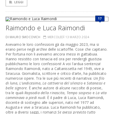
LEGGI
17
Raimondo e Luca Raimondi
DI MAURO SMOCOVICH
MERCOLEDÌ 13 MARZO 2024
Avevamo le loro confessioni gà da maggio 2023, ma si
erano perse negli archivi delle scartoffie. Cose che capitano.
Per fortuna non li avevamo ancora messi in gattabuia.
Hanno resistito con tenacia ed ora per rendergli giustizia
pubblichiamo le loro confessioni! A voi l'ardua sentenza!
Raimondo Raimondi, nato a Caltanissetta nel 1949, vive a
Siracusa. Giornalista, scrittore e critico d’arte, ha pubblicato
numerose opere. Tra le sue più recenti di narrativa:
Un filo
di luna
,
L’undicesima
,
La cattiveria del silenzio
e
Satanassi e
belle signore
. È anche autore di alcune raccolte di poesie,
tra le quali
Rapsodia della rinascita
,
Tempo sospeso
e
La vita
camminava a piedi nudi
. È il padre di Luca, Luca Raimondi,
docente di sostegno alle superiori, nato nel 1977 ad
Augusta e vive a Siracusa. Luca Raimondi ha pubblicato,
oltre a diversi saggi, i romanzi
Se avessi previsto tutto