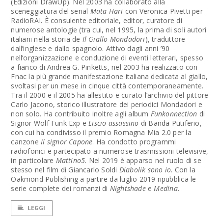
(Edizioni DrawUp). Nel 2003 ha collaborato alla
sceneggiatura del serial
Mata Hari
con Veronica Pivetti per
RadioRAI. È consulente editoriale, editor, curatore di
numerose antologie (tra cui, nel 1995, la prima di soli autori
italiani nella storia de
Il Giallo Mondadori
), traduttore
dall’inglese e dallo spagnolo. Attivo dagli anni ’90
nell’organizzazione e conduzione di eventi letterari, spesso
a fianco di Andrea G. Pinketts, nel 2003 ha realizzato con
Fnac la più grande manifestazione italiana dedicata al giallo,
svoltasi per un mese in cinque città contemporaneamente.
Tra il 2000 e il 2005 ha allestito e curato l’archivio del pittore
Carlo Jacono, storico illustratore dei periodici Mondadori e
non solo. Ha contribuito inoltre agli album
Funkonnection
di
Signor Wolf Funk Exp e
Liscio assassino
di Banda Putiferio,
con cui ha condivisso il premio Romagna Mia 2.0 per la
canzone
Il signor Capone
. Ha condotto programmi
radiofonici e partecipato a numerose trasmissioni televisive,
in particolare
Mattino5
. Nel 2019 è apparso nel ruolo di se
stesso nel film di Giancarlo Soldi
Diabolik sono io
. Con la
Oakmond Publishing a partire da luglio 2019 ripubblica le
serie complete dei romanzi di
Nightshade
e
Medina
.
LEGGI