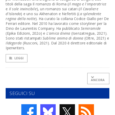
titoli della saga Il romanzo di Roma (
Il mago e l'imperatrice
e
Il sole invincibile
), un romanzo sui catari (
Il Cavaliere
d'Islanda
) e uno su Akhenaton e Nefertiti (
La splendente
regina della notte
). Ha curato la collana Codice Giallo per De
Ferrari editore. Nel 2010 ha lavorato come storyliner per la
Dino de Laurentiis Company. Ha pubblicato
Semiramide
(Epika Edizioni, 202o) e
L'amica divina
(Isenzatregua, 2021).
Sono stati ristampati
Sublime anima di donna
(Oltre, 2021) e
Ildegarda
(Rusconi, 2021). Dal 2020 è direttore editoriale di
Iperwriters.
LEGGI
ANCORA
SEGUICI SU
𝕏