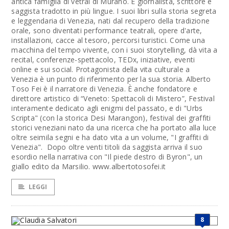
antica famiglia di vetrai di Murano. È giornalista, scrittore e
saggista tradotto in più lingue. I suoi libri sulla storia segreta
e leggendaria di Venezia, nati dal recupero della tradizione
orale, sono diventati performance teatrali, opere d'arte,
installazioni, cacce al tesoro, percorsi turistici. Come una
macchina del tempo vivente, con i suoi storytelling, dà vita a
recital, conferenze-spettacolo, TEDx, iniziative, eventi
online e sui social. Protagonista della vita culturale a
Venezia è un punto di riferimento per la sua storia. Alberto
Toso Fei è il narratore di Venezia. È anche fondatore e
direttore artistico di “Veneto: Spettacoli di Mistero”, Festival
interamente dedicato agli enigmi del passato, e di "Urbs
Scripta" (con la storica Desi Marangon), festival dei graffiti
storici veneziani nato da una ricerca che ha portato alla luce
oltre seimila segni e ha dato vita a un volume, "I graffiti di
Venezia". Dopo oltre venti titoli da saggista arriva il suo
esordio nella narrativa con "Il piede destro di Byron", un
giallo edito da Marsilio. www.albertotosofei.it
LEGGI
8