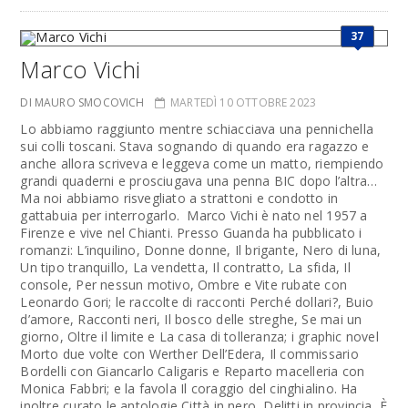
37
Marco Vichi
DI MAURO SMOCOVICH
MARTEDÌ 10 OTTOBRE 2023
Lo abbiamo raggiunto mentre schiacciava una pennichella
sui colli toscani. Stava sognando di quando era ragazzo e
anche allora scriveva e leggeva come un matto, riempiendo
grandi quaderni e prosciugava una penna BIC dopo l’altra…
Ma noi abbiamo risvegliato a strattoni e condotto in
gattabuia per interrogarlo. Marco Vichi è nato nel 1957 a
Firenze e ­vive nel Chianti. Presso Guanda ha pubblicato i
romanzi: L’inquilino, Donne donne, Il brigante, Nero di luna,
Un tipo tranquillo, La vendetta, Il contratto, La sfida, Il
console, Per nessun motivo, Ombre e Vite rubate con
Leonardo Gori; le raccolte di racconti Perché dollari?, Buio
d’amore, Racconti neri, Il bosco delle streghe, Se mai un
giorno, Oltre il limite e La casa di tolleranza; i graphic novel
Morto due volte con Werther Dell’Edera, Il commissario
Bordelli con Giancarlo ­Caligaris e Reparto macelleria con
Monica Fabbri; e la favola Il coraggio del cinghialino. Ha
inoltre curato le antologie Città in nero, Delitti in provincia, È