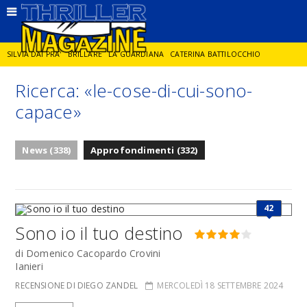
SILVIA DAI PRA'
BRILLARE
LA GUARDIANA
CATERINA BATTILOCCHIO
Ricerca: «le-cose-di-cui-sono-
JORGE DIAZ
LA SPIA
DELITTO IN CORNICE
GIANCARLO DE CATALDO
capace»
DIEGO ZANDEL
GLI ANNI DI PIETRA
News (338)
Approfondimenti (332)
42
Sono io il tuo destino
di Domenico Cacopardo Crovini
Ianieri
RECENSIONE DI DIEGO ZANDEL
MERCOLEDÌ 18 SETTEMBRE 2024