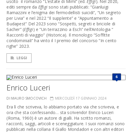
uscito il romanzo “L’estate di Mimì” (ed.
Effigi
). Nel 2020,
editi sempre da
Effigi
sono stati pubblicati: “Gianluigi
Ramazzini e l’enigma dei fermodellisti suicidi”, “Un segreto
per Livia” e nel 2022 “Il supplente” e “Appuntamento a
Budapest” Del 2023 sono “Sospetti, segreti e briciole di
Sacher” (
Effigi
) e “Un terrazzino a Esch” nell’Antologia “
Racconti di viaggio” (Historica). Il monologo “Soffitte
condominiali” ha vinto il I premio del concorso “In cento
righe” 2023.
LEGGI
6
Enrico Luceri
DI MAURO SMOCOVICH
MERCOLEDÌ 17 GENNAIO 2024
Era lì che scriveva, lo abbiamo portato via che scriveva, e
ora che sta confessando… sta scrivendo! Enrico Luceri
(Roma, 1960) è un autore di gialli. Ha scritto romanzi,
racconti, saggi, articoli e sceneggiature. I suoi romanzi sono
pubblicati nella collana Il Giallo Mondadori e con altri editori