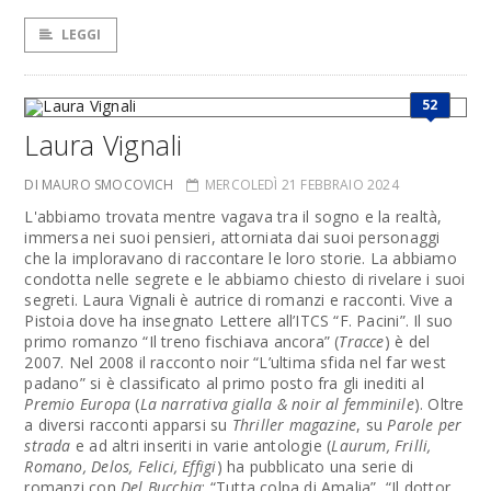
LEGGI
52
Laura Vignali
DI MAURO SMOCOVICH
MERCOLEDÌ 21 FEBBRAIO 2024
L'abbiamo trovata mentre vagava tra il sogno e la realtà,
immersa nei suoi pensieri, attorniata dai suoi personaggi
che la imploravano di raccontare le loro storie. La abbiamo
condotta nelle segrete e le abbiamo chiesto di rivelare i suoi
segreti. Laura Vignali è autrice di romanzi e racconti. Vive a
Pistoia dove ha insegnato Lettere all’ITCS “F. Pacini”. Il suo
primo romanzo “Il treno fischiava ancora” (
Tracce
) è del
2007. Nel 2008 il racconto noir “L’ultima sfida nel far west
padano” si è classificato al primo posto fra gli inediti al
Premio Europa
(
La narrativa gialla & noir al femminile
). Oltre
a diversi racconti apparsi su
Thriller magazine
, su
Parole per
strada
e ad altri inseriti in varie antologie (
Laurum, Frilli,
Romano, Delos, Felici, Effigi
) ha pubblicato una serie di
romanzi con
Del Bucchia
: “Tutta colpa di Amalia”, “Il dottor