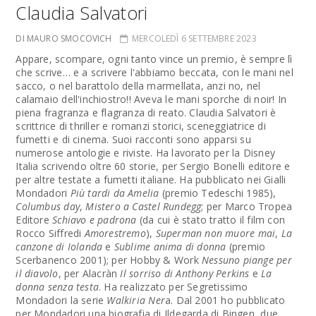
Claudia Salvatori
DI MAURO SMOCOVICH
MERCOLEDÌ 6 SETTEMBRE 2023
Appare, scompare, ogni tanto vince un premio, è sempre lì
che scrive… e a scrivere l'abbiamo beccata, con le mani nel
sacco, o nel barattolo della marmellata, anzi no, nel
calamaio dell'inchiostro!! Aveva le mani sporche di noir! In
piena fragranza e flagranza di reato. Claudia Salvatori è
scrittrice di thriller e romanzi storici, sceneggiatrice di
fumetti e di cinema. Suoi racconti sono apparsi su
numerose antologie e riviste. Ha lavorato per la Disney
Italia scrivendo oltre 60 storie, per Sergio Bonelli editore e
per altre testate a fumetti italiane. Ha pubblicato nei Gialli
Mondadori
Più tardi da Amelia
(premio Tedeschi 1985),
Columbus day
,
Mistero a Castel Rundegg
; per Marco Tropea
Editore
Schiavo e padrona
(da cui è stato tratto il film con
Rocco Siffredi
Amorestremo
),
Superman non muore mai
,
La
canzone di Iolanda
e
Sublime anima di donna
(premio
Scerbanenco 2001); per Hobby & Work
Nessuno piange per
il diavolo
, per Alacràn
Il sorriso di Anthony Perkins
e
La
donna senza testa
. Ha realizzato per Segretissimo
Mondadori la serie
Walkiria Ner
a. Dal 2001 ho pubblicato
per Mondadori una biografia di Ildegarda di Bingen, due