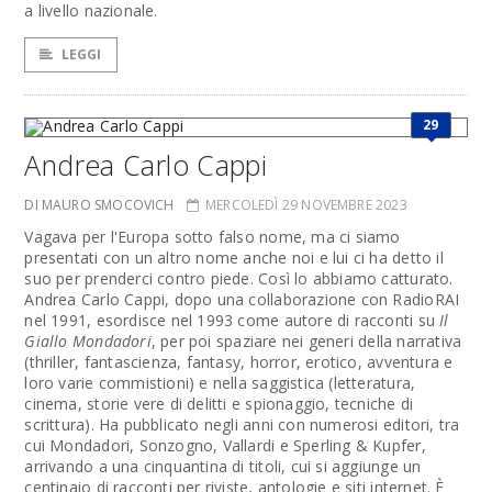
a livello nazionale.
LEGGI
29
Andrea Carlo Cappi
DI MAURO SMOCOVICH
MERCOLEDÌ 29 NOVEMBRE 2023
Vagava per l'Europa sotto falso nome, ma ci siamo
presentati con un altro nome anche noi e lui ci ha detto il
suo per prenderci contro piede. Così lo abbiamo catturato.
Andrea Carlo Cappi, dopo una collaborazione con RadioRAI
nel 1991, esordisce nel 1993 come autore di racconti su
Il
Giallo Mondadori
, per poi spaziare nei generi della narrativa
(thriller, fantascienza, fantasy, horror, erotico, avventura e
loro varie commistioni) e nella saggistica (letteratura,
cinema, storie vere di delitti e spionaggio, tecniche di
scrittura). Ha pubblicato negli anni con numerosi editori, tra
cui Mondadori, Sonzogno, Vallardi e Sperling & Kupfer,
arrivando a una cinquantina di titoli, cui si aggiunge un
centinaio di racconti per riviste, antologie e siti internet. È