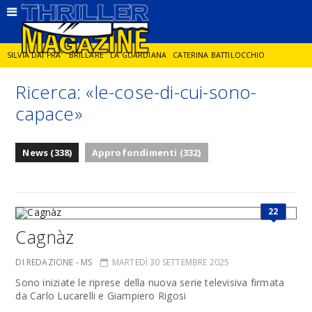
SILVIA DAI PRA'
BRILLARE
LA GUARDIANA
CATERINA BATTILOCCHIO
Ricerca: «le-cose-di-cui-sono-
JORGE DIAZ
LA SPIA
DELITTO IN CORNICE
GIANCARLO DE CATALDO
capace»
DIEGO ZANDEL
GLI ANNI DI PIETRA
News (338)
Approfondimenti (332)
22
Cagnàz
DI REDAZIONE - MS
MARTEDÌ 30 SETTEMBRE 2025
Sono iniziate le riprese della nuova serie televisiva firmata
da Carlo Lucarelli e Giampiero Rigosi