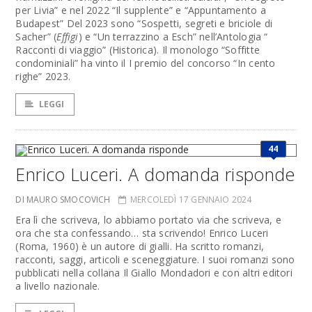
per Livia” e nel 2022 “Il supplente” e “Appuntamento a
Budapest” Del 2023 sono “Sospetti, segreti e briciole di
Sacher” (
Effigi
) e “Un terrazzino a Esch” nell’Antologia “
Racconti di viaggio” (Historica). Il monologo “Soffitte
condominiali” ha vinto il I premio del concorso “In cento
righe” 2023.
LEGGI
44
Enrico Luceri. A domanda risponde
DI MAURO SMOCOVICH
MERCOLEDÌ 17 GENNAIO 2024
Era lì che scriveva, lo abbiamo portato via che scriveva, e
ora che sta confessando… sta scrivendo! Enrico Luceri
(Roma, 1960) è un autore di gialli. Ha scritto romanzi,
racconti, saggi, articoli e sceneggiature. I suoi romanzi sono
pubblicati nella collana Il Giallo Mondadori e con altri editori
a livello nazionale.