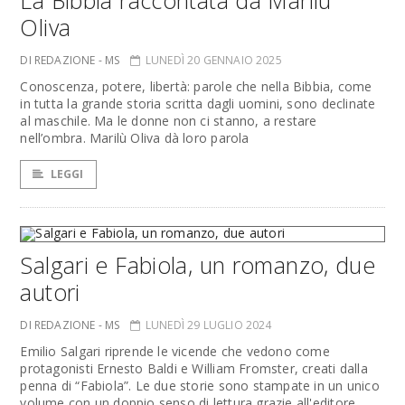
La Bibbia raccontata da Marilù
Oliva
DI REDAZIONE - MS
LUNEDÌ 20 GENNAIO 2025
Conoscenza, potere, libertà: parole che nella Bibbia, come
in tutta la grande storia scritta dagli uomini, sono declinate
al maschile. Ma le donne non ci stanno, a restare
nell’ombra. Marilù Oliva dà loro parola
LEGGI
Salgari e Fabiola, un romanzo, due
autori
DI REDAZIONE - MS
LUNEDÌ 29 LUGLIO 2024
Emilio Salgari riprende le vicende che vedono come
protagonisti Ernesto Baldi e William Fromster, creati dalla
penna di “Fabiola”. Le due storie sono stampate in un unico
volume con un doppio senso di lettura grazie all'editore