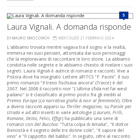
5
Laura Vignali. A domanda risponde
DI MAURO SMOCOVICH
MERCOLEDÌ 21 FEBBRAIO 2024
L'abbiamo trovata mentre vagava tra il sogno e la realtà,
immersa nei suoi pensieri, attorniata dai suoi personaggi
che la imploravano di raccontare le loro storie. La abbiamo
condotta nelle segrete e le abbiamo chiesto di rivelare i suoi
segreti. Laura Vignali è autrice di romanzi e racconti. Vive a
Pistoia dove ha insegnato Lettere all’ITCS “F. Pacini”. Il suo
primo romanzo “Il treno fischiava ancora” (
Tracce
) è del
2007. Nel 2008 il racconto noir “L’ultima sfida nel far west
padano” si è classificato al primo posto fra gli inediti al
Premio Europa
(
La narrativa gialla & noir al femminile
). Oltre
a diversi racconti apparsi su
Thriller magazine
, su
Parole per
strada
e ad altri inseriti in varie antologie (
Laurum, Frilli,
Romano, Delos, Felici, Effigi
) ha pubblicato una serie di
romanzi con
Del Bucchia
: “Tutta colpa di Amalia”, “Il dottor
Bencistà e il segreto delle tre donne sole”, “Il sapore del
vino” e “Il cappotto del babbo”. In seguito, oltre al racconto