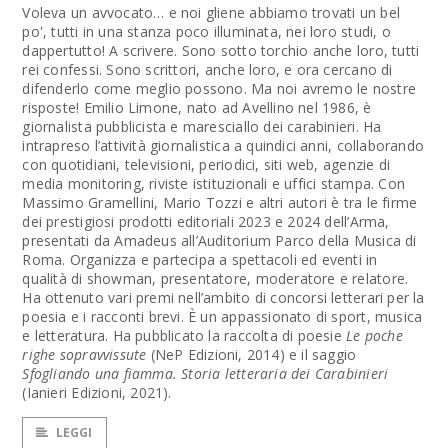
Voleva un avvocato… e noi gliene abbiamo trovati un bel
po', tutti in una stanza poco illuminata, nei loro studi, o
dappertutto! A scrivere. Sono sotto torchio anche loro, tutti
rei confessi. Sono scrittori, anche loro, e ora cercano di
difenderlo come meglio possono. Ma noi avremo le nostre
risposte! Emilio Limone, nato ad Avellino nel 1986, è
giornalista pubblicista e maresciallo dei carabinieri. Ha
intrapreso l’attività giornalistica a quindici anni, collaborando
con quotidiani, televisioni, periodici, siti web, agenzie di
media monitoring, riviste istituzionali e uffici stampa. Con
Massimo Gramellini, Mario Tozzi e altri autori è tra le firme
dei prestigiosi prodotti editoriali 2023 e 2024 dell’Arma,
presentati da Amadeus all’Auditorium Parco della Musica di
Roma. Organizza e partecipa a spettacoli ed eventi in
qualità di showman, presentatore, moderatore e relatore.
Ha ottenuto vari premi nell’ambito di concorsi letterari per la
poesia e i racconti brevi. È un appassionato di sport, musica
e letteratura. Ha pubblicato la raccolta di poesie
Le poche
righe sopravvissute
(NeP Edizioni, 2014) e il saggio
Sfogliando una fiamma. Storia letteraria dei Carabinieri
(Ianieri Edizioni, 2021).
LEGGI