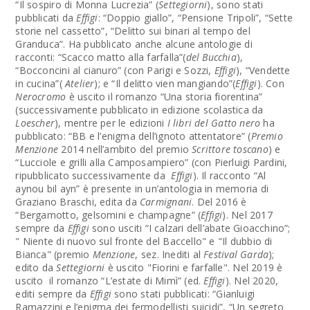
“Il sospiro di Monna Lucrezia” (
Settegiorni
), sono stati
pubblicati da
Effigi
: “Doppio giallo”, “Pensione Tripoli”, “Sette
storie nel cassetto”, “Delitto sui binari al tempo del
Granduca”. Ha pubblicato anche alcune antologie di
racconti: “Scacco matto alla farfalla”(
del Bucchia
),
“Bocconcini al cianuro” (con Parigi e Sozzi,
Effigi
), “Vendette
in cucina”(
Atelier
); e “Il delitto vien mangiando”(
Effigi
). Con
Nerocromo
è uscito il romanzo “Una storia fiorentina”
(successivamente pubblicato in edizione scolastica da
Loescher
), mentre per le edizioni
I libri del Gatto nero
ha
pubblicato: “BB e l’enigma dell’ignoto attentatore” (
Premio
Menzione
2014 nell’ambito del premio
Scrittore toscano
) e
“Lucciole e grilli alla Camposampiero” (con Pierluigi Pardini,
ripubblicato successivamente da
Effigi
). Il racconto “Al
aynou bil ayn” è presente in un’antologia in memoria di
Graziano Braschi, edita da
Carmignani
. Del 2016 è
“Bergamotto, gelsomini e champagne” (
Effigi
). Nel 2017
sempre da
Effigi
sono usciti “I calzari dell’abate Gioacchino”;
" Niente di nuovo sul fronte del Baccello" e "Il dubbio di
Bianca" (premio
Menzione
, sez. Inediti al
Festival Garda
);
edito da
Settegiorni
è uscito "Fiorini e farfalle". Nel 2019 è
uscito il romanzo “L’estate di Mimì” (ed.
Effigi
). Nel 2020,
editi sempre da
Effigi
sono stati pubblicati: “Gianluigi
Ramazzini e l’enigma dei fermodellisti suicidi”, “Un segreto