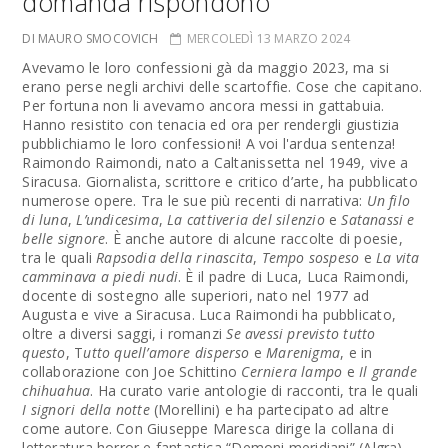
domanda rispondono
DI MAURO SMOCOVICH
MERCOLEDÌ 13 MARZO 2024
Avevamo le loro confessioni gà da maggio 2023, ma si
erano perse negli archivi delle scartoffie. Cose che capitano.
Per fortuna non li avevamo ancora messi in gattabuia.
Hanno resistito con tenacia ed ora per rendergli giustizia
pubblichiamo le loro confessioni! A voi l'ardua sentenza!
Raimondo Raimondi, nato a Caltanissetta nel 1949, vive a
Siracusa. Giornalista, scrittore e critico d’arte, ha pubblicato
numerose opere. Tra le sue più recenti di narrativa:
Un filo
di luna
,
L’undicesima
,
La cattiveria del silenzio
e
Satanassi e
belle signore
. È anche autore di alcune raccolte di poesie,
tra le quali
Rapsodia della rinascita
,
Tempo sospeso
e
La vita
camminava a piedi nudi
. È il padre di Luca, Luca Raimondi,
docente di sostegno alle superiori, nato nel 1977 ad
Augusta e vive a Siracusa. Luca Raimondi ha pubblicato,
oltre a diversi saggi, i romanzi
Se avessi previsto tutto
questo
, T
utto quell’amore disperso
e
Marenigma
, e in
collaborazione con Joe Schittino
Cerniera lampo
e
Il grande
chihuahua
. Ha curato varie antologie di racconti, tra le quali
I signori della notte
(Morellini) e ha partecipato ad altre
come autore. Con Giuseppe Maresca dirige la collana di
letteratura horror e fantastica “Demoni meridiani” (Algra).