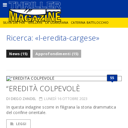
SILVIA DAI PRA'
BRILLARE
LA GUARDIANA
CATERINA BATTILOCCHIO
Ricerca: «l-eredita-cargese»
JORGE DIAZ
LA SPIA
DELITTO IN CORNICE
GIANCARLO DE CATALDO
News (15)
Approfondimenti (15)
DIEGO ZANDEL
GLI ANNI DI PIETRA
55
“EREDITÀ COLPEVOLÈ
DI DIEGO ZANDEL
LUNEDÌ 16 OTTOBRE 2023
In questa indagine scorre in filigrana la storia drammatica
del confine orientale.
LEGGI