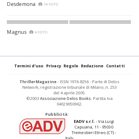
Desdemona
14 FOTO
Magnus
4 FOTO
Termini d'uso
Privacy
Regole
Redazione
Contatti
ThrillerMagazine
- ISSN 1974-8256 - Parte di Delos
Network, registrazione tribunale di Milano, n. 253
del 4 aprile 2005.
©2003
Associazione Delos Books
. Partita Iva
04029050962.
Pubblicità:
EADV s.r.l.
- Via Luigi
Capuana, 11 - 95030
Tremestieri Etneo (CT) -
Italy