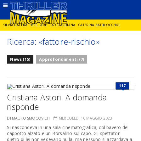
SILVIA DAI PRA'
BRILLARE
LA GUARDIANA
CATERINA BATTILOCCHIO
Ricerca: «fattore-rischio»
JORGE DIAZ
LA SPIA
DELITTO IN CORNICE
GIANCARLO DE CATALDO
News (15)
Approfondimenti (7)
DIEGO ZANDEL
GLI ANNI DI PIETRA
117
Cristiana Astori. A domanda
risponde
DI MAURO SMOCOVICH
MERCOLEDÌ 10 MAGGIO 2023
Si nascondeva in una sala cinematografica, col bavero del
cappotto alzato e un Borsalino sul capo. Gli spettatori
dietro di lei non vedevano nulla, ma nessuno si azzardava a