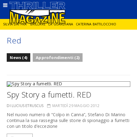
SILVIA DAI PRA'
BRILLARE
LA GUARDIANA
CATERINA BATTILOCCHIO
Red
JORGE DIAZ
LA SPIA
DELITTO IN CORNICE
GIANCARLO DE CATALDO
News (4)
Approfondimenti (2)
DIEGO ZANDEL
GLI ANNI DI PIETRA
Spy Story a fumetti. RED
DI LUCIUS ETRUSCUS
MARTEDÌ 29 MAGGIO 2012
Nel nuovo numero di “Colpo in Canna”, Stefano Di Marino
continua la sua rassegna sulle storie di spionaggio a fumetti
con un titolo d’eccezione