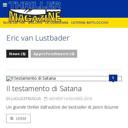
SILVIA DAI PRA'
BRILLARE
LA GUARDIANA
CATERINA BATTILOCCHIO
Eric van Lustbader
JORGE DIAZ
LA SPIA
DELITTO IN CORNICE
GIANCARLO DE CATALDO
News (8)
Approfondimenti (6)
DIEGO ZANDEL
GLI ANNI DI PIETRA
1
Il testamento di Satana
DI LUCIUS ETRUSCUS
GIOVEDÌ 14 GIUGNO 2018
Un grande thriller dall'autore dei bestseller di Jason Bourne
LEGGI