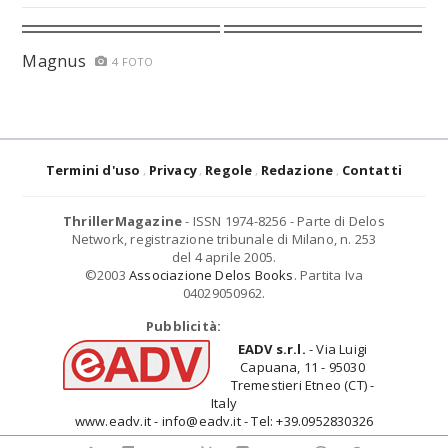
Magnus
4 FOTO
Termini d'uso
Privacy
Regole
Redazione
Contatti
ThrillerMagazine
- ISSN 1974-8256 - Parte di Delos
Network, registrazione tribunale di Milano, n. 253
del 4 aprile 2005.
©2003
Associazione Delos Books
. Partita Iva
04029050962.
Pubblicità:
EADV s.r.l.
- Via Luigi
Capuana, 11 - 95030
Tremestieri Etneo (CT) -
Italy
www.eadv.it - info@eadv.it - Tel: +39.0952830326