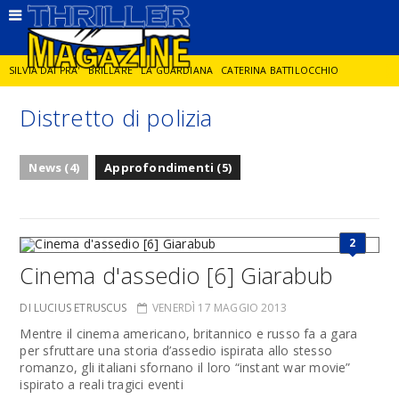
SILVIA DAI PRA'
BRILLARE
LA GUARDIANA
CATERINA BATTILOCCHIO
Distretto di polizia
JORGE DIAZ
LA SPIA
DELITTO IN CORNICE
GIANCARLO DE CATALDO
News (4)
Approfondimenti (5)
DIEGO ZANDEL
GLI ANNI DI PIETRA
2
Cinema d'assedio [6] Giarabub
DI LUCIUS ETRUSCUS
VENERDÌ 17 MAGGIO 2013
Mentre il cinema americano, britannico e russo fa a gara
per sfruttare una storia d’assedio ispirata allo stesso
romanzo, gli italiani sfornano il loro “instant war movie”
ispirato a reali tragici eventi