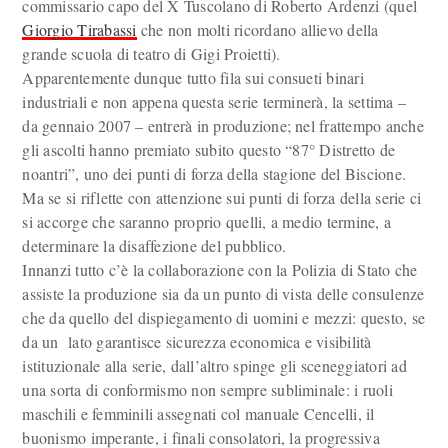
commissario capo del X Tuscolano di Roberto Ardenzi (quel
Giorgio Tirabassi
che non molti ricordano allievo della
grande scuola di teatro di Gigi Proietti).
Apparentemente dunque tutto fila sui consueti binari
industriali e non appena questa serie terminerà, la settima –
da gennaio 2007 – entrerà in produzione; nel frattempo anche
gli ascolti hanno premiato subito questo “87° Distretto de
noantri”, uno dei punti di forza della stagione del Biscione.
Ma se si riflette con attenzione sui punti di forza della serie ci
si accorge che saranno proprio quelli, a medio termine, a
determinare la disaffezione del pubblico.
Innanzi tutto c’è la collaborazione con la Polizia di Stato che
assiste la produzione sia da un punto di vista delle consulenze
che da quello del dispiegamento di uomini e mezzi: questo, se
da un lato garantisce sicurezza economica e visibilità
istituzionale alla serie, dall’altro spinge gli sceneggiatori ad
una sorta di conformismo non sempre subliminale: i ruoli
maschili e femminili assegnati col manuale Cencelli, il
buonismo imperante, i finali consolatori, la progressiva