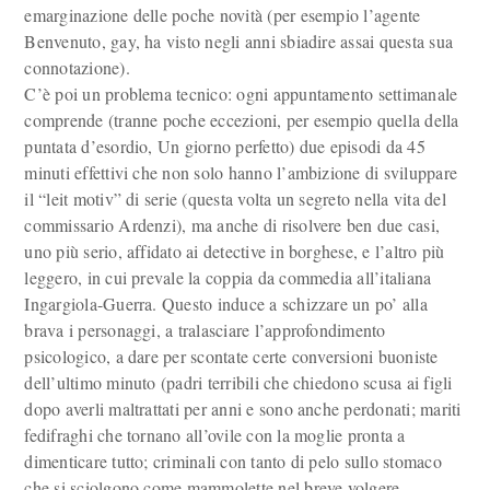
emarginazione delle poche novità (per esempio l’agente
Benvenuto, gay, ha visto negli anni sbiadire assai questa sua
connotazione).
C’è poi un problema tecnico: ogni appuntamento settimanale
comprende (tranne poche eccezioni, per esempio quella della
puntata d’esordio, Un giorno perfetto) due episodi da 45
minuti effettivi che non solo hanno l’ambizione di sviluppare
il “leit motiv” di serie (questa volta un segreto nella vita del
commissario Ardenzi), ma anche di risolvere ben due casi,
uno più serio, affidato ai detective in borghese, e l’altro più
leggero, in cui prevale la coppia da commedia all’italiana
Ingargiola-Guerra. Questo induce a schizzare un po’ alla
brava i personaggi, a tralasciare l’approfondimento
psicologico, a dare per scontate certe conversioni buoniste
dell’ultimo minuto (padri terribili che chiedono scusa ai figli
dopo averli maltrattati per anni e sono anche perdonati; mariti
fedifraghi che tornano all’ovile con la moglie pronta a
dimenticare tutto; criminali con tanto di pelo sullo stomaco
che si sciolgono come mammolette nel breve volgere,