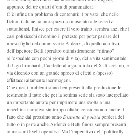
appunto, dei tre quarti d’ora di prammatica).
C’è infine un problema di contenuti: il privato, che nelle
fiction italiane ha uno spazio sconosciuto alle serie tv
statunitensi, finisce per essere il vero traino; sembra anzi che i
casi polizieschi diventino il pretesto per poter parlare del
nuovo figlio del commissario Ardenzi, di quello adottivo
dell’ispettore Belli (peraltro ottimisticamente “ritirato”
all’ospedale con pochi giorni di vita), della vita sentimentale
di Ugo Lombardi, l’addetto alla guardiola del X Tuscolano, e
via dicendo con un grande spreco di effetti e (spesso)
effettacci altamente lacrimogeni.
Che questi problemi siano ben presenti alla produzione lo
testimonia il fatto che per la settima serie sia stato interpellato
un importante autore per imprimere una svolta a una
macchina narrativa sin troppo oliata; considerando anche il
fatto che dal prossimo anno
Distretto di polizia
perderà del
tutto o in parte anche Ardenzi e Belli finora sempre presenti
ai massimi livelli operativi. Ma l’imperativo del “politically