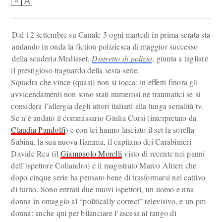
A
A
Dal 12 settembre su Canale 5 ogni martedì in prima serata sta
andando in onda la fiction poliziesca di maggior successo
della scuderia Mediaset,
Distretto di polizia
, giunta a tagliare
il prestigioso traguardo della sesta serie.
Squadra che vince (quasi) non si tocca: in effetti finora gli
avvicendamenti non sono stati numerosi né traumatici se si
considera l’allergia degli attori italiani alla lunga serialità tv.
Se n’è andato il commissario Giulia Corsi (interpretato da
Claudia Pandolfi
) e con lei hanno lasciato il set la sorella
Sabina, la sua nuova fiamma, il capitano dei Carabinieri
Davide Rea (il
Giampaolo Morelli
visto di recente nei panni
dell’ispettore Coliandro) e il magistrato Marco Altieri che
dopo cinque serie ha pensato bene di trasformarsi nel cattivo
di turno. Sono entrati due nuovi ispettori, un uomo e una
donna in omaggio al “politically correct” televisivo, e un pm
donna: anche qui per bilanciare l’ascesa al rango di