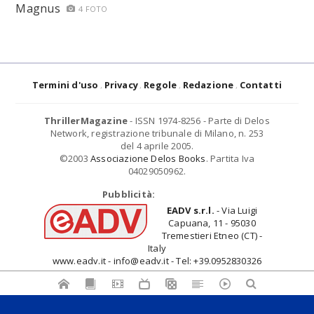
Magnus
4 FOTO
Termini d'uso
Privacy
Regole
Redazione
Contatti
ThrillerMagazine
- ISSN 1974-8256 - Parte di Delos
Network, registrazione tribunale di Milano, n. 253
del 4 aprile 2005.
©2003
Associazione Delos Books
. Partita Iva
04029050962.
Pubblicità:
EADV s.r.l.
- Via Luigi
Capuana, 11 - 95030
Tremestieri Etneo (CT) -
Italy
www.eadv.it - info@eadv.it - Tel: +39.0952830326