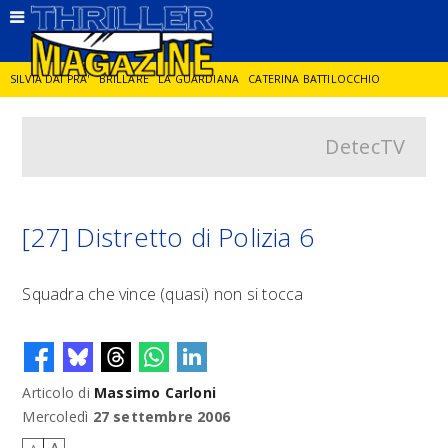
SILVIA DAI PRA'
BRILLARE
LA GUARDIANA
CATERINA BATTILOCCHIO
DetecTV
JORGE DIAZ
LA SPIA
DELITTO IN CORNICE
GIANCARLO DE CATALDO
DIEGO ZANDEL
GLI ANNI DI PIETRA
[27] Distretto di Polizia 6
Squadra che vince (quasi) non si tocca
Articolo di
Massimo Carloni
Mercoledì
27 settembre 2006