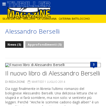
SILVIA DAI PRA'
BRILLARE
LA GUARDIANA
CATERINA BATTILOCCHIO
Alessandro Berselli
JORGE DIAZ
LA SPIA
DELITTO IN CORNICE
GIANCARLO DE CATALDO
News (5)
Approfondimenti (5)
DIEGO ZANDEL
GLI ANNI DI PIETRA
3
Il nuovo libro di Alessandro Berselli
DI REDAZIONE
MARTEDÌ 1 LUGLIO 2014
Da oggi finalmente in libreria l'ultimo romanzo del
bolognese Alessandro Berselli. Una deliziosa lettura che vi
stupirà e vi farà sorridere, ma non solo: vi sentirete più
leggeri. Perché "Anche le scimmie cadono dagli alberi" è un