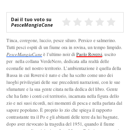
Dai il tuo voto su
PesceMangiaCane
Tinca, coregone, luccio, pesce siluro. Persico e salmerino.
Tutti pesci ospiti di un fiume ora in rovina, un tempo limpido.
PesceMangiaCane
è l’ultimo noir di
Paolo Roversi
, uscito
per nella collana VerdeNero, dedicata alla realtà delle
ecomafie nel nostro territorio. L’ambientazione è quella della
Bassa in cui Roversi è nato e che ha scelto come uno dei
luoghi privilegiati delle sue precedenti narrazioni, con le sue
sfumature e la sua gente citata nella dedica del libro. Gente
che ha fatto i conti col territorio, incarnata nella figura dello
zio e nei suoi ricordi, nei momenti di pesca e nella parlata dal
sapore popolano. È proprio lo zio che spiega il rapporto
contrastante tra il Po e gli abitanti delle terre da lui bagnate,
dopo aver rievocato la tragedia del 1951, quando il fiume