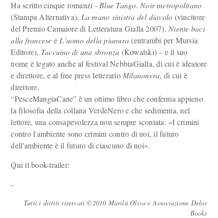
Ha scritto cinque romanzi -
Blue Tango. Noir metropolitano
(Stampa Alternativa),
La mano sinistra del diavolo
(vincitore
del Premio Camaiore di Letteratura Gialla 2007),
Niente baci
alla francese
e
L’uomo della pianura
(entrambi per Mursia
Editore),
Taccuino di una sbronza
(Kowalski) – e il suo
nome è legato anche al festival NebbiaGialla, di cui è ideatore
e direttore, e al free press letterario
Milanonera
, di cui è
direttore.
“PesceMangiaCane” è un ottimo libro che conferma appieno
la filosofia della collana VerdeNero e che sedimenta, nel
lettore, una consapevolezza non sempre scontata: «I crimini
contro l'ambiente sono crimini contro di noi, il futuro
dell'ambiente è il futuro di ciascuno di noi».
Qui il book-trailer:
-
Tutti i diritti riservati ©2010 Marilù Oliva e Associazione Delos
Books