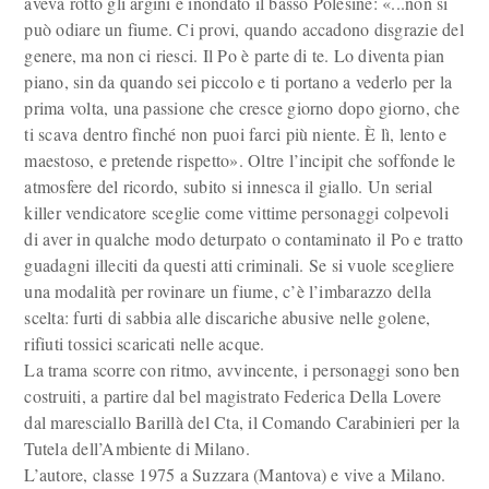
aveva rotto gli argini e inondato il basso Polesine: «...non si
può odiare un fiume. Ci provi, quando accadono disgrazie del
genere, ma non ci riesci. Il Po è parte di te. Lo diventa pian
piano, sin da quando sei piccolo e ti portano a vederlo per la
prima volta, una passione che cresce giorno dopo giorno, che
ti scava dentro finché non puoi farci più niente. È lì, lento e
maestoso, e pretende rispetto». Oltre l’incipit che soffonde le
atmosfere del ricordo, subito si innesca il giallo. Un serial
killer vendicatore sceglie come vittime personaggi colpevoli
di aver in qualche modo deturpato o contaminato il Po e tratto
guadagni illeciti da questi atti criminali. Se si vuole scegliere
una modalità per rovinare un fiume, c’è l’imbarazzo della
scelta: furti di sabbia alle discariche abusive nelle golene,
rifiuti tossici scaricati nelle acque.
La trama scorre con ritmo, avvincente, i personaggi sono ben
costruiti, a partire dal bel magistrato Federica Della Lovere
dal maresciallo Barillà del Cta, il Comando Carabinieri per la
Tutela dell’Ambiente di Milano.
L’autore, classe 1975 a Suzzara (Mantova) e vive a Milano.