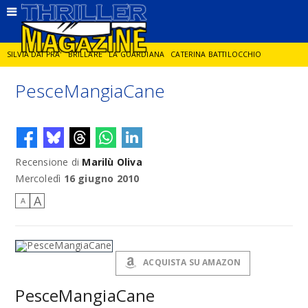
SILVIA DAI PRA'
BRILLARE
LA GUARDIANA
CATERINA BATTILOCCHIO
PesceMangiaCane
JORGE DIAZ
LA SPIA
DELITTO IN CORNICE
GIANCARLO DE CATALDO
DIEGO ZANDEL
GLI ANNI DI PIETRA
Recensione di
Marilù Oliva
Mercoledì
16 giugno 2010
A
A
ACQUISTA SU AMAZON
PesceMangiaCane