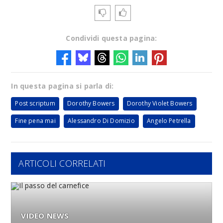
Condividi questa pagina:
In questa pagina si parla di:
Post scriptum
Dorothy Bowers
Dorothy Violet Bowers
Fine pena mai
Alessandro Di Domizio
Angelo Petrella
ARTICOLI CORRELATI
VIDEO NEWS