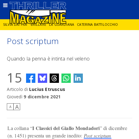
SILVIA DAI PRA'
BRILLARE
LA GUARDIANA
CATERINA BATTILOCCHIO
Post scriptum
JORGE DIAZ
LA SPIA
DELITTO IN CORNICE
GIANCARLO DE CATALDO
Quando la penna è intinta nel veleno
DIEGO ZANDEL
GLI ANNI DI PIETRA
15
Articolo di
Lucius Etruscus
Giovedì
9 dicembre 2021
A
A
I Classici del Giallo Mondadori
La collana “
” di dicembre
(n. 1451) presenta un grande inedito:
Post scriptum