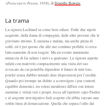
(
Postscript to Poison
, 1938), di
Dorothy Bowers
.
La trama
La signora Lackland sa come farsi odiare. Dalle due nipoti
acquisite, dalla dama di compagnia, dalle altre persone che le
gravitano intorno. È anziana e malata, ma anche piena di
soldi, ed è per questo che alle sue continue perfidie si cerca
faticosamente di non reagire. Ma un evento imminente
minaccia di far saltare i nervi a qualcuno. La signora aspetta
infatti con malevolo compiacimento una visita del suo
avvocato da cui potrebbe dipendere il futuro di tutti loro,
poiché senza dubbio intende dare disposizioni per l’eredità.
Quando poi irrompe un delitto a sconvolgere i pur contorti
equilibri domestici, tra veleni metaforici diffusi con lettere
anonime e veleni veri e propri, tocca all’ispettore capo Pardoe
e al sergente investigativo Salt scoprire chi abbia varcato una
sottile linea di demarcazione. Quella che separa l’odio dal