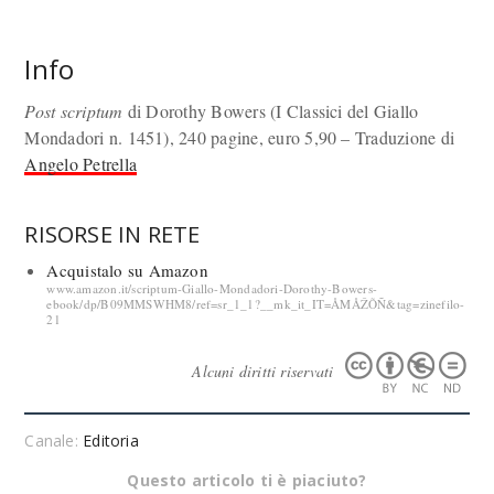
Info
Post scriptum
di Dorothy Bowers (I Classici del Giallo
Mondadori n. 1451), 240 pagine, euro 5,90 – Traduzione di
Angelo Petrella
RISORSE IN RETE
Acquistalo su Amazon
www.amazon.it/scriptum-Giallo-Mondadori-Dorothy-Bowers-
ebook/dp/B09MMSWHM8/ref=sr_1_1?__mk_it_IT=ÅMÅŽÕÑ&tag=zinefilo-
21
Alcuni diritti riservati
Canale:
Editoria
Questo articolo ti è piaciuto?