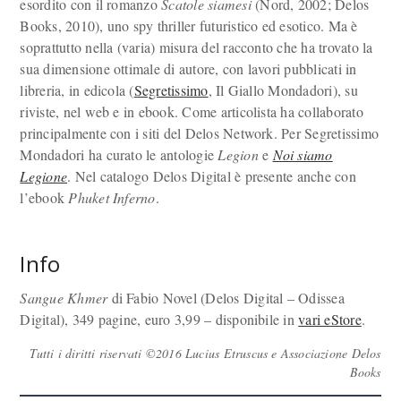
esordito con il romanzo
Scatole siamesi
(Nord, 2002; Delos
Books, 2010), uno spy thriller futuristico ed esotico. Ma è
soprattutto nella (varia) misura del racconto che ha trovato la
sua dimensione ottimale di autore, con lavori pubblicati in
libreria, in edicola (
Segretissimo
, Il Giallo Mondadori), su
riviste, nel web e in ebook. Come articolista ha collaborato
principalmente con i siti del Delos Network. Per Segretissimo
Mondadori ha curato le antologie
Legion
e
Noi siamo
Legione
. Nel catalogo Delos Digital è presente anche con
l’ebook
Phuket Inferno
.
Info
Sangue Khmer
di Fabio Novel (Delos Digital – Odissea
Digital), 349 pagine, euro 3,99 – disponibile in
vari eStore
.
Tutti i diritti riservati ©2016 Lucius Etruscus e Associazione Delos
Books