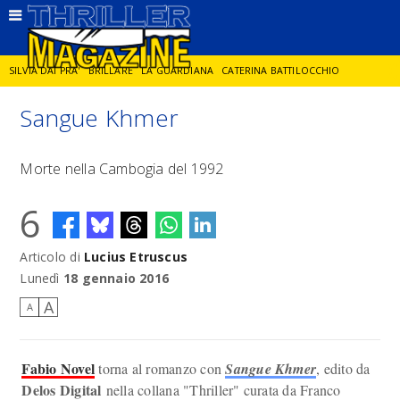
SILVIA DAI PRA'
BRILLARE
LA GUARDIANA
CATERINA BATTILOCCHIO
Sangue Khmer
JORGE DIAZ
LA SPIA
DELITTO IN CORNICE
GIANCARLO DE CATALDO
Morte nella Cambogia del 1992
DIEGO ZANDEL
GLI ANNI DI PIETRA
6
Articolo di
Lucius Etruscus
Lunedì
18 gennaio 2016
A
A
Fabio Novel
torna al romanzo con
Sangue Khmer
, edito da
Delos Digital
nella collana "Thriller" curata da Franco