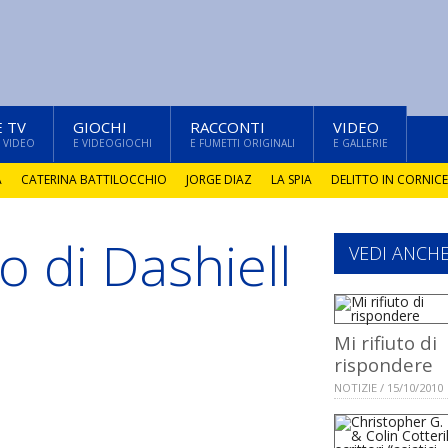
E TV
GIOCHI
RACCONTI
VIDEO
 VIDEO
E VIDEOGIOCHI
E FUMETTI ORIGINALI
E GALLERIE
A
CATERINA BATTILOCCHIO
JORGE DIAZ
LA SPIA
DELITTO IN CORNICE
o di Dashiell
VEDI ANCH
Mi rifiuto di
rispondere
NOTIZIE / 15/10/2010