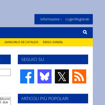
Informazioni
Login/Registrati
GIANCARLO DE CATALDO
DIEGO ZANDEL
E
SEGUICI SU
𝕏
ARTICOLI PIÙ POPOLARI