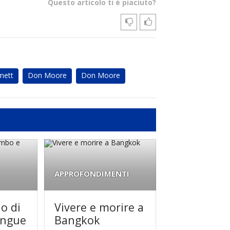
Questo articolo ti è piaciuto?
mett
Don Moore
Don Moore
APPROFONDIMENTI
o di
Vivere e morire a
angue
Bangkok