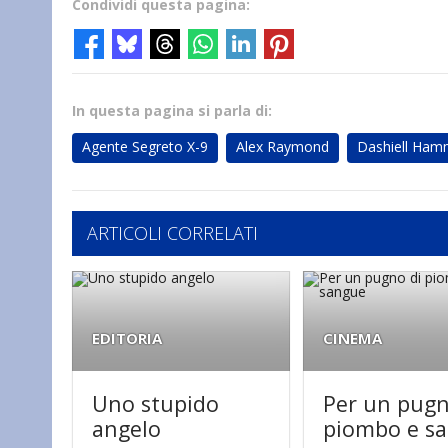
Condividi questa pagina:
In questa pagina si parla di:
Agente Segreto X-9
Alex Raymond
Dashiell Ham
ARTICOLI CORRELATI
EDITORIA
CINEMA
Uno stupido
Per un pugn
angelo
piombo e s