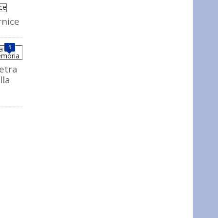
rnice
1
ietra
lla