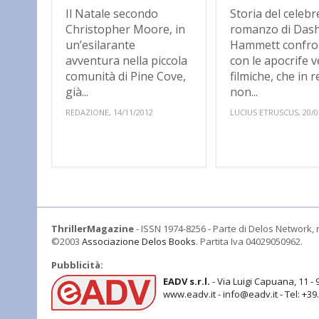
Il Natale secondo
Storia del celebr
Christopher Moore, in
romanzo di Dash
un’esilarante
Hammett confro
avventura nella piccola
con le apocrife v
comunità di Pine Cove,
filmiche, che in r
già...
non...
REDAZIONE, 14/11/2012
LUCIUS ETRUSCUS, 20/0
ThrillerMagazine
- ISSN 1974-8256 - Parte di Delos Network, r
©2003
Associazione Delos Books
. Partita Iva 04029050962.
Pubblicità:
EADV s.r.l.
- Via Luigi Capuana, 11 - 
www.eadv.it - info@eadv.it - Tel: +3