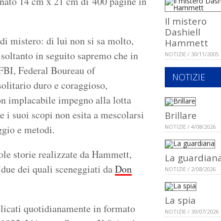
onato 14 cm x 21 cm di 400 pagine in
Il mistero
Dashiell
i mistero: di lui non si sa molto,
Hammett
soltanto in seguito sapremo che in
NOTIZIE / 30/11/2005
’FBI, Federal Boureau of
NOTIZIE
solitario duro e coraggioso,
on implacabile impegno alla lotta
e i suoi scopi non esita a mescolarsi
Brillare
ggio e metodi.
NOTIZIE / 4/08/2026
sole storie realizzate da Hammett,
La guardian
(due dei quali sceneggiati da
Don
NOTIZIE / 2/08/2026
La spia
blicati quotidianamente in formato
NOTIZIE / 30/07/2026