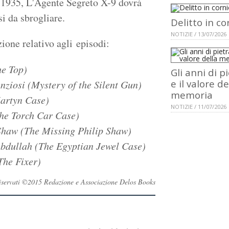
e 1935, L'Agente Segreto X-9 dovrà
si da sbrogliare.
Delitto in co
NOTIZIE / 13/07/2026
zione relativo agli episodi:
he Top)
Gli anni di p
e il valore de
lenziosi (Mystery of the Silent Gun)
memoria
Martyn Case)
NOTIZIE / 11/07/2026
The Torch Car Case)
 Shaw (The Missing Philip Shaw)
 Abdullah (The Egyptian Jewel Case)
(The Fixer)
i riservati ©2015 Redazione e Associazione Delos Books