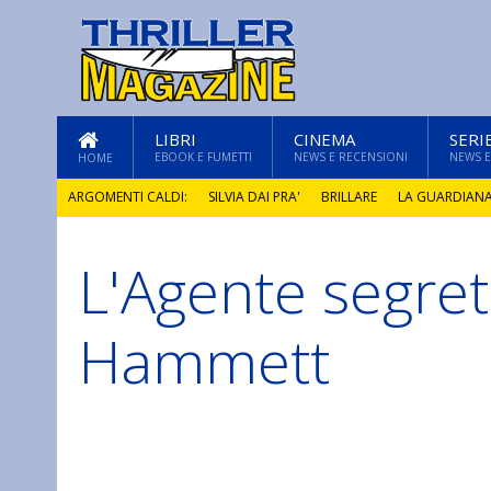
LIBRI
CINEMA
SERI
EBOOK E FUMETTI
NEWS E RECENSIONI
NEWS E
HOME
ARGOMENTI CALDI:
SILVIA DAI PRA'
BRILLARE
LA GUARDIAN
L'Agente segret
GLI ANNI DI PIETRA
Hammett