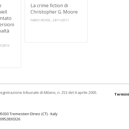
e
La crime fiction di
iell
Christopher G. Moore
ntato
FABIO NOVEL, 24/11/2011
ersioni
ealtà
1/2012
egistrazione tribunale di Milano, n. 253 del 4 aprile 2005.
Termini
95030 Tremestieri Etneo (CT) - Italy
9.0952830326