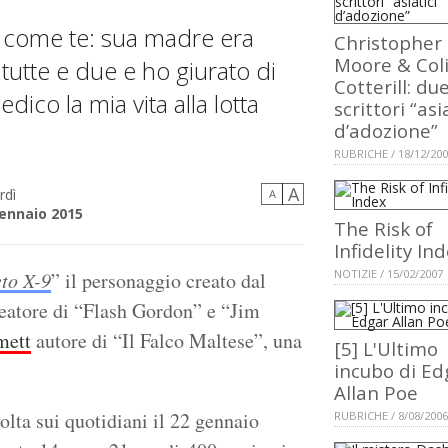
 come te: sua madre era
Christopher 
Moore & Col
 tutte e due e ho giurato di
Cotterill: du
edico la mia vita alla lotta
scrittori “asi
d’adozione”
RUBRICHE / 18/12/20
A
rdì
A
ennaio 2015
The Risk of
Infidelity In
NOTIZIE / 15/02/2007
to X-9
” il personaggio creato dal
reatore di “Flash Gordon” e “Jim
mett
autore di “Il Falco Maltese”, una
[5] L'Ultimo
incubo di Ed
Allan Poe
lta sui quotidiani il 22 gennaio
RUBRICHE / 8/08/2006