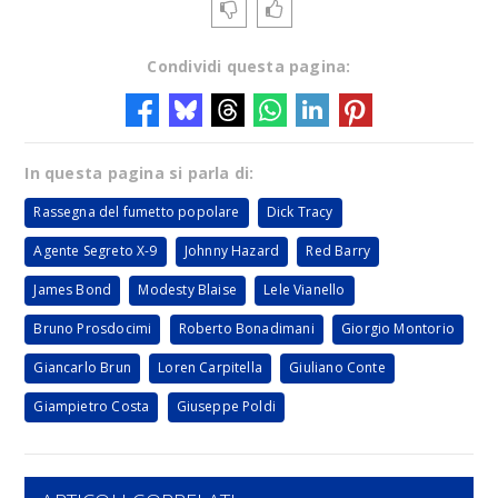
Condividi questa pagina:
In questa pagina si parla di:
Rassegna del fumetto popolare
Dick Tracy
Agente Segreto X-9
Johnny Hazard
Red Barry
James Bond
Modesty Blaise
Lele Vianello
Bruno Prosdocimi
Roberto Bonadimani
Giorgio Montorio
Giancarlo Brun
Loren Carpitella
Giuliano Conte
Giampietro Costa
Giuseppe Poldi