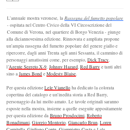
L’annuale mostra veronese, la
Rassegna del fumetto popolare
- ospitata nel Centro Civico della VI Circoscrizione del
Comune di Verona, nel quartiere di Borgo Venezia - giunge
alla diciannovesima edizione. Rinnovata e ampliata propone
un’ampia rassegna del fumetto popolare del genere giallo e
ripercorre, dagli anni Trenta agli anni Sessanta, il cammino di
personaggi amatissimi come, per esempio,
Dick Tracy
,
l’
Agente Segreto X-9
,
Johnny Hazard
,
Red Barry
e tanti altri
sino a
James Bond
e
Modesty Blaise
.
Per questa edizione
Lele Vianello
ha dedicato la colorata
copertina del catalogo e un’inedita storia a Red Barry,
personaggio da lui molto amato. Le tavole originali saranno
esposte nella mostra, insieme a quelle eseguite appositamente
per questa edizione da
Bruno Prosdocimi
,
Roberto
Bonadimani
,
Giorgio Montorio
,
Giancarlo Brun
,
Loren
Carpitella
,
Giuliano Conte
,
Giampietro Costa
e Lele