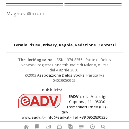
Magnus
4 FOTO
Termini d'uso
Privacy
Regole
Redazione
Contatti
ThrillerMagazine
- ISSN 1974-8256 - Parte di Delos
Network, registrazione tribunale di Milano, n. 253
del 4 aprile 2005.
©2003
Associazione Delos Books
. Partita Iva
04029050962.
Pubblicità:
EADV s.r.l.
- Via Luigi
Capuana, 11 - 95030
Tremestieri Etneo (CT) -
Italy
www.eadv.it - info@eadv.it - Tel: +39.0952830326