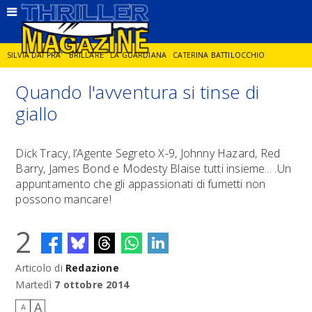
SILVIA DAI PRA'
BRILLARE
LA GUARDIANA
CATERINA BATTILOCCHIO
Quando l'avventura si tinse di
JORGE DIAZ
LA SPIA
DELITTO IN CORNICE
GIANCARLO DE CATALDO
giallo
DIEGO ZANDEL
GLI ANNI DI PIETRA
Dick Tracy, l’Agente Segreto X-9, Johnny Hazard, Red
Barry, James Bond e Modesty Blaise tutti insieme... .Un
appuntamento che gli appassionati di fumetti non
possono mancare!
2
Articolo di
Redazione
Martedì
7 ottobre 2014
A
A