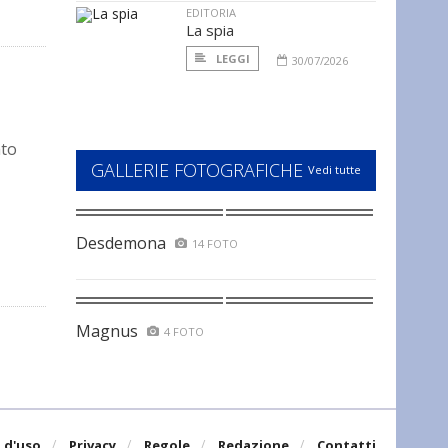
EDITORIA
La spia
LEGGI
30/07/2026
ato
GALLERIE FOTOGRAFICHE
Vedi tutte
Desdemona
14 FOTO
Magnus
4 FOTO
 d'uso
Privacy
Regole
Redazione
Contatti