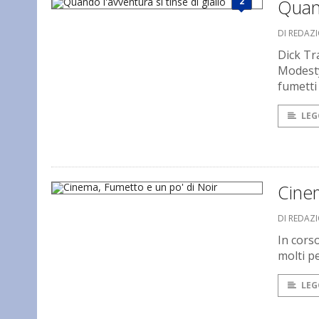
2
Quand
DI REDAZ
Dick Tr
Modesty
fumetti
LEG
Cinem
DI REDAZ
In cors
molti p
LEG