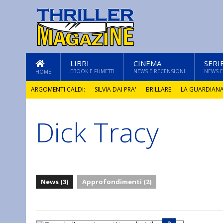
LIBRI
CINEMA
SERI
EBOOK E FUMETTI
NEWS E RECENSIONI
NEWS E
HOME
ARGOMENTI CALDI:
SILVIA DAI PRA'
BRILLARE
LA GUARDIAN
Dick Tracy
GLI ANNI DI PIETRA
News (3)
Approfondimenti (2)