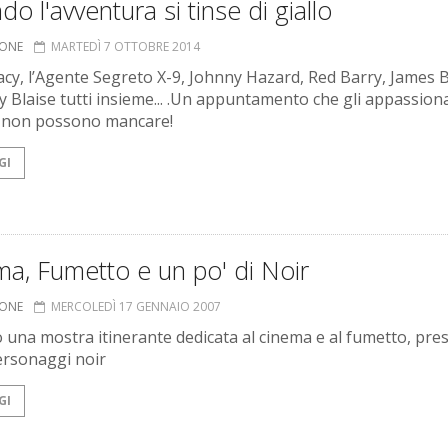
o l'avventura si tinse di giallo
IONE
MARTEDÌ 7 OTTOBRE 2014
acy, l’Agente Segreto X-9, Johnny Hazard, Red Barry, James 
 Blaise tutti insieme... .Un appuntamento che gli appassiona
 non possono mancare!
GI
a, Fumetto e un po' di Noir
IONE
MERCOLEDÌ 17 GENNAIO 2007
o una mostra itinerante dedicata al cinema e al fumetto, pre
ersonaggi noir
GI