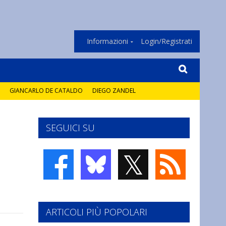
Informazioni
Login/Registrati
GIANCARLO DE CATALDO
DIEGO ZANDEL
SEGUICI SU
𝕏
ARTICOLI PIÙ POPOLARI