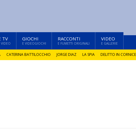
E TV
GIOCHI
RACCONTI
VIDEO
 VIDEO
E VIDEOGIOCHI
E FUMETTI ORIGINALI
E GALLERIE
A
CATERINA BATTILOCCHIO
JORGE DIAZ
LA SPIA
DELITTO IN CORNICE