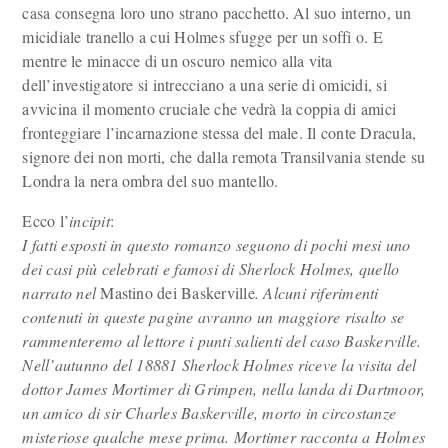
casa consegna loro uno strano pacchetto. Al suo interno, un
micidiale tranello a cui Holmes sfugge per un soffi o. E
mentre le minacce di un oscuro nemico alla vita
dell’investigatore si intrecciano a una serie di omicidi, si
avvicina il momento cruciale che vedrà la coppia di amici
fronteggiare l’incarnazione stessa del male. Il conte Dracula,
signore dei non morti, che dalla remota Transilvania stende su
Londra la nera ombra del suo mantello.
Ecco l’
incipit
:
I fatti esposti in questo romanzo seguono di pochi mesi uno
dei casi più celebrati e famosi di Sherlock Holmes, quello
narrato nel
Mastino dei Baskerville
. Alcuni riferimenti
contenuti in queste pagine avranno un maggiore risalto se
rammenteremo al lettore i punti salienti del caso Baskerville.
Nell’autunno del 18881 Sherlock Holmes riceve la visita del
dottor James Mortimer di Grimpen, nella landa di Dartmoor,
un amico di sir Charles Baskerville, morto in circostanze
misteriose qualche mese prima. Mortimer racconta a Holmes