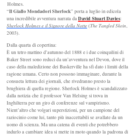
Holmes.
Il Giallo Mondadori Sherlock
“
” porta a luglio in edicola
David Stuart Davies
una incredibile avventura narrata da
:
Sherlock Holmes e il Signore della Notte
(
The Tangled Skein
,
2003).
Dalla quarta di copertina:
È un tetro mattino d’autunno del 1888 e i due coinquilini di
Baker Street sono reduci da un’avventura nel Devon, dove il
caso della maledizione dei Baskerville ha sfi dato i limiti della
ragione umana. Certo non possono immaginare, durante la
consueta lettura dei giornali, che rivedranno presto la
brughiera di quella regione. Sherlock Holmes è scandalizzato
dalla notizia che il professor Van Helsing si trova in
Inghilterra per un giro di conferenze sul vampirismo.
Nient’altro che volgari superstizioni, per un campione del
raziocinio come lui, tanto più inaccettabili se avallate da un
uomo di scienza. Ma una catena di eventi che potrebbero
indurlo a cambiare idea si mette in moto quando la padrona di