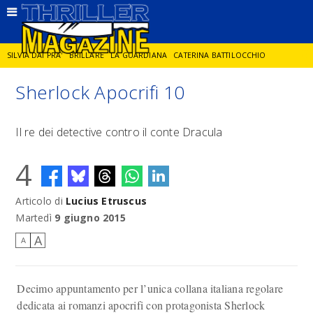
SILVIA DAI PRA'
BRILLARE
LA GUARDIANA
CATERINA BATTILOCCHIO
Sherlock Apocrifi 10
JORGE DIAZ
LA SPIA
DELITTO IN CORNICE
GIANCARLO DE CATALDO
Il re dei detective contro il conte Dracula
DIEGO ZANDEL
GLI ANNI DI PIETRA
4
Articolo di
Lucius Etruscus
Martedì
9 giugno 2015
A
A
Decimo appuntamento per l’unica collana italiana regolare
dedicata ai romanzi apocrifi con protagonista Sherlock