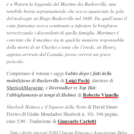
e a Watson la leggenda del Mastino dei Baskerville, una
temibile bestia soprannaturale che aveva squarciato la gola
del malvagio sir Hugo Baskerville nel 1648. Da quell’anno il
cane fantasma aveva continuato a infestare la brughiera
terrorizzando i discendenti di quella famiglia. Mortimer è
convinto che il mastino sia in qualche maniera responsabile
della morte di sir Charles e teme che l’erede, sir Henry,
appena arrivato dal Canada, possa correre un grave
pericolo.
Completano il volume i saggi
Subito dopo i fatti della
Luigi Pachì
maledizione di Baskerville
di
, direttore di
SherlockMagazine
, e
Deerstalker vs Top Hat:
Roberto Vianello
l’abbigliamento ai tempi di Holmes
di
.
Sherlock Holmes e il Signore della Notte
di David Stuart
Davies (Il Giallo Mondadori Sherlock n. 10), 196 pagine,
Giancarlo Carlotti
euro 5,90 - Traduzione di
Tutti i diritti riservati ©2015 Lucius Etruscus e Associazione Delos