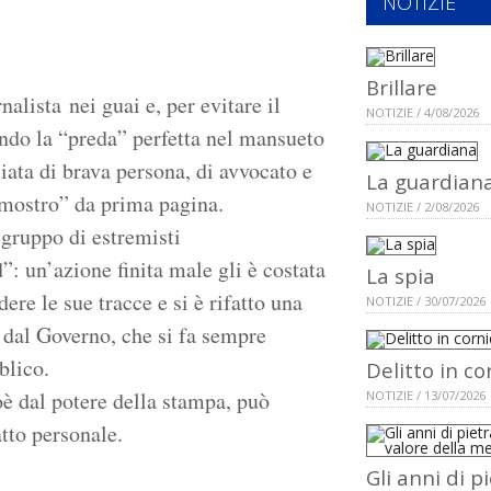
NOTIZIE
Brillare
lista nei guai e, per evitare il
NOTIZIE / 4/08/2026
ando la “preda” perfetta nel mansueto
iata di brava persona, di avvocato e
La guardian
“mostro” da prima pagina.
NOTIZIE / 2/08/2026
 gruppo di estremisti
 un’azione finita male gli è costata
La spia
ere le sue tracce e si è rifatto una
NOTIZIE / 30/07/2026
o dal Governo, che si fa sempre
blico.
Delitto in co
oè dal potere della stampa, può
NOTIZIE / 13/07/2026
atto personale.
Gli anni di p