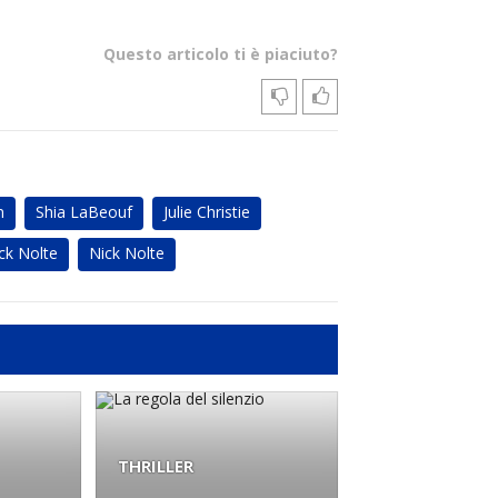
Questo articolo ti è piaciuto?
n
Shia LaBeouf
Julie Christie
ck Nolte
Nick Nolte
THRILLER