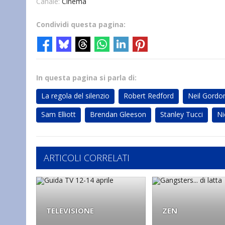
Canale:
Cinema
Condividi questa pagina:
In questa pagina si parla di:
La regola del silenzio
Robert Redford
Neil Gordo
Sam Elliott
Brendan Gleeson
Stanley Tucci
Ni
ARTICOLI CORRELATI
TELEVISIONE
ZEN