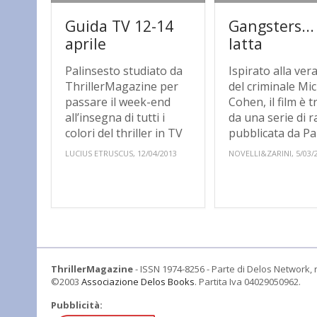
Guida TV 12-14
Gangsters...
aprile
latta
Palinsesto studiato da
Ispirato alla ver
ThrillerMagazine per
del criminale Mi
passare il week-end
Cohen, il film è t
all’insegna di tutti i
da una serie di r
colori del thriller in TV
pubblicata da Pau
LUCIUS ETRUSCUS, 12/04/2013
NOVELLI&ZARINI, 5/03/
ThrillerMagazine
- ISSN 1974-8256 - Parte di Delos Network, r
©2003
Associazione Delos Books
. Partita Iva 04029050962.
Pubblicità: