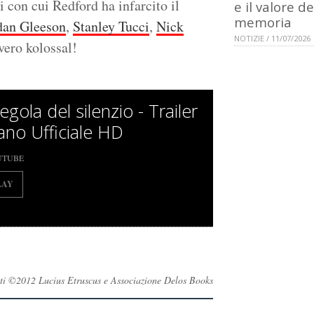
i con cui Redford ha infarcito il
e il valore de
memoria
dan Gleeson
,
Stanley Tucci
,
Nick
NOTIZIE / 11/07/2026
vero kolossal!
egola del silenzio - Trailer
iano Ufficiale HD
UTUBE
LAY
ervati ©2012 Lucius Etruscus e Associazione Delos Books