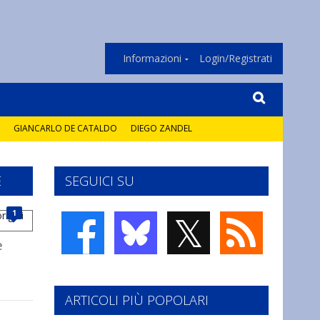
Informazioni
Login/Registrati
GIANCARLO DE CATALDO
DIEGO ZANDEL
E
SEGUICI SU
𝕏
1
e
ARTICOLI PIÙ POPOLARI