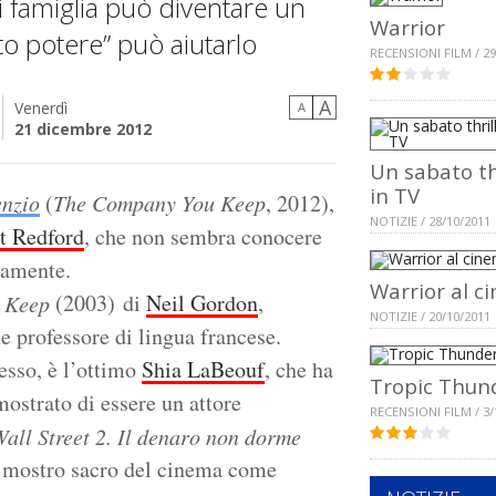
 famiglia può diventare un
Warrior
to potere” può aiutarlo
RECENSIONI FILM / 29
A
Venerdì
A
21 dicembre 2012
Un sabato th
in TV
enzio
(
The Company You Keep
, 2012),
NOTIZIE / 28/10/2011
t Redford
, che non sembra conocere
camente.
Warrior al c
(2003) di
Neil Gordon
,
 Keep
NOTIZIE / 20/10/2011
e professore di lingua francese.
tesso, è l’ottimo
Shia LaBeouf
, che ha
Tropic Thun
ostrato di essere un attore
RECENSIONI FILM / 3/
all Street 2. Il denaro non dorme
ro mostro sacro del cinema come