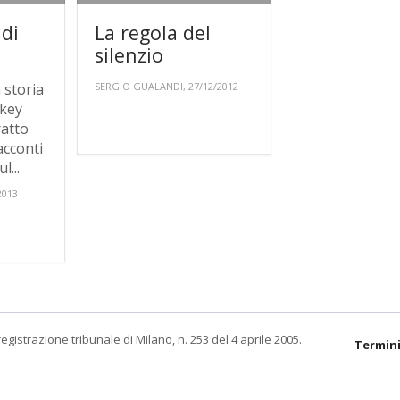
 di
La regola del
silenzio
a storia
SERGIO GUALANDI, 27/12/2012
ckey
ratto
acconti
l...
2013
egistrazione tribunale di Milano, n. 253 del 4 aprile 2005.
Termini