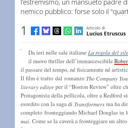
l’estremismo, un mansueto padre di
nemico pubblico: forse solo il “quar
1
Articolo di
Lucius Etruscus
Da ieri nelle sale italiane
La regola del sil
il nuovo thriller dell’immarcescibile
Rober
il passare del tempo, né fisicamente né artisti
Il film è tratto dal romanzo
The Company You
per il “Boston Review” oltre ch
literary editor
Protagonista della pellicola, oltre a Redford s
esordito con la saga di
ma ha dim
Transformers
completo fronteggiando Michael Douglas in
W
. Come se la caverà a fronteggiare un alt
mai