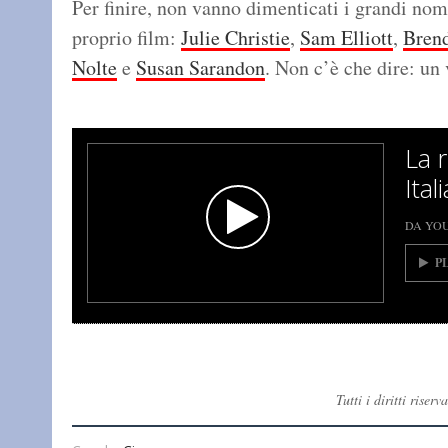
Per finire, non vanno dimenticati i grandi nom
proprio film:
Julie Christie
,
Sam Elliott
,
Bren
Nolte
e
Susan Sarandon
. Non c’è che dire: un 
La r
Ital
DA YO
P
Tutti i diritti ris