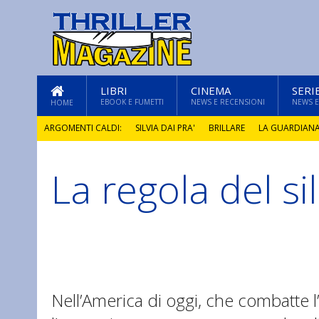
LIBRI
CINEMA
SERI
EBOOK E FUMETTI
NEWS E RECENSIONI
NEWS E
HOME
ARGOMENTI CALDI:
SILVIA DAI PRA'
BRILLARE
LA GUARDIAN
La regola del si
GLI ANNI DI PIETRA
Nell’America di oggi, che combatte 