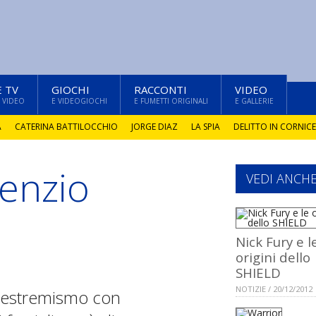
E TV
GIOCHI
RACCONTI
VIDEO
 VIDEO
E VIDEOGIOCHI
E FUMETTI ORIGINALI
E GALLERIE
A
CATERINA BATTILOCCHIO
JORGE DIAZ
LA SPIA
DELITTO IN CORNICE
lenzio
VEDI ANCH
Nick Fury e l
origini dello
SHIELD
NOTIZIE / 20/12/2012
l’estremismo con