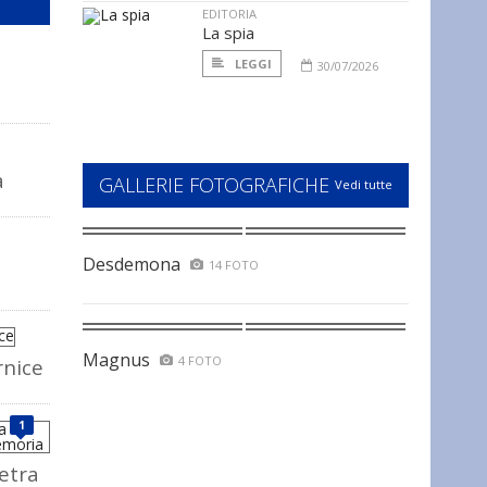
EDITORIA
La spia
LEGGI
30/07/2026
a
GALLERIE FOTOGRAFICHE
Vedi tutte
Desdemona
14 FOTO
Magnus
4 FOTO
rnice
1
ietra