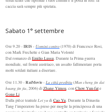
serial killer che riprende i suoi crimini e li posta in rete: la
caccia sarà sempre più spietata.
Sabato 1° settembre
IRIS
Ore 9.20 -
-
Uomini contro
(1970) di Francesco Rosi,
con Mark Frechette e Gian Maria Volonté
Dal romanzo di
Emilio Lussu
. Durante la Prima guerra
mondiale, sul fronte austriaco, un assalto fallimentare porta
molti soldati italiani a disertare.
RaiMovie
Ore 11.30 -
-
La città proibita
(
Man cheng jin dai
huang jin jia
, 2006) di
Zhang Yimou
, con
Chow Yun-fat
e
Gong Li
Dalla pièce teatrale
Lei yu
di
Cao Yu
. Durante la Dinastia
Tang l’imperatore ha preso per moglie la principessa di una