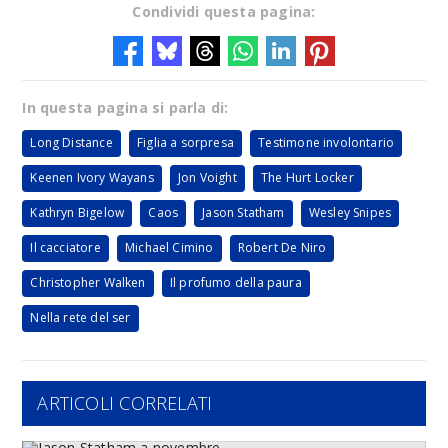
Condividi questa pagina:
In questa pagina si parla di:
Long Distance
Figlia a sorpresa
Testimone involontario
Keenen Ivory Wayans
Jon Voight
The Hurt Locker
Kathryn Bigelow
Caos
Jason Statham
Wesley Snipes
Il cacciatore
Michael Cimino
Robert De Niro
Christopher Walken
Il profumo della paura
Nella rete del ser
ARTICOLI CORRELATI