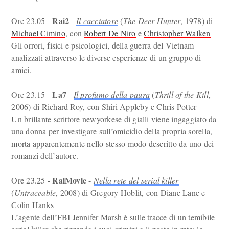
Rai2
Ore 23.05 -
-
Il cacciatore
(
The Deer Hunter
, 1978) di
Michael Cimino
, con
Robert De Niro
e
Christopher Walken
Gli orrori, fisici e psicologici, della guerra del Vietnam
analizzati attraverso le diverse esperienze di un gruppo di
amici.
La7
Ore 23.15 -
-
Il profumo della paura
(
Thrill of the Kill
,
2006) di Richard Roy, con Shiri Appleby e Chris Potter
Un brillante scrittore newyorkese di gialli viene ingaggiato da
una donna per investigare sull’omicidio della propria sorella,
morta apparentemente nello stesso modo descritto da uno dei
romanzi dell’autore.
RaiMovie
Ore 23.25 -
-
Nella rete del serial killer
(
Untraceable
, 2008) di Gregory Hoblit, con Diane Lane e
Colin Hanks
L’agente dell’FBI Jennifer Marsh è sulle tracce di un temibile