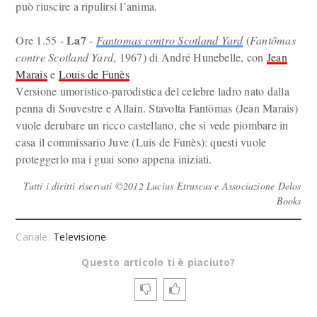
può riuscire a ripulirsi l’anima.
La7
Ore 1.55 -
-
Fantomas contro Scotland Yard
(
Fantômas
contre Scotland Yard
, 1967) di André Hunebelle, con
Jean
Marais
e
Louis de Funès
Versione umoristico-parodistica del celebre ladro nato dalla
penna di Souvestre e Allain. Stavolta Fantômas (Jean Marais)
vuole derubare un ricco castellano, che si vede piombare in
casa il commissario Juve (Luis de Funès): questi vuole
proteggerlo ma i guai sono appena iniziati.
Tutti i diritti riservati ©2012 Lucius Etruscus e Associazione Delos
Books
Canale:
Televisione
Questo articolo ti è piaciuto?