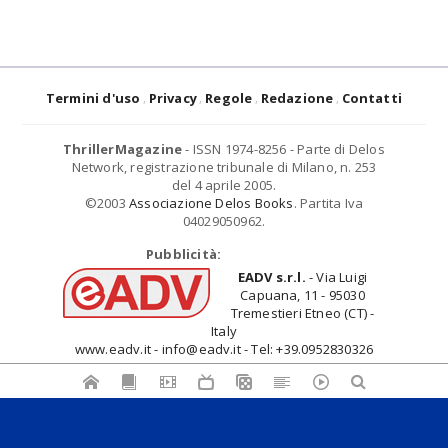
Termini d'uso
Privacy
Regole
Redazione
Contatti
ThrillerMagazine
- ISSN 1974-8256 - Parte di Delos
Network, registrazione tribunale di Milano, n. 253
del 4 aprile 2005.
©2003
Associazione Delos Books
. Partita Iva
04029050962.
Pubblicità:
EADV s.r.l.
- Via Luigi
Capuana, 11 - 95030
Tremestieri Etneo (CT) -
Italy
www.eadv.it - info@eadv.it - Tel: +39.0952830326