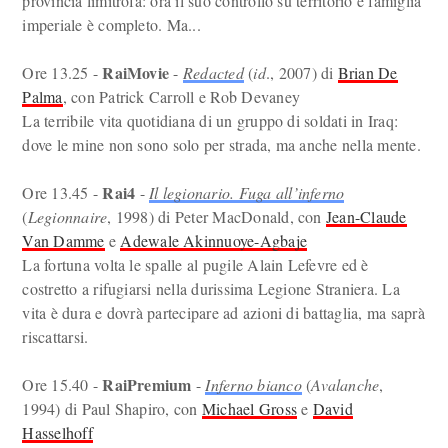
provincia limitrofa: ora il suo controllo su territorio e famiglia
imperiale è completo. Ma...
RaiMovie
Ore 13.25 -
-
Redacted
(
id
., 2007) di
Brian De
Palma
, con Patrick Carroll e Rob Devaney
La terribile vita quotidiana di un gruppo di soldati in Iraq:
dove le mine non sono solo per strada, ma anche nella mente.
Rai4
Ore 13.45 -
-
Il legionario. Fuga all’inferno
(
Legionnaire
, 1998) di Peter MacDonald, con
Jean-Claude
Van Damme
e
Adewale Akinnuoye-Agbaje
La fortuna volta le spalle al pugile Alain Lefevre ed è
costretto a rifugiarsi nella durissima Legione Straniera. La
vita è dura e dovrà partecipare ad azioni di battaglia, ma saprà
riscattarsi.
RaiPremium
Ore 15.40 -
-
Inferno bianco
(
Avalanche
,
1994) di Paul Shapiro, con
Michael Gross
e
David
Hasselhoff