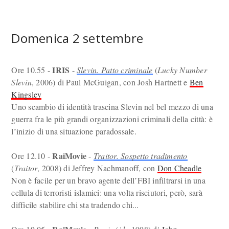
Domenica 2 settembre
IRIS
Ore 10.55 -
-
Slevin. Patto criminale
(
Lucky Number
Slevin
, 2006) di Paul McGuigan, con Josh Hartnett e
Ben
Kingsley
Uno scambio di identità trascina Slevin nel bel mezzo di una
guerra fra le più grandi organizzazioni criminali della città: è
l’inizio di una situazione paradossale.
RaiMovie
Ore 12.10 -
-
Traitor. Sospetto tradimento
(
Traitor
, 2008) di Jeffrey Nachmanoff, con
Don Cheadle
Non è facile per un bravo agente dell’FBI infiltrarsi in una
cellula di terroristi islamici: una volta risciutori, però, sarà
difficile stabilire chi sta tradendo chi...