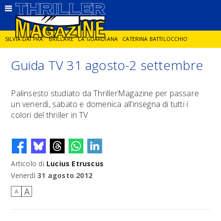
SILVIA DAI PRA'
BRILLARE
LA GUARDIANA
CATERINA BATTILOCCHIO
Guida TV 31 agosto-2 settembre
JORGE DIAZ
LA SPIA
DELITTO IN CORNICE
GIANCARLO DE CATALDO
Palinsesto studiato da ThrillerMagazine per passare
un venerdì, sabato e domenica all’insegna di tutti i
DIEGO ZANDEL
GLI ANNI DI PIETRA
colori del thriller in TV
Articolo di
Lucius Etruscus
Venerdì
31 agosto 2012
A
A