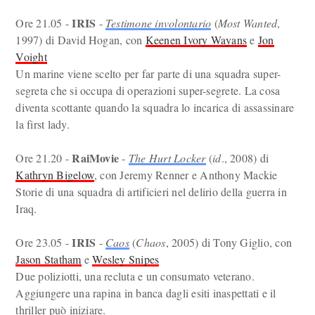
IRIS
Ore 21.05 -
-
Testimone involontario
(
Most Wanted
,
1997) di David Hogan, con
Keenen Ivory Wayans
e
Jon
Voight
Un marine viene scelto per far parte di una squadra super-
segreta che si occupa di operazioni super-segrete. La cosa
diventa scottante quando la squadra lo incarica di assassinare
la first lady.
RaiMovie
Ore 21.20 -
-
The Hurt Locker
(
id
., 2008) di
Kathryn Bigelow
, con Jeremy Renner e Anthony Mackie
Storie di una squadra di artificieri nel delirio della guerra in
Iraq.
IRIS
Ore 23.05 -
-
Caos
(
Chaos
, 2005) di Tony Giglio, con
Jason Statham
e
Wesley Snipes
Due poliziotti, una recluta e un consumato veterano.
Aggiungere una rapina in banca dagli esiti inaspettati e il
thriller può iniziare.