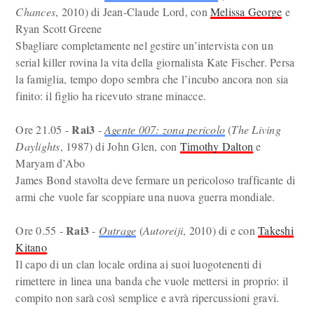
Chances
, 2010) di Jean-Claude Lord, con
Melissa George
e
Ryan Scott Greene
Sbagliare completamente nel gestire un’intervista con un
serial killer rovina la vita della giornalista Kate Fischer. Persa
la famiglia, tempo dopo sembra che l’incubo ancora non sia
finito: il figlio ha ricevuto strane minacce.
Rai3
Ore 21.05 -
-
Agente 007: zona pericolo
(
The Living
Daylights
, 1987) di John Glen, con
Timothy Dalton
e
Maryam d’Abo
James Bond stavolta deve fermare un pericoloso trafficante di
armi che vuole far scoppiare una nuova guerra mondiale.
Rai3
Ore 0.55 -
-
Outrage
(
Autoreiji
, 2010) di e con
Takeshi
Kitano
Il capo di un clan locale ordina ai suoi luogotenenti di
rimettere in linea una banda che vuole mettersi in proprio: il
compito non sarà così semplice e avrà ripercussioni gravi.