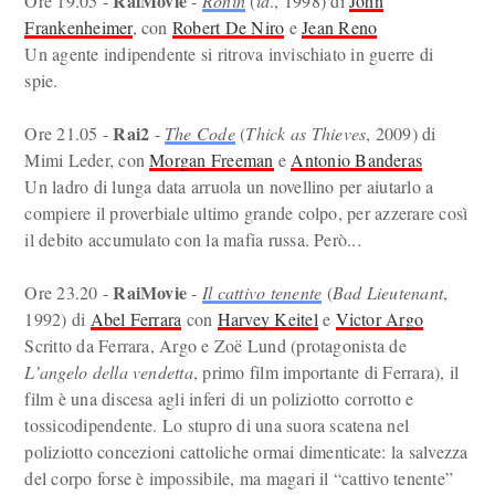
RaiMovie
Ore 19.05 -
-
Ronin
(
id
., 1998) di
John
Frankenheimer
, con
Robert De Niro
e
Jean Reno
Un agente indipendente si ritrova invischiato in guerre di
spie.
Rai2
Ore 21.05 -
-
The Code
(
Thick as Thieves
, 2009) di
Mimi Leder, con
Morgan Freeman
e
Antonio Banderas
Un ladro di lunga data arruola un novellino per aiutarlo a
compiere il proverbiale ultimo grande colpo, per azzerare così
il debito accumulato con la mafia russa. Però...
RaiMovie
Ore 23.20 -
-
Il cattivo tenente
(
Bad Lieutenant
,
1992) di
Abel Ferrara
con
Harvey Keitel
e
Victor Argo
Scritto da Ferrara, Argo e Zoë Lund (protagonista de
L’angelo della vendetta
, primo film importante di Ferrara), il
film è una discesa agli inferi di un poliziotto corrotto e
tossicodipendente. Lo stupro di una suora scatena nel
poliziotto concezioni cattoliche ormai dimenticate: la salvezza
del corpo forse è impossibile, ma magari il “cattivo tenente”